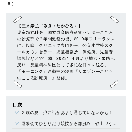
６
）
【三木崇弘（みき・たかひろ）】
児童精神科医。国立成育医療研究センターこころ
の診療部で６年間勤務の後、2019年フリーランス
に。以降、クリニック専門外来、公立小学校スク
ールカウンセラー、児童相談所、保健所、児童養
護施設などで活動。2023年４月より地元・姫路へ
戻り、児童精神科医として多忙な日々を送る。
『モーニング』連載中の漫画『リエゾン―こども
のこころ診療所―』監修。
目次
３歳の夏 娘に話があまり通じていないかも？
運動会でひとりだけ競技から離脱!? 砂山づくりに没頭する娘