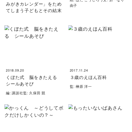
みがきカレンダー」をため
由子
てしまう子どもとその結末
2018.09.20
2017.11.24
くぼた式 脳をきたえる
３歳のえほん百科
シールあそび
監: 榊原 洋一
編: 講談社監: 久保田 競