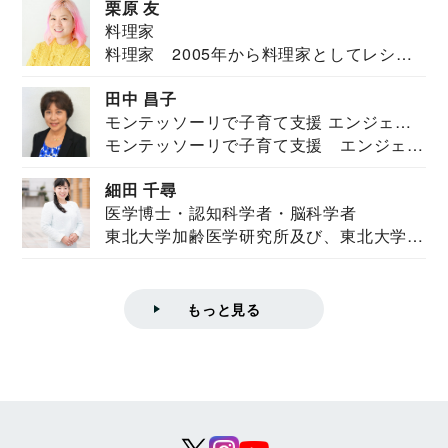
栗原 友
料理家
料理家 2005年から料理家としてレシピ
を紹介。東...
田中 昌子
モンテッソーリで子育て支援 エンジェル
モンテッソーリで子育て支援 エンジェル
ズハウス研究所所長
ズハウス研究...
細田 千尋
医学博士・認知科学者・脳科学者
東北大学加齢医学研究所及び、東北大学大
学院情報科学...
もっと見る