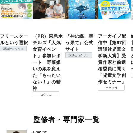
フリースクー
（PR）東急ホ
『神の蝶、舞
アーカイブ配
ルという選択
テルズ「人気
う果て』公式
信中【第67回
食育イベン
サイト
講談社児童文
講談社コクリコ
ト」参加レポ
学新人賞】受
講談社コクリコ
ート 野菜嫌
賞作家と前選
いの娘を変え
考委員に聞く
た「もったい
「児童文学創
ない！」の精
作セミナー」
神
コクリコ
コクリコ
監修者・専門家一覧