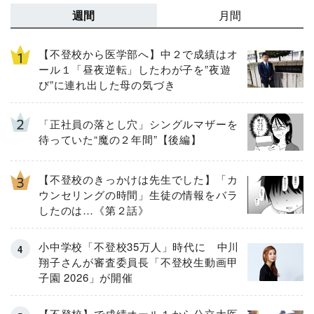
週間
月間
【不登校から医学部へ】中２で成績はオ
ール１「昼夜逆転」したわが子を”夜遊
び”に連れ出した母の気づき
「正社員の落とし穴」シングルマザーを
待っていた“魔の２年間”【後編】
【不登校のきっかけは先生でした】「カ
ウンセリングの時間」生徒の情報をバラ
したのは…《第２話》
小中学校「不登校35万人」時代に 中川
翔子さんが審査委員長「不登校生動画甲
子園 2026」が開催
【不登校】で成績オール１から公立大医