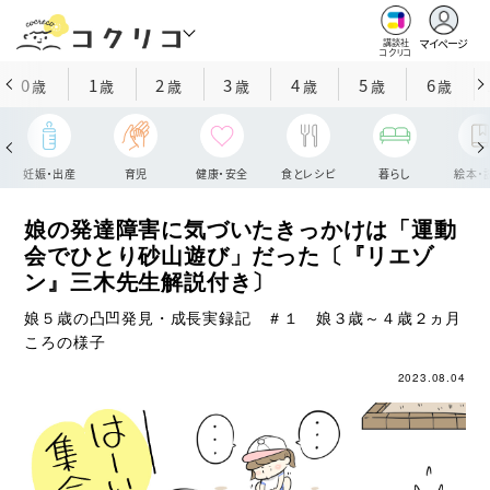
マイページ
講談社
コクリコ
0
1
2
3
4
5
6
歳
歳
歳
歳
歳
歳
歳
妊娠・出産
育児
健康・安全
食とレシピ
暮らし
絵本・
娘の発達障害に気づいたきっかけは「運動
会でひとり砂山遊び」だった〔『リエゾ
ン』三木先生解説付き〕
娘５歳の凸凹発見・成長実録記 ＃１ 娘３歳～４歳２ヵ月
ころの様子
2023.08.04