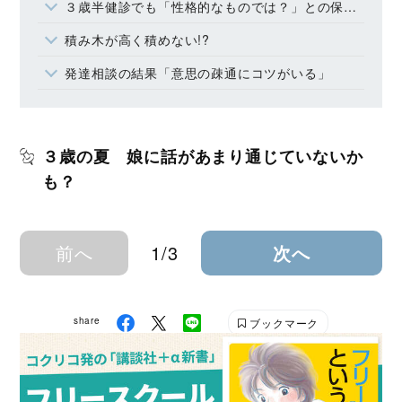
３歳半健診でも「性格的なものでは？」との保健師の言葉
積み木が高く積めない!?
発達相談の結果「意思の疎通にコツがいる」
３歳の夏 娘に話があまり通じていないか
も？
前へ
1/3
次へ
share
ブックマーク