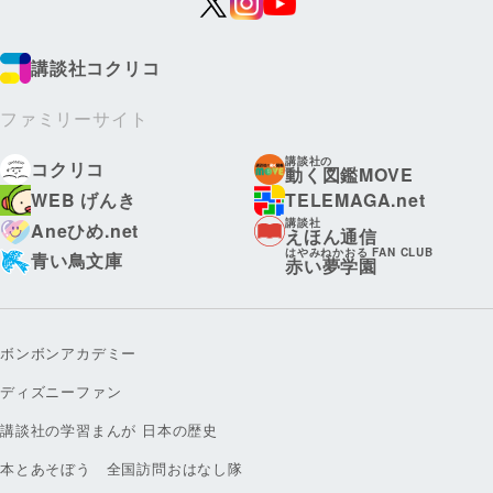
講談社コクリコ
ファミリーサイト
講談社の
コクリコ
動く図鑑MOVE
WEB げんき
TELEMAGA.net
講談社
Aneひめ.net
えほん通信
はやみねかおる FAN CLUB
青い鳥文庫
赤い夢学園
ボンボンアカデミー
ディズニーファン
講談社の学習まんが 日本の歴史
本とあそぼう 全国訪問おはなし隊