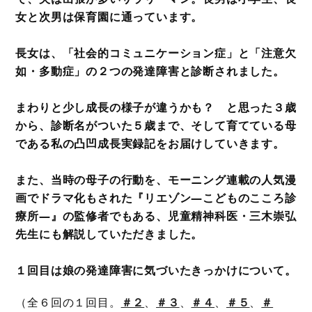
女と次男は保育園に通っています。
長女は、「社会的コミュニケーション症」と「注意欠
如・多動症」の２つの発達障害と診断されました。
まわりと少し成長の様子が違うかも？ と思った３歳
から、診断名がついた５歳まで、そして育てている母
である私の凸凹成長実録記をお届けしていきます。
また、当時の母子の行動を、モーニング連載の人気漫
画でドラマ化もされた『リエゾン―こどものこころ診
療所―』の監修者でもある、児童精神科医・三木崇弘
先生にも解説していただきました。
１回目は娘の発達障害に気づいたきっかけについて。
（全６回の１回目。
＃２
、
＃３
、
＃４
、
＃５
、
＃