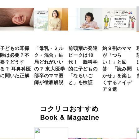
子どもの耳掃
「母乳・ミル
前頭葉の発達
約９割のママ
除は必要？不
ク・混合」結
ピークは10
が「つら
要？どうす
局どれがいい
代！ 脳科学
い！」と回
る？ 耳鼻科医
の？ 東大医学
的に子どもの
答 「読み聞
に聞いた正解
部卒のママ医
「ならいご
かせ」を楽し
師が徹底解説
と」を検証
くするアイデ
ア９選
コクリコおすすめ
Book & Magazine