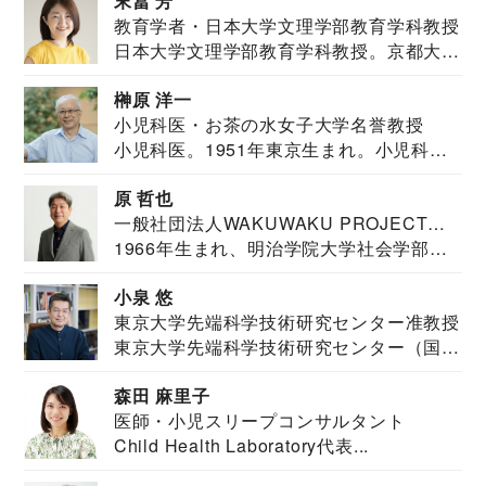
末冨 芳
教育学者・日本大学文理学部教育学科教授
日本大学文理学部教育学科教授。京都大学
教育学部卒業...
榊原 洋一
小児科医・お茶の水女子大学名誉教授
小児科医。1951年東京生まれ。小児科
医。東京大学...
原 哲也
一般社団法人WAKUWAKU PROJECT
1966年生まれ、明治学院大学社会学部福
JAPAN代表・言語聴覚士・社会福祉士
祉学科卒業...
小泉 悠
東京大学先端科学技術研究センター准教授
東京大学先端科学技術研究センター（国際
安全保障構想...
森田 麻里子
医師・小児スリープコンサルタント
Child Health Laboratory代表...