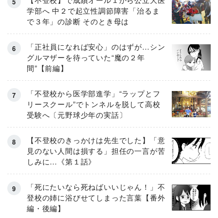
学部へ 中２で起立性調節障害「治るま
で３年」の診断 そのとき母は
「正社員になれば安心」のはずが…シン
グルマザーを待っていた“魔の２年
間”【前編】
「不登校から医学部進学」“ラップとフ
リースクール”でトンネルを脱して高校
受験へ〔元野球少年の実話〕
【不登校のきっかけは先生でした】「意
見のない人間は損する」担任の一言が苦
しみに…《第１話》
「死にたいなら死ねばいいじゃん！」不
登校の姉に浴びせてしまった言葉【番外
編・後編】