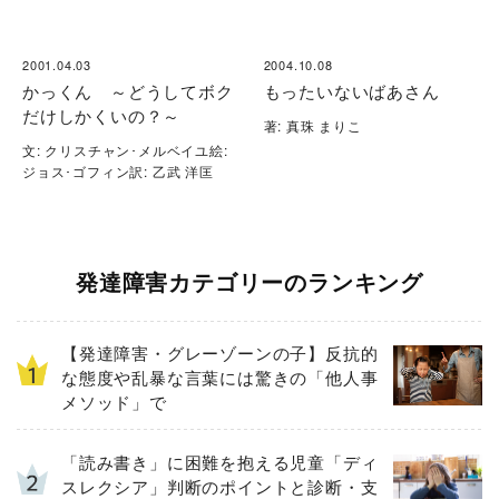
2001.04.03
2004.10.08
かっくん ～どうしてボク
もったいないばあさん
だけしかくいの？～
著: 真珠 まりこ
文: クリスチャン･メルベイユ絵:
ジョス･ゴフィン訳: 乙武 洋匡
発達障害カテゴリーのランキング
【発達障害・グレーゾーンの子】反抗的
な態度や乱暴な言葉には驚きの「他人事
メソッド」で
「読み書き」に困難を抱える児童「ディ
スレクシア」判断のポイントと診断・支