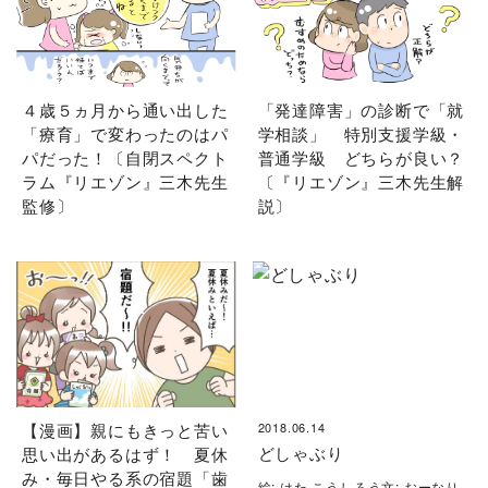
４歳５ヵ月から通い出した
「発達障害」の診断で「就
「療育」で変わったのはパ
学相談」 特別支援学級・
パだった！〔自閉スペクト
普通学級 どちらが良い？
ラム『リエゾン』三木先生
〔『リエゾン』三木先生解
監修〕
説〕
【漫画】親にもきっと苦い
2018.06.14
どしゃぶり
思い出があるはず！ 夏休
み・毎日やる系の宿題「歯
絵: はた こうしろう文: おーなり