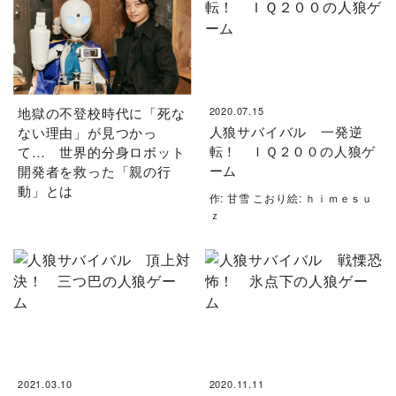
地獄の不登校時代に「死な
2020.07.15
人狼サバイバル 一発逆
ない理由」が見つかっ
転！ ＩＱ２００の人狼ゲ
て… 世界的分身ロボット
ーム
開発者を救った「親の行
動」とは
作: 甘雪 こおり絵: ｈｉｍｅｓｕ
ｚ
2021.03.10
2020.11.11