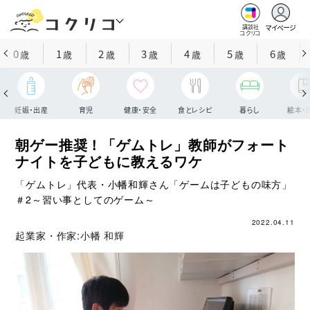
マイページ
講談社
コクリコ
0
1
2
3
4
5
6
歳
歳
歳
歳
歳
歳
歳
妊娠・出産
育児
健康・安全
食とレシピ
暮らし
絵本・
朝ゲー推奨！「ゲムトレ」教師がフォート
ナイトを子どもに教えるワケ
「ゲムトレ」代表・小幡和輝さん「ゲームは子どもの味方」
＃2～習い事としてのゲーム～
2022.04.11
起業家・作家:
小幡 和輝