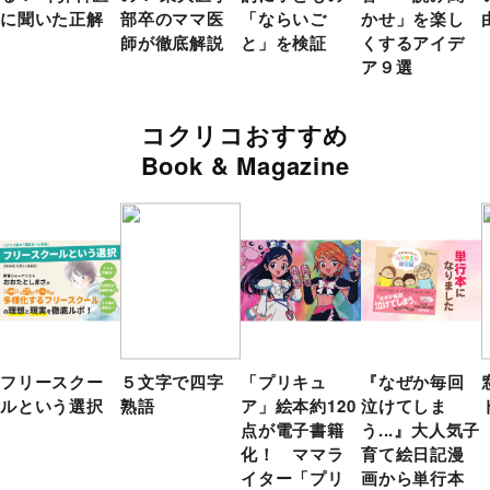
に聞いた正解
部卒のママ医
「ならいご
かせ」を楽し
師が徹底解説
と」を検証
くするアイデ
ア９選
コクリコおすすめ
Book & Magazine
フリースクー
５文字で四字
「プリキュ
『なぜか毎回
ルという選択
熟語
ア」絵本約120
泣けてしま
点が電子書籍
う...』大人気子
化！ ママラ
育て絵日記漫
イター「プリ
画から単行本