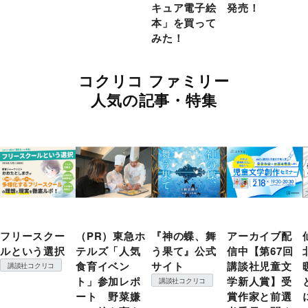
キュア電子絵
発売！
本」を買って
みた！
コクリコ ファミリー
人気の記事・特集
フリースクー
（PR）東急ホ
『神の蝶、舞
アーカイブ配
ルという選択
テルズ「人気
う果て』公式
信中【第67回
食育イベン
サイト
講談社児童文
講談社コクリコ
ト」参加レポ
学新人賞】受
講談社コクリコ
ート 野菜嫌
賞作家と前選