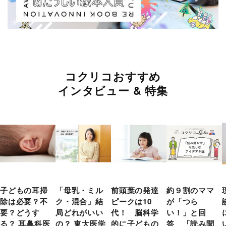
コクリコおすすめ
インタビュー & 特集
子どもの耳掃
「母乳・ミル
前頭葉の発達
約９割のママ
除は必要？不
ク・混合」結
ピークは10
が「つら
要？どうす
局どれがいい
代！ 脳科学
い！」と回
る？ 耳鼻科医
の？ 東大医学
的に子どもの
答 「読み聞