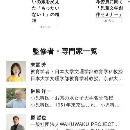
いの娘を変え
考委員に聞く
た「もったい
「児童文学創
ない！」の精
作セミナー」
神
コクリコ
コクリコ
監修者・専門家一覧
末冨 芳
教育学者・日本大学文理学部教育学科教授
日本大学文理学部教育学科教授。京都大学
教育学部卒業...
榊原 洋一
小児科医・お茶の水女子大学名誉教授
小児科医。1951年東京生まれ。小児科
医。東京大学...
原 哲也
一般社団法人WAKUWAKU PROJECT