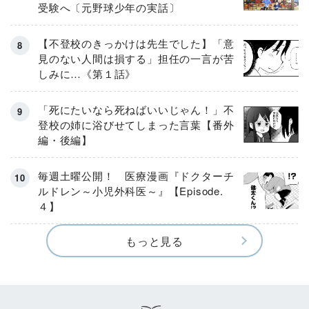
受験へ〔元野球少年の実話〕
【不登校のきっかけは先生でした】「意
見のない人間は損する」担任の一言が苦
しみに…《第１話》
「死にたいなら死ねばいいじゃん！」不
登校の姉に浴びせてしまった言葉【番外
編・後編】
毎週土曜公開！ 医療漫画『ドクターチ
ルドレン～小児外科医～』【Episode.
４】
もっと見る