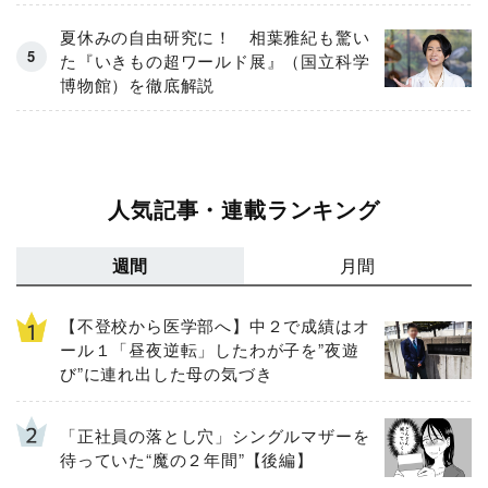
夏休みの自由研究に！ 相葉雅紀も驚い
た『いきもの超ワールド展』（国立科学
博物館）を徹底解説
人気記事・連載ランキング
週間
月間
【不登校から医学部へ】中２で成績はオ
ール１「昼夜逆転」したわが子を”夜遊
び”に連れ出した母の気づき
「正社員の落とし穴」シングルマザーを
待っていた“魔の２年間”【後編】