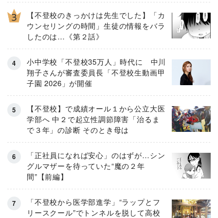
【不登校のきっかけは先生でした】「カ
ウンセリングの時間」生徒の情報をバラ
したのは…《第２話》
小中学校「不登校35万人」時代に 中川
翔子さんが審査委員長「不登校生動画甲
子園 2026」が開催
【不登校】で成績オール１から公立大医
学部へ 中２で起立性調節障害「治るま
で３年」の診断 そのとき母は
「正社員になれば安心」のはずが…シン
グルマザーを待っていた“魔の２年
間”【前編】
「不登校から医学部進学」“ラップとフ
リースクール”でトンネルを脱して高校