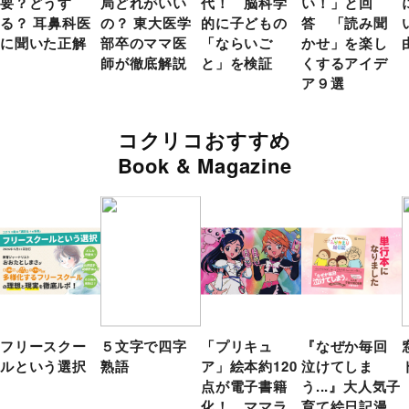
要？どうす
局どれがいい
代！ 脳科学
い！」と回
る？ 耳鼻科医
の？ 東大医学
的に子どもの
答 「読み聞
に聞いた正解
部卒のママ医
「ならいご
かせ」を楽し
師が徹底解説
と」を検証
くするアイデ
ア９選
コクリコおすすめ
Book & Magazine
フリースクー
５文字で四字
「プリキュ
『なぜか毎回
ルという選択
熟語
ア」絵本約120
泣けてしま
点が電子書籍
う...』大人気子
化！ ママラ
育て絵日記漫