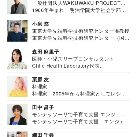
一般社団法人WAKUWAKU PROJECT
1966年生まれ、明治学院大学社会学部福
JAPAN代表・言語聴覚士・社会福祉士
祉学科卒業...
小泉 悠
東京大学先端科学技術研究センター准教授
東京大学先端科学技術研究センター（国際
安全保障構想...
森田 麻里子
医師・小児スリープコンサルタント
Child Health Laboratory代表...
栗原 友
料理家
料理家 2005年から料理家としてレシピ
を紹介。東...
田中 昌子
モンテッソーリで子育て支援 エンジェル
モンテッソーリで子育て支援 エンジェル
ズハウス研究所所長
ズハウス研究...
細田 千尋