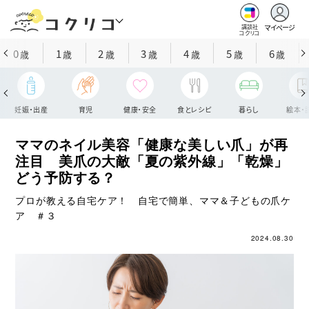
マイページ
講談社
コクリコ
0
1
2
3
4
5
6
歳
歳
歳
歳
歳
歳
歳
妊娠・出産
育児
健康・安全
食とレシピ
暮らし
絵本・
ママのネイル美容「健康な美しい爪」が再
注目 美爪の大敵「夏の紫外線」「乾燥」
どう予防する？
プロが教える自宅ケア！ 自宅で簡単、ママ＆子どもの爪ケ
ア ＃３
2024.08.30