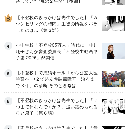
待っていた“魔の２年間”【後編】
【不登校のきっかけは先生でした】「カ
ウンセリングの時間」生徒の情報をバラ
したのは…《第２話》
小中学校「不登校35万人」時代に 中川
翔子さんが審査委員長「不登校生動画甲
子園 2026」が開催
【不登校】で成績オール１から公立大医
学部へ 中２で起立性調節障害「治るま
で３年」の診断 そのとき母は
【不登校のきっかけは先生でした】「い
つまで休むんですか？」追い詰められる
母と息子《第６話》
【不登校のきっかけは先生でした】「意