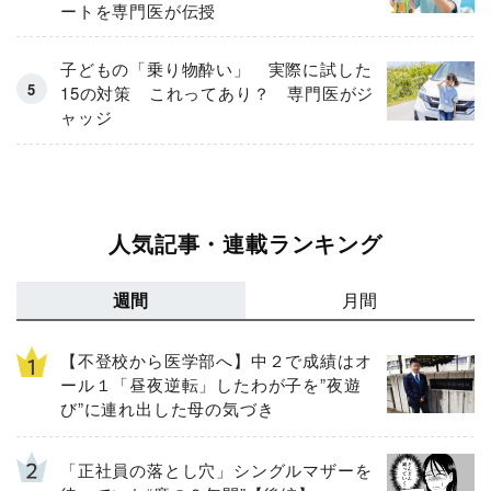
ートを専門医が伝授
子どもの「乗り物酔い」 実際に試した
15の対策 これってあり？ 専門医がジ
ャッジ
人気記事・連載ランキング
週間
月間
【不登校から医学部へ】中２で成績はオ
ール１「昼夜逆転」したわが子を”夜遊
び”に連れ出した母の気づき
「正社員の落とし穴」シングルマザーを