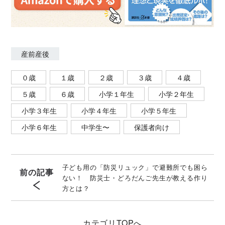
産前産後
０歳
１歳
２歳
３歳
４歳
５歳
６歳
小学１年生
小学２年生
小学３年生
小学４年生
小学５年生
小学６年生
中学生〜
保護者向け
子ども用の「防災リュック」で避難所でも困ら
前の記事
ない！ 防災士・どろだんご先生が教える作り
方とは？
カテゴリ
TOPへ