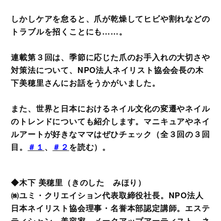
しかしケアを怠ると、爪が乾燥してヒビや割れなどの
トラブルを招くことにも……。
連載第３回は、季節に応じた爪のお手入れの大切さや
対策法について、NPO法人ネイリスト協会会長の木
下美穂里さんにお話をうかがいました。
また、世界と日本におけるネイル文化の変遷やネイル
のトレンドについても紹介します。マニキュアやネイ
ルアートが好きなママはぜひチェック（全３回の３回
目。
＃１
、
＃２
を読む）。
◆木下 美穂里（きのした みほり）
㈱ユミ・クリエイション代表取締役社長。NPO法人
日本ネイリスト協会理事・名誉本部認定講師。エステ
ティシャン、美容家、メークアップアーティスト、ネ