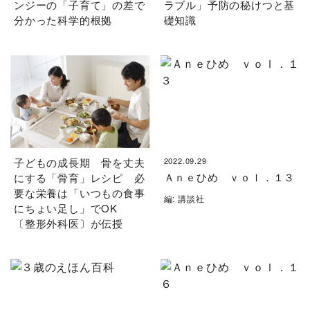
ンジーの「子育て」の差で
ラブル」予防の秘けつと基
分かった科学的根拠
礎知識
子どもの成長期 骨を丈夫
2022.09.29
Ａｎｅひめ ｖｏｌ．１３
にする「骨育」レシピ 必
要な栄養は「いつもの食事
編: 講談社
にちょい足し」でOK
〔整形外科医〕が伝授