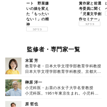
ート 野菜嫌
賞作家と前選
いの娘を変え
考委員に聞く
た「もったい
「児童文学創
ない！」の精
作セミナー」
神
コクリコ
コクリコ
監修者・専門家一覧
末冨 芳
教育学者・日本大学文理学部教育学科教授
日本大学文理学部教育学科教授。京都大学
教育学部卒業...
榊原 洋一
小児科医・お茶の水女子大学名誉教授
小児科医。1951年東京生まれ。小児科
医。東京大学...
原 哲也