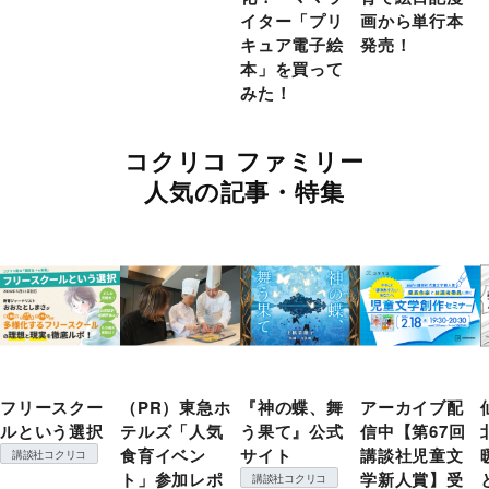
イター「プリ
画から単行本
キュア電子絵
発売！
本」を買って
みた！
コクリコ ファミリー
人気の記事・特集
フリースクー
（PR）東急ホ
『神の蝶、舞
アーカイブ配
ルという選択
テルズ「人気
う果て』公式
信中【第67回
食育イベン
サイト
講談社児童文
講談社コクリコ
ト」参加レポ
学新人賞】受
講談社コクリコ