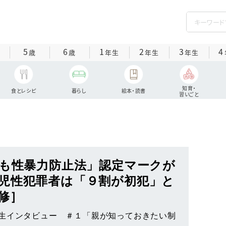
5
6
1
2
3
4
歳
歳
年生
年生
年生
知育・
食とレシピ
暮らし
絵本・読書
習いごと
ども性暴力防止法」認定マークが
児性犯罪者は「９割が初犯」と
修］
生インタビュー ＃１「親が知っておきたい制