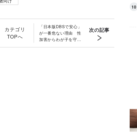
者向け
「日本版DBSで安心」
カテゴリ
次の記事
が一番危ない理由 性
TOPへ
加害からわが子を守る
「男児への性教育」と
「親の介入」［専門家
が監修］