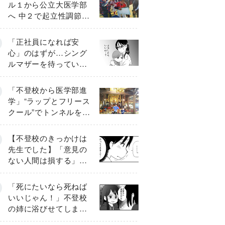
ル１から公立大医学部
へ 中２で起立性調節障
害「治るまで３年」の
診断 そのとき母は
「正社員になれば安
心」のはずが…シング
ルマザーを待ってい
た“魔の２年間”【前編】
「不登校から医学部進
学」“ラップとフリース
クール”でトンネルを脱
して高校受験へ〔元野
球少年の実話〕
【不登校のきっかけは
先生でした】「意見の
ない人間は損する」担
任の一言が苦しみに…
《第１話》
「死にたいなら死ねば
いいじゃん！」不登校
の姉に浴びせてしまっ
た言葉【番外編・後