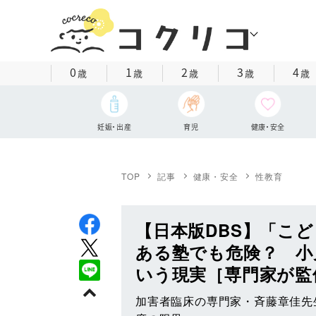
0
1
2
3
4
歳
歳
歳
歳
歳
妊娠・出産
育児
健康・安全
TOP
記事
健康・安全
性教育
【日本版DBS】「こ
ある塾でも危険？ 小
いう現実［専門家が監
加害者臨床の専門家・斉藤章佳先