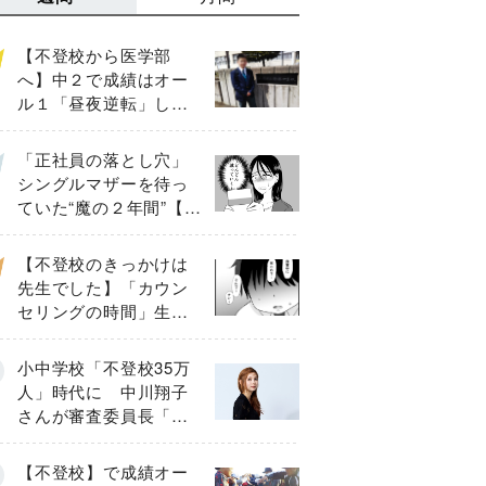
【不登校から医学部
へ】中２で成績はオー
ル１「昼夜逆転」した
わが子を”夜遊び”に連れ
出した母の気づき
「正社員の落とし穴」
シングルマザーを待っ
ていた“魔の２年間”【後
編】
【不登校のきっかけは
先生でした】「カウン
セリングの時間」生徒
の情報をバラしたの
は…《第２話》
小中学校「不登校35万
人」時代に 中川翔子
さんが審査委員長「不
登校生動画甲子園
2026」が開催
【不登校】で成績オー