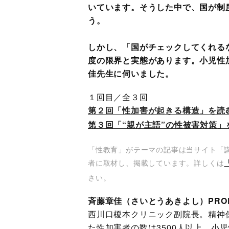
いています。そうした中で、国が制
う。
しかし、「国がチェックしてくれる
度の限界と実態があります。小児性
佳先生に伺いました。
１回目／全３回
第２回「性加害が起きる構造」を読
第３回「“親が主語”の性被害対策」
「性教育」がテーマの記事は当サイト「
者に取材し、掲載しています。詳しくは
さい。
斉藤章佳（さいとうあきよし）PROF
西川口榎本クリニック副院長。精神
た性加害者の数は3500人以上、小児