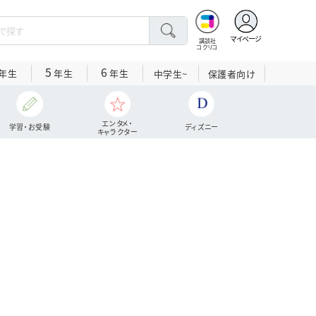
マイページ
講談社
コクリコ
5
6
年生
年生
年生
中学生~
保護者向け
エンタメ・
学習・お受験
ディズニー
キャラクター