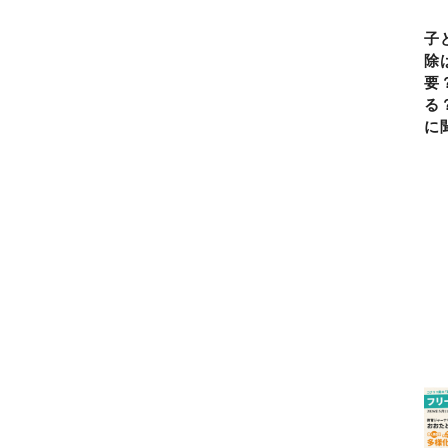
子
除
要
る
に