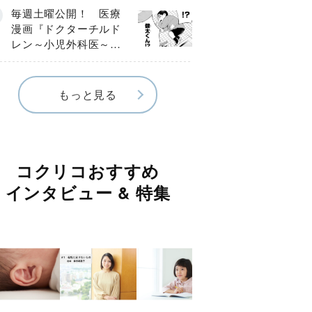
編】
毎週土曜公開！ 医療
漫画『ドクターチルド
レン～小児外科医～』
【Episode.４】
もっと見る
コクリコおすすめ
インタビュー & 特集