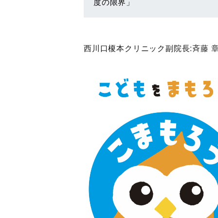
度の限界」
西川口榎本クリニック副院長:
斉藤 