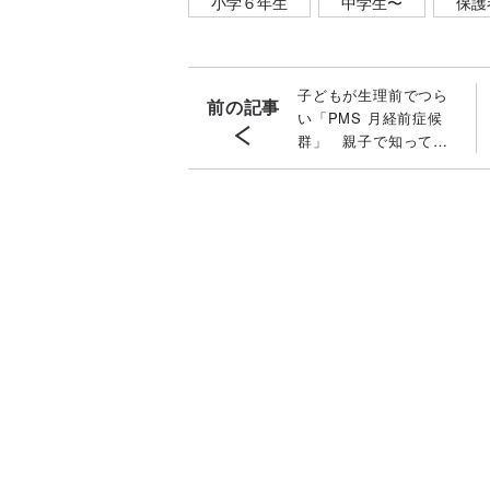
小学６年生
中学生〜
保護
子どもが生理前でつら
前の記事
い「PMS 月経前症候
群」 親子で知ってお
きたい対処法とは〔子
どものフェムケアを産
婦人科医が解説〕