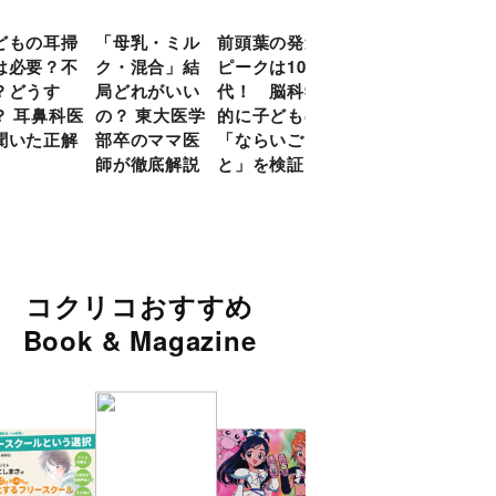
どもの耳掃
「母乳・ミル
前頭葉の発達
約９割のママ
現役
は必要？不
ク・混合」結
ピークは10
が「つら
談員
？どうす
局どれがいい
代！ 脳科学
い！」と回
に偏
？ 耳鼻科医
の？ 東大医学
的に子どもの
答 「読み聞
い」
聞いた正解
部卒のママ医
「ならいご
かせ」を楽し
由
師が徹底解説
と」を検証
くするアイデ
ア９選
コクリコおすすめ
Book & Magazine