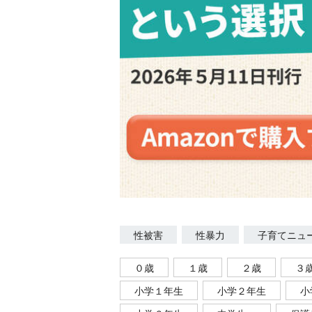
性被害
性暴力
子育てニュ
０歳
１歳
２歳
３
小学１年生
小学２年生
小