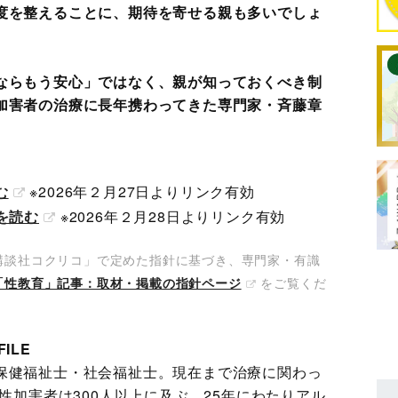
度を整えることに、期待を寄せる親も多いでしょ
ならもう安心」ではなく、親が知っておくべき制
加害者の治療に長年携わってきた専門家・斉藤章
む
※2026年２月27日よりリンク有効
を読む
※2026年２月28日よりリンク有効
講談社コクリコ」で定めた指針に基づき、専門家・有識
をご覧くだ
「性教育」記事：取材・掲載の指針ページ
ILE
保健福祉士・社会福祉士。現在まで治療に関わっ
性加害者は300人以上に及ぶ。25年にわたりアル