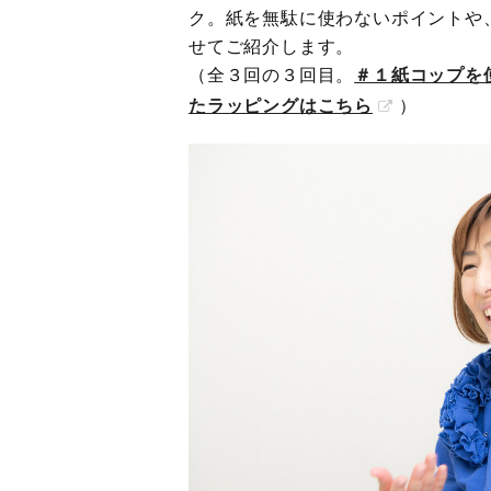
ク。紙を無駄に使わないポイントや
せてご紹介します。
（全３回の３回目。
＃１紙コップを
たラッピングはこちら
）