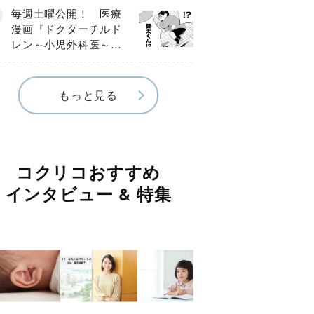
編】
毎週土曜公開！ 医療
漫画『ドクターチルド
レン～小児外科医～』
【Episode.４】
もっと見る
コクリコおすすめ
インタビュー & 特集