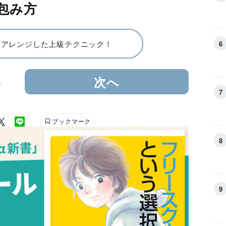
包み方
をアレンジした上級テクニック！
4
次へ
ブックマーク