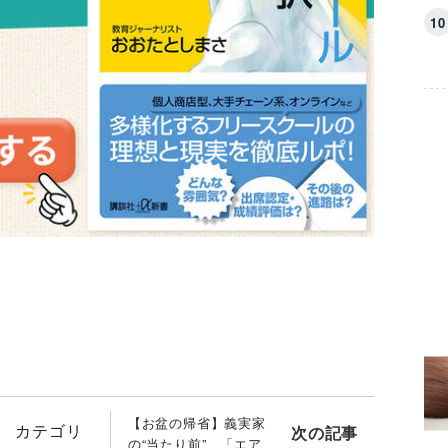
【お盆の帰省】義実家
カテゴリ
次の記事
の“当たり前” 「エア