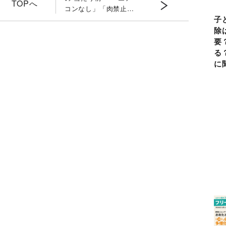
TOPへ
コンなし」「肉禁止」
子
「台所は女性だけ」に
違和感を覚えて…〈前
除
編〉
要
る
に