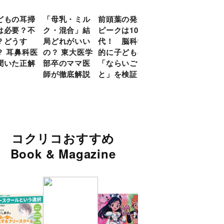
どもの耳掃
「母乳・ミル
前頭葉の発達
約９割のママ
現役
は必要？不
ク・混合」結
ピークは10
が「つら
談員
？どうす
局どれがいい
代！ 脳科学
い！」と回
に偏
？ 耳鼻科医
の？ 東大医学
的に子どもの
答 「読み聞
い」
聞いた正解
部卒のママ医
「ならいご
かせ」を楽し
由
師が徹底解説
と」を検証
くするアイデ
ア９選
コクリコおすすめ
Book & Magazine