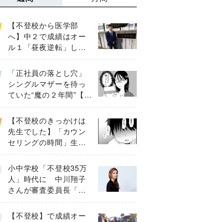
【不登校から医学部
へ】中２で成績はオー
ル１「昼夜逆転」した
わが子を”夜遊び”に連れ
出した母の気づき
「正社員の落とし穴」
シングルマザーを待っ
ていた“魔の２年間”【後
編】
【不登校のきっかけは
先生でした】「カウン
セリングの時間」生徒
の情報をバラしたの
は…《第２話》
小中学校「不登校35万
人」時代に 中川翔子
さんが審査委員長「不
登校生動画甲子園
2026」が開催
【不登校】で成績オー