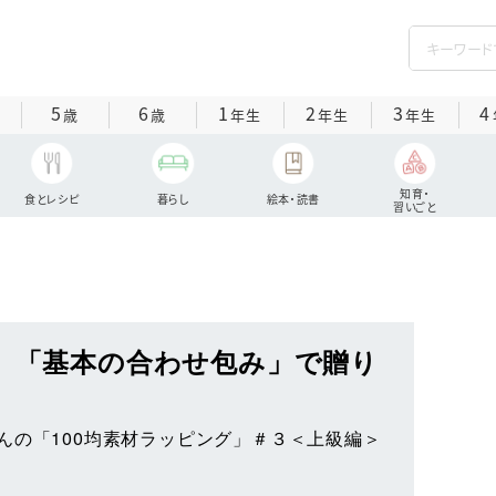
5
6
1
2
3
4
歳
歳
年生
年生
年生
知育・
食とレシピ
暮らし
絵本・読書
習いごと
グ 「基本の合わせ包み」で贈り
んの「100均素材ラッピング」＃３＜上級編＞