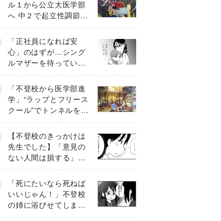
ル１から公立大医学部
へ 中２で起立性調節障
害「治るまで３年」の
診断 そのとき母は
「正社員になれば安
心」のはずが…シング
ルマザーを待ってい
た“魔の２年間”【前編】
「不登校から医学部進
学」“ラップとフリース
クール”でトンネルを脱
して高校受験へ〔元野
球少年の実話〕
【不登校のきっかけは
先生でした】「意見の
ない人間は損する」担
任の一言が苦しみに…
《第１話》
「死にたいなら死ねば
いいじゃん！」不登校
の姉に浴びせてしまっ
た言葉【番外編・後