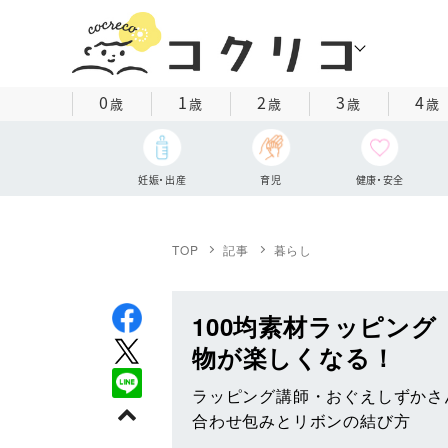
0
1
2
3
4
歳
歳
歳
歳
歳
妊娠・出産
育児
健康・安全
TOP
記事
暮らし
100均素材ラッピン
物が楽しくなる！
ラッピング講師・おぐえしずかさ
合わせ包みとリボンの結び方