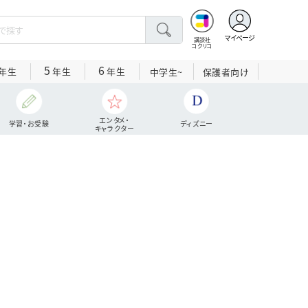
マイページ
講談社
コクリコ
5
6
年生
年生
年生
中学生~
保護者向け
エンタメ・
学習・お受験
ディズニー
キャラクター