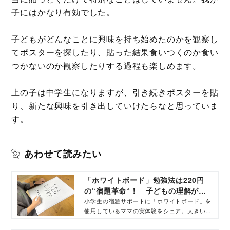
子にはかなり有効でした。
子どもがどんなことに興味を持ち始めたのかを観察し
てポスターを探したり、貼った結果食いつくのか食い
つかないのか観察したりする過程も楽しめます。
上の子は中学生になりますが、引き続きポスターを貼
り、新たな興味を引き出していけたらなと思っていま
す。
あわせて読みたい
「ホワイトボード」勉強法は220円
の“宿題革命“！ 子どもの理解がぐ
んぐん進み 親のイライラも解消！
小学生の宿題サポートに「ホワイトボード」を
使用しているママの実体験をシェア。大きい文
字が書ける！ 間違えてもすぐに消せる！ 宿