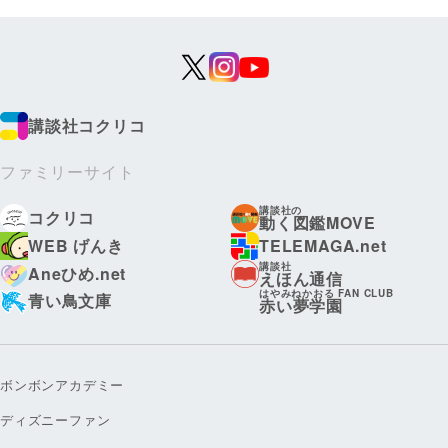
講談社コクリコ
ファミリーサイト
講談社の
コクリコ
動く図鑑MOVE
WEB げんき
TELEMAGA.net
講談社
Aneひめ.net
えほん通信
はやみねかおる FAN CLUB
青い鳥文庫
赤い夢学園
ボンボンアカデミー
ディズニーファン