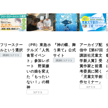
フリースクー
（PR）東急ホ
『神の蝶、舞
アーカイブ配
ルという選択
テルズ「人気
う果て』公式
信中【第67回
食育イベン
サイト
講談社児童文
講談社コクリコ
ト」参加レポ
学新人賞】受
講談社コクリコ
ート 野菜嫌
賞作家と前選
いの娘を変え
考委員に聞く
た「もったい
「児童文学創
ない！」の精
作セミナー」
神
コクリコ
コクリコ