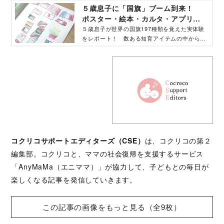
題に関するイライラのタネを軽減することで、
５歳息子に「国旗」ブーム到来！
毎日のサポートが少し楽になりました。
ポスター・絵本・カルタ・アプリ…
「世界の国旗197種類」を楽しく覚え
５歳息子が世界の国旗197種類を覚えた実体験
をレポート！ 数ある知育アイテムの中から、
たアイテム大公開！
国旗を覚えるために使用したアイテムを子ども
のリアルな反応とともにご紹介します。
コクリコサポートエディターズ（CSE）
は、コクリコの第２
編集部。コクリコと、ママの社会復帰を支援するサービス
「AnyMaMa（エニママ）」が協力して、子どもとの毎日が
楽しくなる記事を発信していきます。
この記事の画像をもっと見る（全9枚）