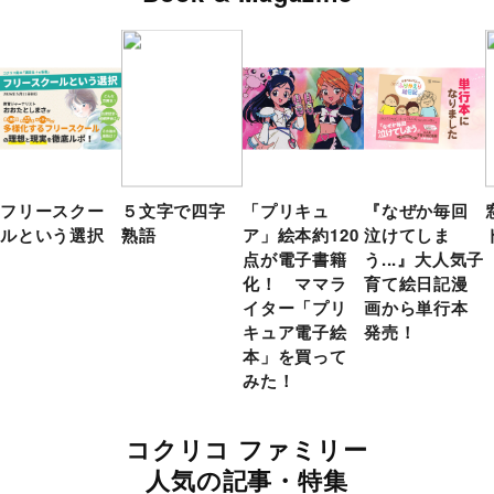
フリースクー
５文字で四字
「プリキュ
『なぜか毎回
ルという選択
熟語
ア」絵本約120
泣けてしま
点が電子書籍
う...』大人気子
化！ ママラ
育て絵日記漫
イター「プリ
画から単行本
キュア電子絵
発売！
本」を買って
みた！
コクリコ ファミリー
人気の記事・特集