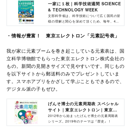
一家に１枚｜科学技術週間 SCIENCE
& TECHNOLOGY WEEK
文部科学省は、科学技術について広く国民の皆
様の理解と関心を深めて頂くため、毎年、4月
18日の発明の日を含む月曜日から日曜日の
「科学技術週間」において、科学技術関連行事
・情報が豊富！ 東京エレクトロン「元素記号表」
（講演会、展覧会、映画会、座談会、施設公開
等）の開催を推進しています。
我が家に元素ブームを巻き起こしている元素表は、国
立科学博物館でもらった東京エレクトロン株式会社の
もの。新聞の見開きサイズで見やすいです。同じもの
を以下サイトから郵送料のみでプレゼントしていま
す。スマホアプリをかざして学ぶこともできるので、
デジタル派の子もぜひ。
げんそ博士の元素周期表 スペシャル
サイト | 東京エレクトロン | 東京エ
レクトロン株式会社
2012年から始まったげんそ博士の元素周期表
シリーズ。2019年のテーマは『歴史』！