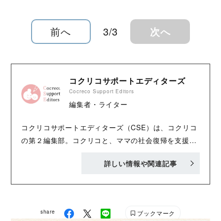
前へ
3/3
次へ
コクリコサポートエディターズ
Cocreco Support Editors
編集者・ライター
コクリコサポートエディターズ（CSE）は、コクリコ
の第２編集部。コクリコと、ママの社会復帰を支援す
るサービス「AnyMaMa（エニママ）」が協力して立
詳しい情報や関連記事
ち上げました。子育てをしながら、ほかのお仕事をし
ながら……など、さまざまな立場で、子どもとの毎日
が楽しくなる記事を発信していきます。 AnyMaMa公
式HP：https://anymama.jp/ X：
share
ブックマーク
https://twitter.com/AnyMaMaJP Instagram：