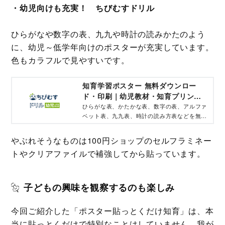
・幼児向けも充実！ ちびむすドリル
ひらがなや数字の表、九九や時計の読みかたのよう
に、幼児～低学年向けのポスターが充実しています。
色もカラフルで見やすいです。
知育学習ポスター 無料ダウンロー
ド・印刷｜幼児教材・知育プリント
｜ちびむすドリル【幼児の学習素材
ひらがな表、かたかな表、数字の表、アルファ
ベット表、九九表、時計の読み方表などを無料
館】
ダウンロード・印刷してご利用頂けます。
やぶれそうなものは100円ショップのセルフラミネー
トやクリアファイルで補強してから貼っています。
子どもの興味を観察するのも楽しみ
今回ご紹介した「ポスター貼っとくだけ知育」は、本
当に貼っとくだけで特別なことはしていません。我が