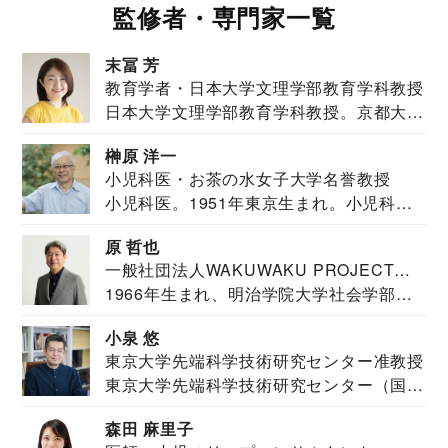
監修者・専門家一覧
末冨 芳
教育学者・日本大学文理学部教育学科教授
日本大学文理学部教育学科教授。京都大学
教育学部卒業...
榊原 洋一
小児科医・お茶の水女子大学名誉教授
小児科医。1951年東京生まれ。小児科
医。東京大学...
原 哲也
一般社団法人WAKUWAKU PROJECT
1966年生まれ、明治学院大学社会学部福
JAPAN代表・言語聴覚士・社会福祉士
祉学科卒業...
小泉 悠
東京大学先端科学技術研究センター准教授
東京大学先端科学技術研究センター（国際
安全保障構想...
森田 麻里子