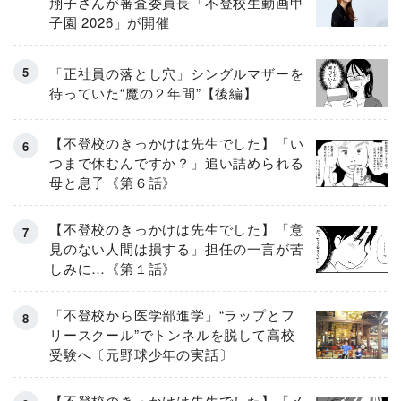
翔子さんが審査委員長「不登校生動画甲
子園 2026」が開催
「正社員の落とし穴」シングルマザーを
待っていた“魔の２年間”【後編】
【不登校のきっかけは先生でした】「い
つまで休むんですか？」追い詰められる
母と息子《第６話》
【不登校のきっかけは先生でした】「意
見のない人間は損する」担任の一言が苦
しみに…《第１話》
「不登校から医学部進学」“ラップとフ
リースクール”でトンネルを脱して高校
受験へ〔元野球少年の実話〕
【不登校のきっかけは先生でした】「メ