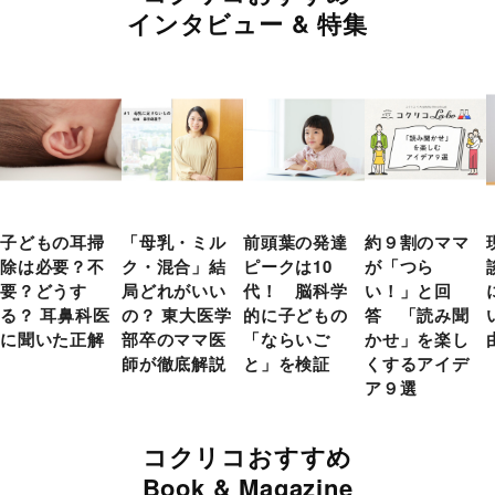
インタビュー & 特集
子どもの耳掃
「母乳・ミル
前頭葉の発達
約９割のママ
除は必要？不
ク・混合」結
ピークは10
が「つら
要？どうす
局どれがいい
代！ 脳科学
い！」と回
る？ 耳鼻科医
の？ 東大医学
的に子どもの
答 「読み聞
に聞いた正解
部卒のママ医
「ならいご
かせ」を楽し
師が徹底解説
と」を検証
くするアイデ
ア９選
コクリコおすすめ
Book & Magazine