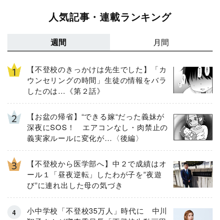
人気記事・連載ランキング
週間
月間
【不登校のきっかけは先生でした】「カ
ウンセリングの時間」生徒の情報をバラ
したのは…《第２話》
【お盆の帰省】“できる嫁“だった義妹が
深夜にSOS！ エアコンなし・肉禁止の
義実家ルールに変化が…〈後編〉
【不登校から医学部へ】中２で成績はオ
ール１「昼夜逆転」したわが子を”夜遊
び”に連れ出した母の気づき
小中学校「不登校35万人」時代に 中川