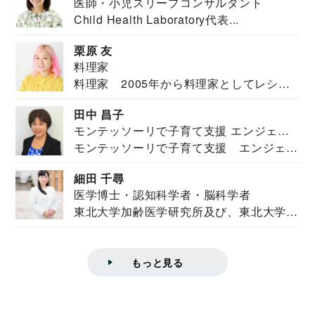
医師・小児スリープコンサルタント
Child Health Laboratory代表...
栗原 友
料理家
料理家 2005年から料理家としてレシピ
を紹介。東...
田中 昌子
モンテッソーリで子育て支援 エンジェル
モンテッソーリで子育て支援 エンジェル
ズハウス研究所所長
ズハウス研究...
細田 千尋
医学博士・認知科学者・脳科学者
東北大学加齢医学研究所及び、東北大学大
学院情報科学...
もっと見る