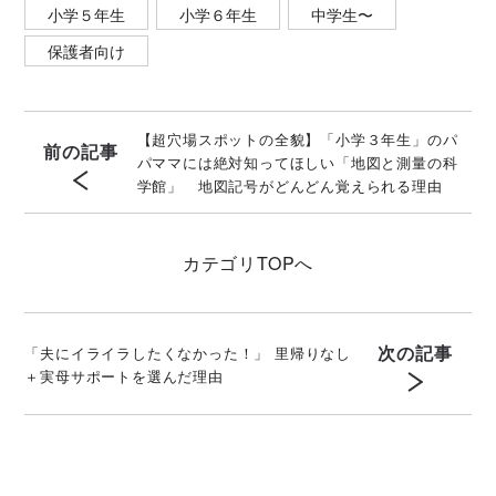
小学５年生
小学６年生
中学生〜
保護者向け
【超穴場スポットの全貌】「小学３年生」のパ
前の記事
パママには絶対知ってほしい「地図と測量の科
学館」 地図記号がどんどん覚えられる理由
カテゴリ
TOPへ
次の記事
「夫にイライラしたくなかった！」 里帰りなし
＋実母サポートを選んだ理由