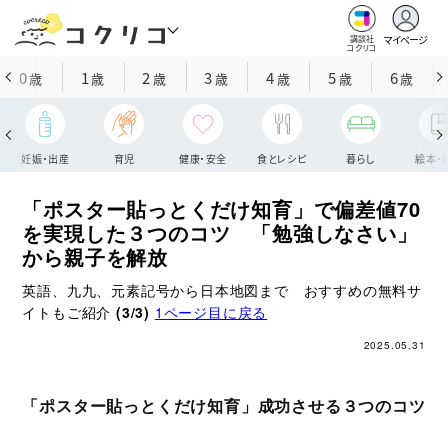
マイページ
講談社
コクリコ
0
1
2
3
4
5
6
歳
歳
歳
歳
歳
歳
歳
妊娠・出産
育児
健康・安全
食とレシピ
暮らし
絵本・
「ポスター貼っとくだけ知育」で偏差値70
を実現した３つのコツ 「勉強しなさい」
から親子を解放
英語、九九、元素記号から日本地図まで おすすめの無料サ
イトもご紹介
(3/3)
1ページ目に戻る
2025.05.31
「ポスター貼っとくだけ知育」成功させる３つのコツ