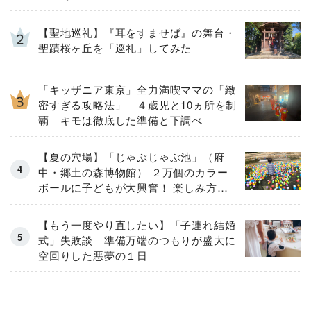
【聖地巡礼】『耳をすませば』の舞台・
聖蹟桜ヶ丘を「巡礼」してみた
「キッザニア東京」全力満喫ママの「緻
密すぎる攻略法」 ４歳児と10ヵ所を制
覇 キモは徹底した準備と下調べ
【夏の穴場】「じゃぶじゃぶ池」（府
中・郷土の森博物館） ２万個のカラー
ボールに子どもが大興奮！ 楽しみ方と
注意点をルポ
【もう一度やり直したい】「子連れ結婚
式」失敗談 準備万端のつもりが盛大に
空回りした悪夢の１日