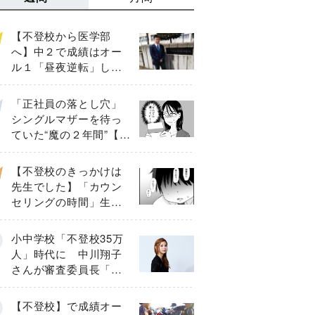
【不登校から医学部
へ】中２で成績はオー
ル１「昼夜逆転」した
わが子を”夜遊び”に連れ
出した母の気づき
「正社員の落とし穴」
シングルマザーを待っ
ていた“魔の２年間”【後
編】
【不登校のきっかけは
先生でした】「カウン
セリングの時間」生徒
の情報をバラしたの
は…《第２話》
小中学校「不登校35万
人」時代に 中川翔子
さんが審査委員長「不
登校生動画甲子園
2026」が開催
【不登校】で成績オー