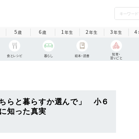
5
6
1
2
3
4
歳
歳
年生
年生
年生
知育・
食とレシピ
暮らし
絵本・読書
習いごと
ちらと暮らすか選んで」 小６
に知った真実