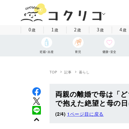
0
1
2
3
4
歳
歳
歳
歳
歳
妊娠・出産
育児
健康・安全
TOP
記事
暮らし
両親の離婚で母は「ど
で抱えた絶望と母の日
(2/4)
1ページ目に戻る