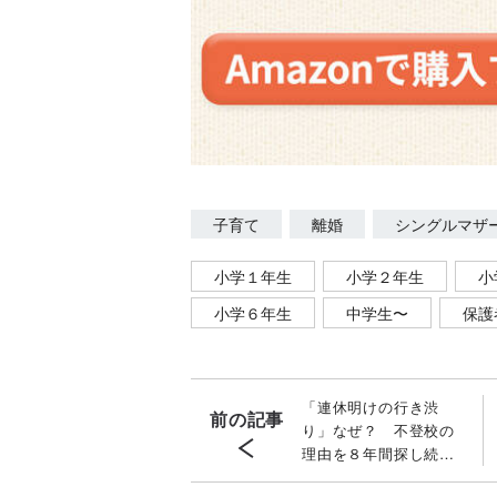
子育て
離婚
シングルマザ
小学１年生
小学２年生
小
小学６年生
中学生〜
保護
「連休明けの行き渋
前の記事
り」なぜ？ 不登校の
理由を８年間探し続け
て気づいたこと