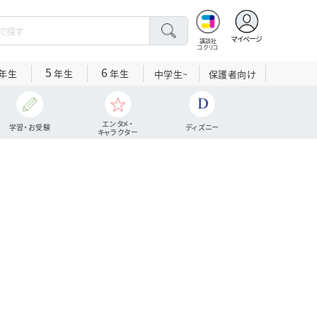
マイページ
講談社
コクリコ
5
6
年生
年生
年生
中学生~
保護者向け
エンタメ・
学習・お受験
ディズニー
キャラクター