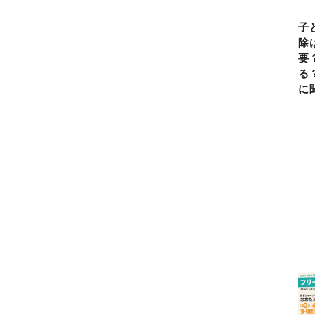
違和感を覚えて…〈前
編〉
子
除
要
る
に