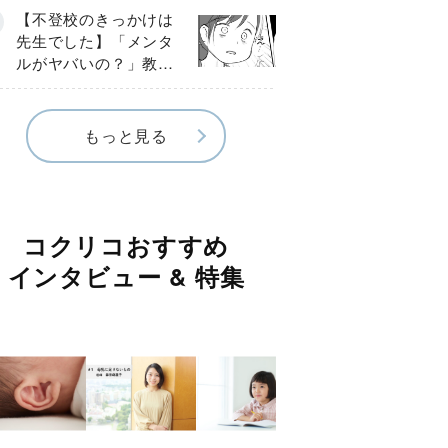
球少年の実話〕
【不登校のきっかけは
先生でした】「メンタ
ルがヤバいの？」教室
で始まった悪ふざけ
《第３話》
もっと見る
コクリコおすすめ
インタビュー & 特集