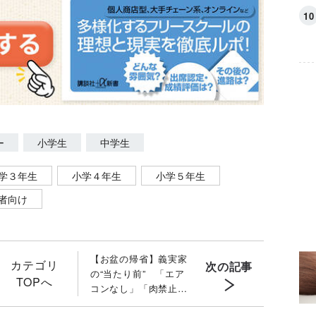
ー
小学生
中学生
学３年生
小学４年生
小学５年生
者向け
【お盆の帰省】義実家
カテゴリ
次の記事
の“当たり前” 「エア
TOPへ
コンなし」「肉禁止」
「台所は女性だけ」に