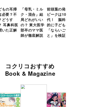
どもの耳掃
「母乳・ミル
前頭葉の発達
約９割のママ
現役
は必要？不
ク・混合」結
ピークは10
が「つら
談員
？どうす
局どれがいい
代！ 脳科学
い！」と回
に偏
？ 耳鼻科医
の？ 東大医学
的に子どもの
答 「読み聞
い」
聞いた正解
部卒のママ医
「ならいご
かせ」を楽し
由
師が徹底解説
と」を検証
くするアイデ
ア９選
コクリコおすすめ
Book & Magazine