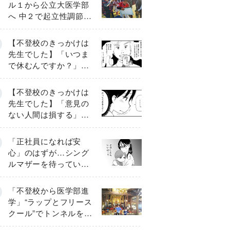
ル１から公立大医学部
へ 中２で起立性調節障
害「治るまで３年」の
診断 そのとき母は
【不登校のきっかけは
先生でした】「いつま
で休むんですか？」追
い詰められる母と息子
《第６話》
【不登校のきっかけは
先生でした】「意見の
ない人間は損する」担
任の一言が苦しみに…
《第１話》
「正社員になれば安
心」のはずが…シング
ルマザーを待ってい
た“魔の２年間”【前編】
「不登校から医学部進
学」“ラップとフリース
クール”でトンネルを脱
して高校受験へ〔元野