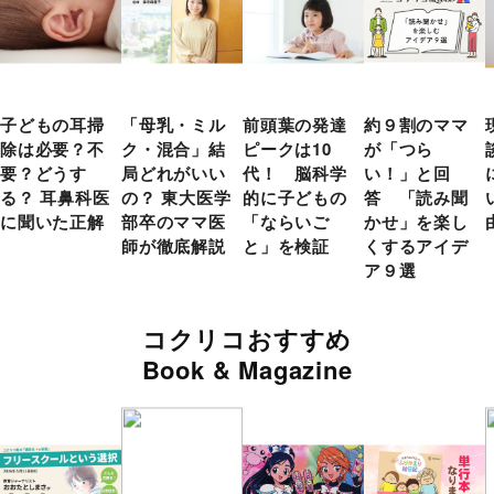
子どもの耳掃
「母乳・ミル
前頭葉の発達
約９割のママ
除は必要？不
ク・混合」結
ピークは10
が「つら
要？どうす
局どれがいい
代！ 脳科学
い！」と回
る？ 耳鼻科医
の？ 東大医学
的に子どもの
答 「読み聞
に聞いた正解
部卒のママ医
「ならいご
かせ」を楽し
師が徹底解説
と」を検証
くするアイデ
ア９選
コクリコおすすめ
Book & Magazine