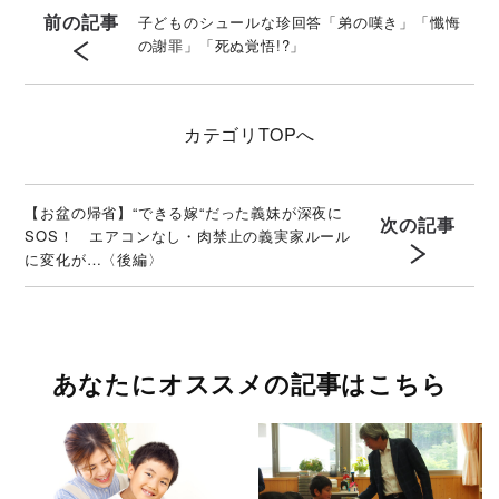
前の記事
子どものシュールな珍回答「弟の嘆き」「懺悔
の謝罪」「死ぬ覚悟!?」
カテゴリ
TOPへ
【お盆の帰省】“できる嫁“だった義妹が深夜に
次の記事
SOS！ エアコンなし・肉禁止の義実家ルール
に変化が…〈後編〉
あなたにオススメの記事はこちら