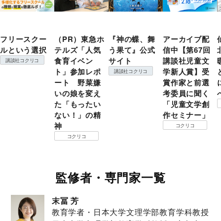
フリースクー
（PR）東急ホ
『神の蝶、舞
アーカイブ配
ルという選択
テルズ「人気
う果て』公式
信中【第67回
食育イベン
サイト
講談社児童文
講談社コクリコ
ト」参加レポ
学新人賞】受
講談社コクリコ
ート 野菜嫌
賞作家と前選
いの娘を変え
考委員に聞く
た「もったい
「児童文学創
ない！」の精
作セミナー」
神
コクリコ
コクリコ
監修者・専門家一覧
末冨 芳
教育学者・日本大学文理学部教育学科教授