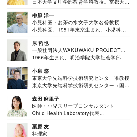
日本大学文理学部教育学科教授。京都大学
教育学部卒業...
榊原 洋一
小児科医・お茶の水女子大学名誉教授
小児科医。1951年東京生まれ。小児科
医。東京大学...
原 哲也
一般社団法人WAKUWAKU PROJECT
1966年生まれ、明治学院大学社会学部福
JAPAN代表・言語聴覚士・社会福祉士
祉学科卒業...
小泉 悠
東京大学先端科学技術研究センター准教授
東京大学先端科学技術研究センター（国際
安全保障構想...
森田 麻里子
医師・小児スリープコンサルタント
Child Health Laboratory代表...
栗原 友
料理家