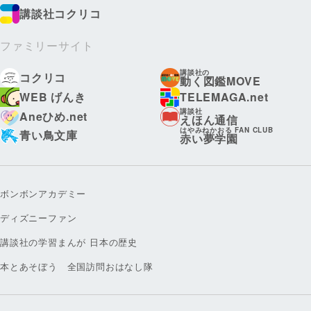
講談社コクリコ
ファミリーサイト
講談社の
コクリコ
動く図鑑MOVE
WEB げんき
TELEMAGA.net
講談社
Aneひめ.net
えほん通信
はやみねかおる FAN CLUB
青い鳥文庫
赤い夢学園
ボンボンアカデミー
ディズニーファン
講談社の学習まんが 日本の歴史
本とあそぼう 全国訪問おはなし隊