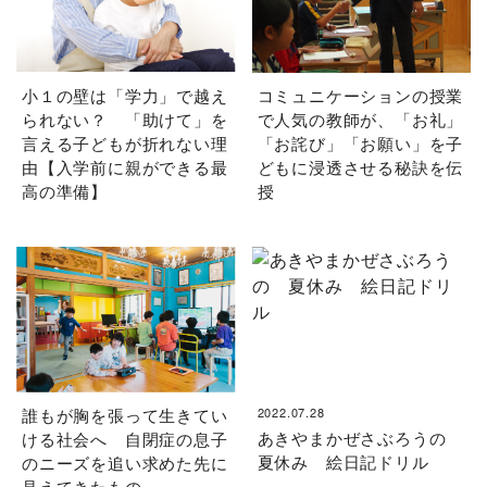
小１の壁は「学力」で越え
コミュニケーションの授業
られない？ 「助けて」を
で人気の教師が、「お礼」
言える子どもが折れない理
「お詫び」「お願い」を子
由【入学前に親ができる最
どもに浸透させる秘訣を伝
高の準備】
授
誰もが胸を張って生きてい
2022.07.28
あきやまかぜさぶろうの
ける社会へ 自閉症の息子
夏休み 絵日記ドリル
のニーズを追い求めた先に
見えてきたもの