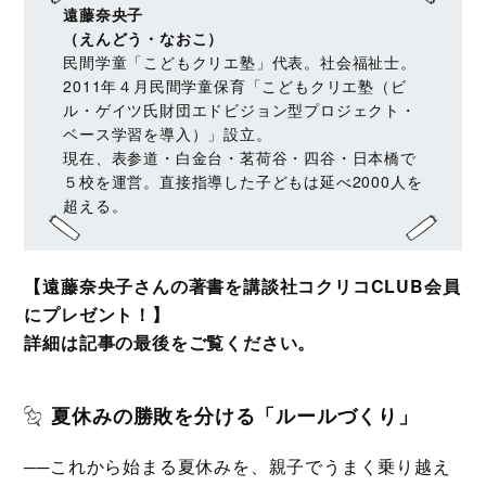
遠藤奈央子
（えんどう・なおこ）
民間学童「こどもクリエ塾」代表。社会福祉士。
2011年４月民間学童保育「こどもクリエ塾（ビ
ル・ゲイツ氏財団エドビジョン型プロジェクト・
ベース学習を導入）」設立。
現在、表参道・白金台・茗荷谷・四谷・日本橋で
５校を運営。直接指導した子どもは延べ2000人を
超える。
【遠藤奈央子さんの著書を講談社コクリコCLUB会員
にプレゼント！】
詳細は記事の最後をご覧ください。
夏休みの勝敗を分ける「ルールづくり」
──これから始まる夏休みを、親子でうまく乗り越え