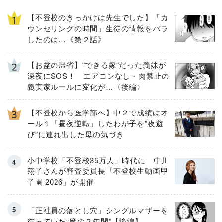
【不登校のきっかけは先生でした】「カ
ウンセリングの時間」生徒の情報をバラ
したのは…《第２話》
【お盆の帰省】“できる嫁“だった義妹が
深夜にSOS！ エアコンなし・肉禁止の
義実家ルールに変化が…〈後編〉
【不登校から医学部へ】中２で成績はオ
ール１「昼夜逆転」したわが子を”夜遊
び”に連れ出した母の気づき
小中学校「不登校35万人」時代に 中川
翔子さんが審査委員長「不登校生動画甲
子園 2026」が開催
「正社員の落とし穴」シングルマザーを
待っていた“魔の２年間”【後編】