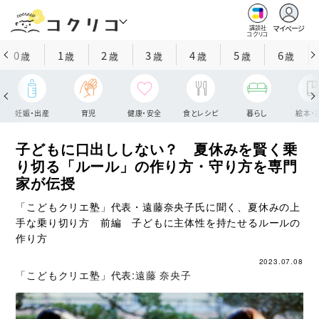
マイページ
講談社
コクリコ
0
1
2
3
4
5
6
歳
歳
歳
歳
歳
歳
歳
妊娠・出産
育児
健康・安全
食とレシピ
暮らし
絵本・
子どもに口出ししない？ 夏休みを賢く乗
り切る「ルール」の作り方・守り方を専門
家が伝授
「こどもクリエ塾」代表・遠藤奈央子氏に聞く、夏休みの上
手な乗り切り方 前編 子どもに主体性を持たせるルールの
作り方
2023.07.08
「こどもクリエ塾」代表:
遠藤 奈央子