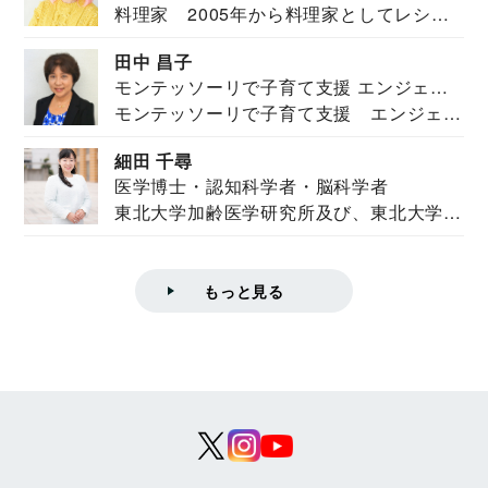
料理家 2005年から料理家としてレシピ
を紹介。東...
田中 昌子
モンテッソーリで子育て支援 エンジェル
モンテッソーリで子育て支援 エンジェル
ズハウス研究所所長
ズハウス研究...
細田 千尋
医学博士・認知科学者・脳科学者
東北大学加齢医学研究所及び、東北大学大
学院情報科学...
もっと見る