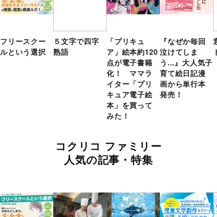
フリースクー
５文字で四字
「プリキュ
『なぜか毎回
ルという選択
熟語
ア」絵本約120
泣けてしま
点が電子書籍
う...』大人気子
化！ ママラ
育て絵日記漫
イター「プリ
画から単行本
キュア電子絵
発売！
本」を買って
みた！
コクリコ ファミリー
人気の記事・特集