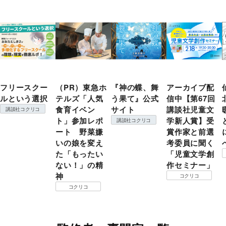
フリースクー
（PR）東急ホ
『神の蝶、舞
アーカイブ配
ルという選択
テルズ「人気
う果て』公式
信中【第67回
食育イベン
サイト
講談社児童文
講談社コクリコ
ト」参加レポ
学新人賞】受
講談社コクリコ
ート 野菜嫌
賞作家と前選
いの娘を変え
考委員に聞く
た「もったい
「児童文学創
ない！」の精
作セミナー」
神
コクリコ
コクリコ