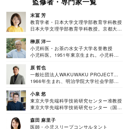
監修者・専門家一覧
末冨 芳
教育学者・日本大学文理学部教育学科教授
日本大学文理学部教育学科教授。京都大学
教育学部卒業...
榊原 洋一
小児科医・お茶の水女子大学名誉教授
小児科医。1951年東京生まれ。小児科
医。東京大学...
原 哲也
一般社団法人WAKUWAKU PROJECT
1966年生まれ、明治学院大学社会学部福
JAPAN代表・言語聴覚士・社会福祉士
祉学科卒業...
小泉 悠
東京大学先端科学技術研究センター准教授
東京大学先端科学技術研究センター（国際
安全保障構想...
森田 麻里子
医師・小児スリープコンサルタント