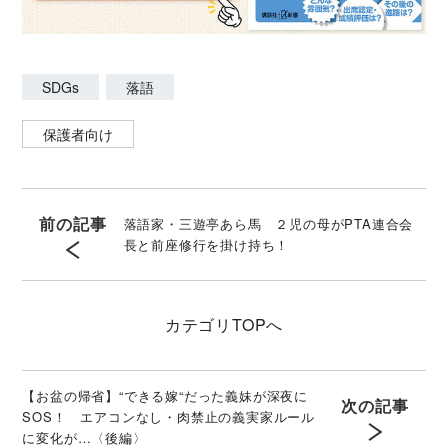
SDGs
落語
保護者向け
前の記事
落語家・三遊亭あら馬 ２児の母がPTA連合会
長と前座修行を掛け持ち！
カテゴリ
TOPへ
【お盆の帰省】“できる嫁“だった義妹が深夜に
次の記事
SOS！ エアコンなし・肉禁止の義実家ルール
に変化が…〈後編〉