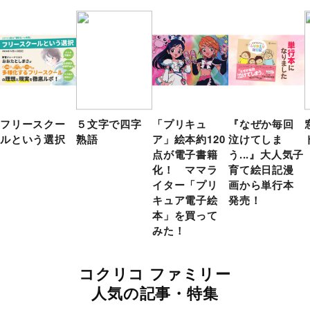
フリースクー
５文字で四字
「プリキュ
『なぜか毎回
ルという選択
熟語
ア」絵本約120
泣けてしま
点が電子書籍
う...』大人気子
化！ ママラ
育て絵日記漫
イター「プリ
画から単行本
キュア電子絵
発売！
本」を買って
みた！
コクリコ ファミリー
人気の記事・特集