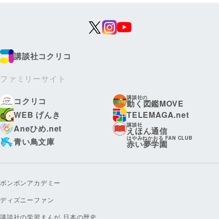
講談社コクリコ
ファミリーサイト
講談社の
コクリコ
動く図鑑MOVE
WEB げんき
TELEMAGA.net
講談社
Aneひめ.net
えほん通信
はやみねかおる FAN CLUB
青い鳥文庫
赤い夢学園
ボンボンアカデミー
ディズニーファン
講談社の学習まんが 日本の歴史