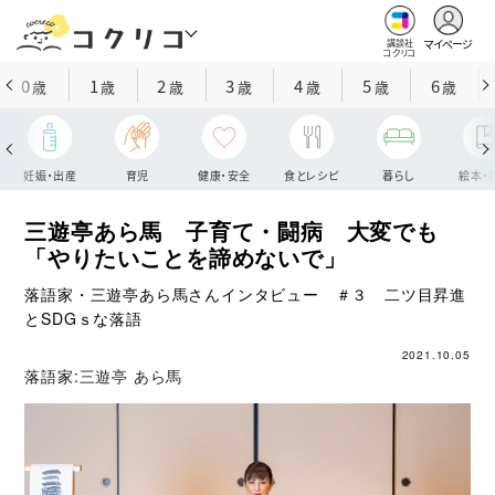
マイページ
講談社
コクリコ
0
1
2
3
4
5
6
歳
歳
歳
歳
歳
歳
歳
妊娠・出産
育児
健康・安全
食とレシピ
暮らし
絵本・
三遊亭あら馬 子育て・闘病 大変でも
「やりたいことを諦めないで」
落語家・三遊亭あら馬さんインタビュー ＃３ 二ツ目昇進
とSDGｓな落語
2021.10.05
落語家:
三遊亭 あら馬