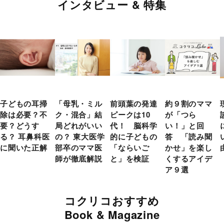
インタビュー & 特集
子どもの耳掃
「母乳・ミル
前頭葉の発達
約９割のママ
除は必要？不
ク・混合」結
ピークは10
が「つら
要？どうす
局どれがいい
代！ 脳科学
い！」と回
る？ 耳鼻科医
の？ 東大医学
的に子どもの
答 「読み聞
に聞いた正解
部卒のママ医
「ならいご
かせ」を楽し
師が徹底解説
と」を検証
くするアイデ
ア９選
コクリコおすすめ
Book & Magazine