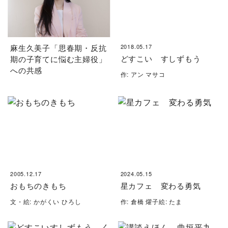
麻生久美子「思春期・反抗
2018.05.17
どすこい すしずもう
期の子育てに悩む主婦役」
への共感
作: アン マサコ
2005.12.17
2024.05.15
おもちのきもち
星カフェ 変わる勇気
文・絵: かがくい ひろし
作: 倉橋 燿子絵: たま