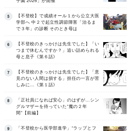
子園 2026」が開催
【不登校】で成績オール１から公立大医
学部へ 中２で起立性調節障害「治るま
で３年」の診断 そのとき母は
【不登校のきっかけは先生でした】「い
つまで休むんですか？」追い詰められる
母と息子《第６話》
【不登校のきっかけは先生でした】「意
見のない人間は損する」担任の一言が苦
しみに…《第１話》
「正社員になれば安心」のはずが…シン
グルマザーを待っていた“魔の２年
間”【前編】
「不登校から医学部進学」“ラップとフ