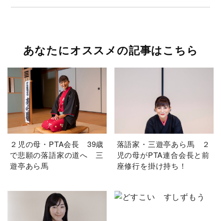
あなたにオススメの記事はこちら
２児の母・PTA会長 39歳
落語家・三遊亭あら馬 ２
で悲願の落語家の道へ 三
児の母がPTA連合会長と前
遊亭あら馬
座修行を掛け持ち！