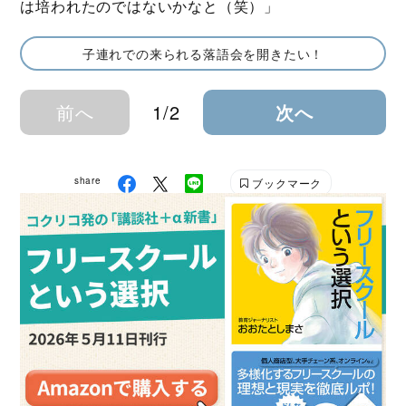
は培われたのではないかなと（笑）」
子連れでの来られる落語会を開きたい！
前へ
1/2
次へ
share
ブックマーク