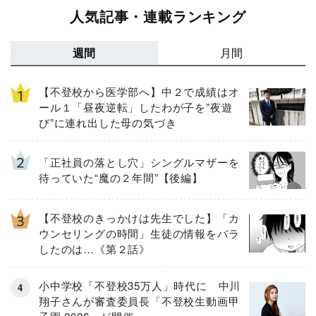
人気記事・連載ランキング
週間
月間
【不登校から医学部へ】中２で成績はオ
ール１「昼夜逆転」したわが子を”夜遊
び”に連れ出した母の気づき
「正社員の落とし穴」シングルマザーを
待っていた“魔の２年間”【後編】
【不登校のきっかけは先生でした】「カ
ウンセリングの時間」生徒の情報をバラ
したのは…《第２話》
小中学校「不登校35万人」時代に 中川
翔子さんが審査委員長「不登校生動画甲