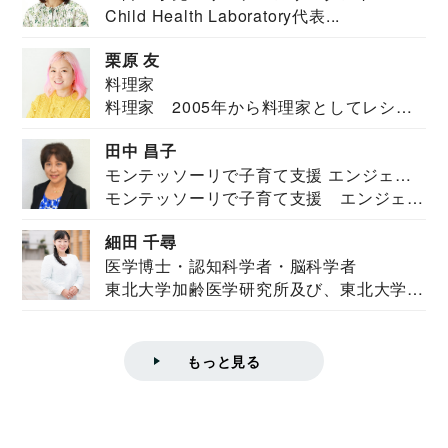
Child Health Laboratory代表...
栗原 友
料理家
料理家 2005年から料理家としてレシピ
を紹介。東...
田中 昌子
モンテッソーリで子育て支援 エンジェル
モンテッソーリで子育て支援 エンジェル
ズハウス研究所所長
ズハウス研究...
細田 千尋
医学博士・認知科学者・脳科学者
東北大学加齢医学研究所及び、東北大学大
学院情報科学...
もっと見る