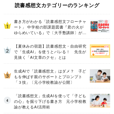
読書感想文カテゴリーのランキング
書き方がわかる「読書感想文フローチャ
ート」 中学校の部課題図書『君の火が
ゆらめいている』で〔大手塾講師〕が実
演！
【夏休みの宿題】読書感想文・自由研究
で「生成AI」を使うとバレる！ 先生が
見抜く「AI文章のクセ」とは
生成AIで「読書感想文」はダメ？ 子ど
もを伸ばす親のサポートとプロンプト
「３技」〔元小学校教諭が公開〕
「読書感想文」生成AIを使って「子ども
の心」を掘り下げる書き方 元小学校教
諭が教えるAI活用術