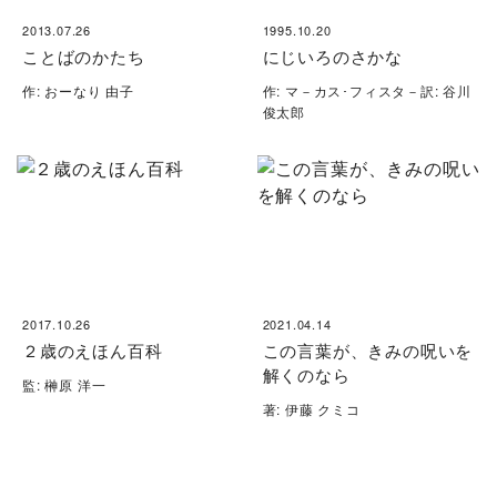
2013.07.26
1995.10.20
ことばのかたち
にじいろのさかな
作: おーなり 由子
作: マ－カス･フィスタ－訳: 谷川
俊太郎
2017.10.26
2021.04.14
２歳のえほん百科
この言葉が、きみの呪いを
解くのなら
監: 榊原 洋一
著: 伊藤 クミコ