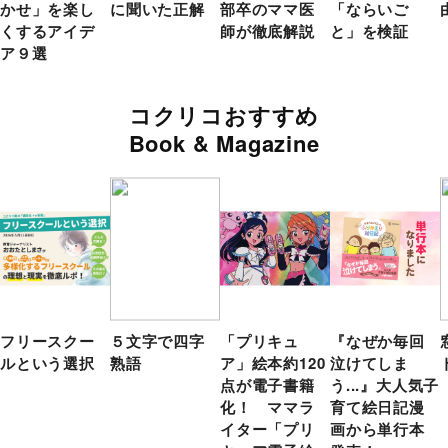
かせ」を楽し
に聞いた正解
部卒のママ医
「ならいご
くするアイデ
師が徹底解説
と」を検証
ア９選
コクリコおすすめ
Book & Magazine
フリースクー
５文字で四字
「プリキュ
『なぜか毎回
ルという選択
熟語
ア」絵本約120
泣けてしま
点が電子書籍
う...』大人気子
化！ ママラ
育て絵日記漫
イター「プリ
画から単行本