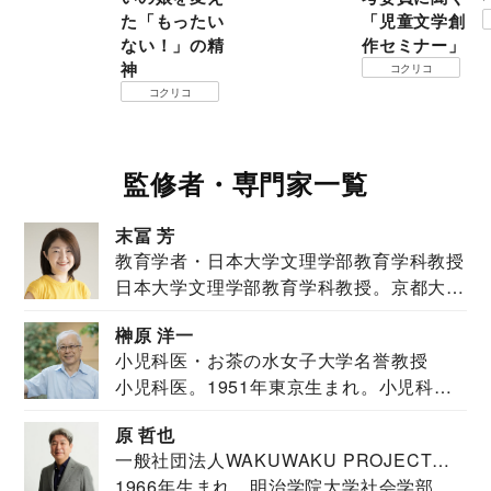
た「もったい
「児童文学創
ない！」の精
作セミナー」
神
コクリコ
コクリコ
監修者・専門家一覧
末冨 芳
教育学者・日本大学文理学部教育学科教授
日本大学文理学部教育学科教授。京都大学
教育学部卒業...
榊原 洋一
小児科医・お茶の水女子大学名誉教授
小児科医。1951年東京生まれ。小児科
医。東京大学...
原 哲也
一般社団法人WAKUWAKU PROJECT
1966年生まれ、明治学院大学社会学部福
JAPAN代表・言語聴覚士・社会福祉士