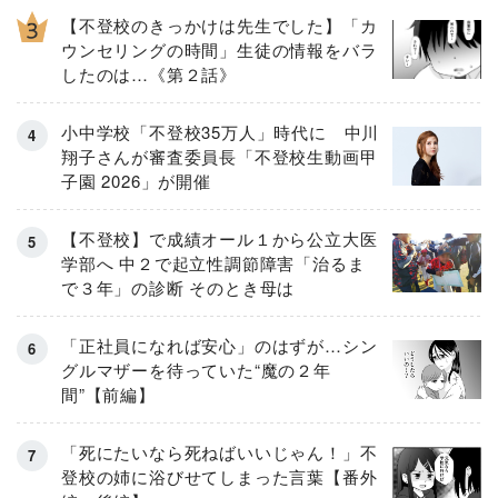
【不登校のきっかけは先生でした】「カ
ウンセリングの時間」生徒の情報をバラ
したのは…《第２話》
小中学校「不登校35万人」時代に 中川
翔子さんが審査委員長「不登校生動画甲
子園 2026」が開催
【不登校】で成績オール１から公立大医
学部へ 中２で起立性調節障害「治るま
で３年」の診断 そのとき母は
「正社員になれば安心」のはずが…シン
グルマザーを待っていた“魔の２年
間”【前編】
「死にたいなら死ねばいいじゃん！」不
登校の姉に浴びせてしまった言葉【番外