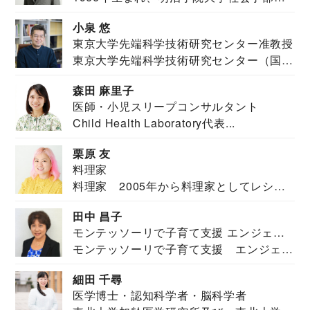
祉学科卒業...
小泉 悠
東京大学先端科学技術研究センター准教授
東京大学先端科学技術研究センター（国際
安全保障構想...
森田 麻里子
医師・小児スリープコンサルタント
Child Health Laboratory代表...
栗原 友
料理家
料理家 2005年から料理家としてレシピ
を紹介。東...
田中 昌子
モンテッソーリで子育て支援 エンジェル
モンテッソーリで子育て支援 エンジェル
ズハウス研究所所長
ズハウス研究...
細田 千尋
医学博士・認知科学者・脳科学者