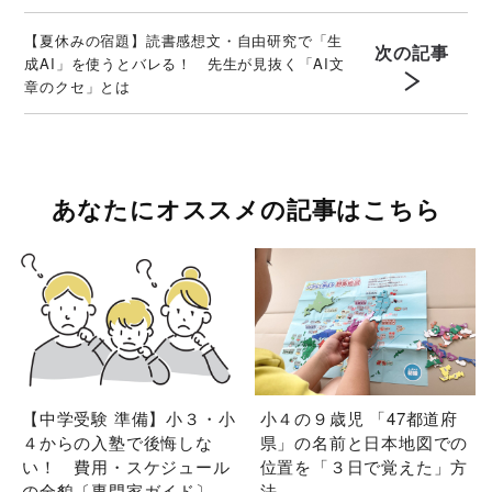
【夏休みの宿題】読書感想文・自由研究で「生
次の記事
成AI」を使うとバレる！ 先生が見抜く「AI文
章のクセ」とは
あなたにオススメの記事はこちら
【中学受験 準備】小３・小
小４の９歳児 「47都道府
４からの入塾で後悔しな
県」の名前と日本地図での
い！ 費用・スケジュール
位置を「３日で覚えた」方
の全貌〔専門家ガイド〕
法