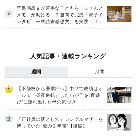
読書感想文が苦手な子どもを「ふせんと
メモ」が助ける ２週間で完成「親子イ
ンタビュー式読書感想文」を実践！〔文
章力養成講座の専門家〕が伝授
人気記事・連載ランキング
週間
月間
【不登校から医学部へ】中２で成績はオ
ール１「昼夜逆転」したわが子を”夜遊
び”に連れ出した母の気づき
「正社員の落とし穴」シングルマザーを
待っていた“魔の２年間”【後編】