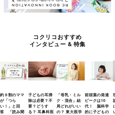
コクリコおすすめ
インタビュー & 特集
約９割のママ
子どもの耳掃
「母乳・ミル
前頭葉の発達
が「つら
除は必要？不
ク・混合」結
ピークは10
い！」と回
要？どうす
局どれがいい
代！ 脳科学
答 「読み聞
る？ 耳鼻科医
の？ 東大医学
的に子どもの