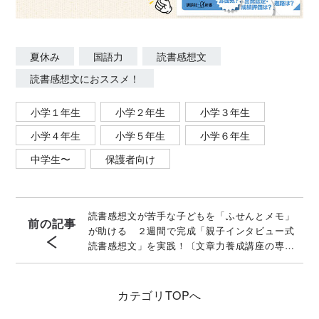
夏休み
国語力
読書感想文
読書感想文におススメ！
小学１年生
小学２年生
小学３年生
小学４年生
小学５年生
小学６年生
中学生〜
保護者向け
読書感想文が苦手な子どもを「ふせんとメモ」
前の記事
が助ける ２週間で完成「親子インタビュー式
読書感想文」を実践！〔文章力養成講座の専門
家〕が伝授
カテゴリ
TOPへ