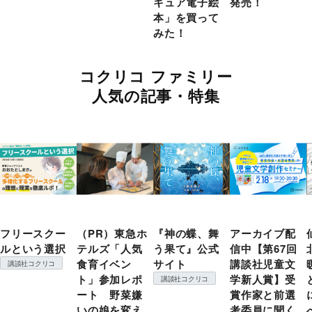
キュア電子絵
発売！
本」を買って
みた！
コクリコ ファミリー
人気の記事・特集
フリースクー
（PR）東急ホ
『神の蝶、舞
アーカイブ配
ルという選択
テルズ「人気
う果て』公式
信中【第67回
食育イベン
サイト
講談社児童文
講談社コクリコ
ト」参加レポ
学新人賞】受
講談社コクリコ
ート 野菜嫌
賞作家と前選
いの娘を変え
考委員に聞く