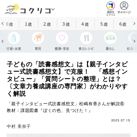
マイページ
講談社
コクリコ
0
1
2
3
4
5
6
歳
歳
歳
歳
歳
歳
歳
妊娠・出産
育児
健康・安全
食とレシピ
暮らし
絵本・
子どもの「読書感想文」は【親子インタビ
ュー式読書感想文】で克服！ 「感想イン
タビュー」「質問シートの整理」とは？
〔文章力養成講座の専門家〕がわかりやす
く解説
「親子インタビュー式読書感想文」松嶋有香さんが解説⑥
教材：課題図書『ぼくの色、見つけた！』
2025.07.15
中村 美奈子