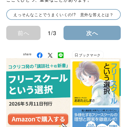
えっそんなことでうまくいくの!? 意外な答えとは？
前へ
1/3
次へ
share
ブックマーク