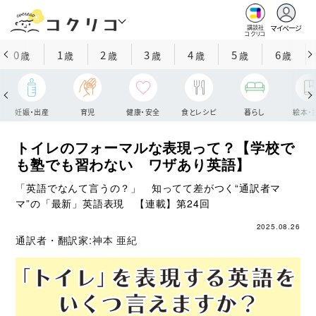
マイページ
講談社
コクリコ
0
1
2
3
4
5
6
歳
歳
歳
歳
歳
歳
歳
妊娠・出産
育児
健康・安全
食とレシピ
暮らし
絵本・
トイレのフォーマルな表現って？【学校で
も塾でも習わない ワザあり英語】
「英語でなんて言うの？」 知ってて差がつく“通訳者マ
マ”の「最新」英語表現 【連載】第24回
2025.08.26
通訳者・翻訳家:
神本 亜紀