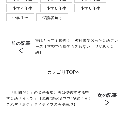
小学４年生
小学５年生
小学６年生
中学生〜
保護者向け
実はとっても優秀！ 教科書で習った英語フレ
前の記事
ーズ【学校でも塾でも習わない ワザあり英
語】
カテゴリ
TOPへ
〈「時間だ！」の英語表現〉実は優秀すぎる中
次の記事
学英語「イッツ」【現役“通訳者ママ”が教える！
これぞ「最旬」ネイティブの英語表現】