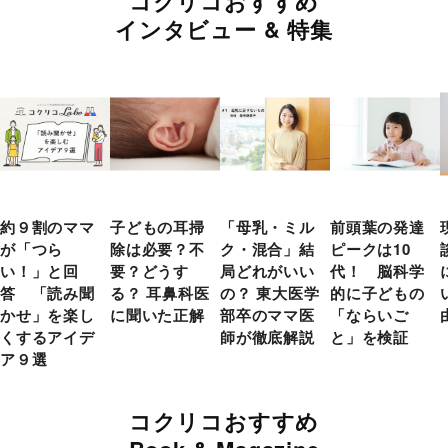
コクリコおすすめ
インタビュー & 特集
約９割のママ
子どもの耳掃
「母乳・ミル
前頭葉の発達
が「つら
除は必要？不
ク・混合」結
ピークは10
い！」と回
要？どうす
局どれがいい
代！ 脳科学
答 「読み聞
る？ 耳鼻科医
の？ 東大医学
的に子どもの
かせ」を楽し
に聞いた正解
部卒のママ医
「ならいご
くするアイデ
師が徹底解説
と」を検証
ア９選
コクリコおすすめ