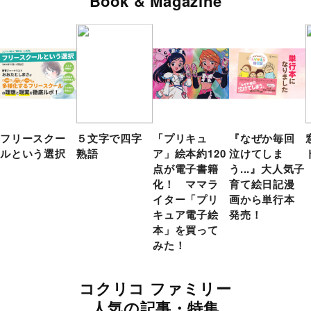
Book & Magazine
フリースクー
５文字で四字
「プリキュ
『なぜか毎回
ルという選択
熟語
ア」絵本約120
泣けてしま
点が電子書籍
う...』大人気子
化！ ママラ
育て絵日記漫
イター「プリ
画から単行本
キュア電子絵
発売！
本」を買って
みた！
コクリコ ファミリー
人気の記事・特集