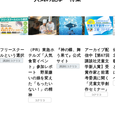
フリースクー
（PR）東急ホ
『神の蝶、舞
アーカイブ配
ルという選択
テルズ「人気
う果て』公式
信中【第67回
食育イベン
サイト
講談社児童文
講談社コクリコ
ト」参加レポ
学新人賞】受
講談社コクリコ
ート 野菜嫌
賞作家と前選
いの娘を変え
考委員に聞く
た「もったい
「児童文学創
ない！」の精
作セミナー」
神
コクリコ
コクリコ