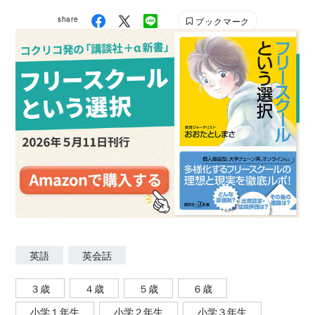
share
ブックマーク
英語
英会話
３歳
４歳
５歳
６歳
小学１年生
小学２年生
小学３年生