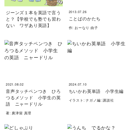
ジーンズ１本を英語で言う
2013.07.26
ことばのかたち
と？【学校でも塾でも習わ
ない ワザあり英語】
作: おーなり 由子
2021.08.02
2024.07.10
音声タッチペンつき ひろ
ちいかわ英単語 小学生編
つるメソッド 小学生の英
イラスト: ナガノ編: 講談社
語 ニャードリル
著: 廣津留 真理