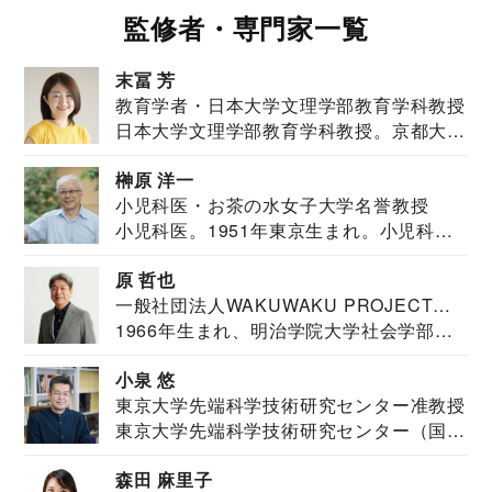
監修者・専門家一覧
末冨 芳
教育学者・日本大学文理学部教育学科教授
日本大学文理学部教育学科教授。京都大学
教育学部卒業...
榊原 洋一
小児科医・お茶の水女子大学名誉教授
小児科医。1951年東京生まれ。小児科
医。東京大学...
原 哲也
一般社団法人WAKUWAKU PROJECT
1966年生まれ、明治学院大学社会学部福
JAPAN代表・言語聴覚士・社会福祉士
祉学科卒業...
小泉 悠
東京大学先端科学技術研究センター准教授
東京大学先端科学技術研究センター（国際
安全保障構想...
森田 麻里子