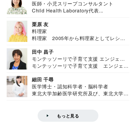
医師・小児スリープコンサルタント
Child Health Laboratory代表...
栗原 友
料理家
料理家 2005年から料理家としてレシピ
を紹介。東...
田中 昌子
モンテッソーリで子育て支援 エンジェル
モンテッソーリで子育て支援 エンジェル
ズハウス研究所所長
ズハウス研究...
細田 千尋
医学博士・認知科学者・脳科学者
東北大学加齢医学研究所及び、東北大学大
学院情報科学...
もっと見る