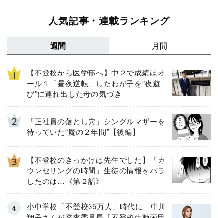
人気記事・連載ランキング
週間
月間
【不登校から医学部へ】中２で成績はオ
ール１「昼夜逆転」したわが子を”夜遊
び”に連れ出した母の気づき
「正社員の落とし穴」シングルマザーを
待っていた“魔の２年間”【後編】
【不登校のきっかけは先生でした】「カ
ウンセリングの時間」生徒の情報をバラ
したのは…《第２話》
小中学校「不登校35万人」時代に 中川
翔子さんが審査委員長「不登校生動画甲