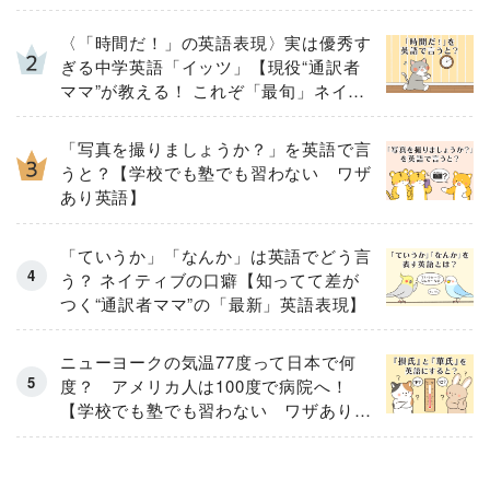
〈「時間だ！」の英語表現〉実は優秀す
ぎる中学英語「イッツ」【現役“通訳者
ママ”が教える！ これぞ「最旬」ネイテ
ィブの英語表現】
「写真を撮りましょうか？」を英語で言
うと？【学校でも塾でも習わない ワザ
あり英語】
「ていうか」「なんか」は英語でどう言
う？ ネイティブの口癖【知ってて差が
つく“通訳者ママ”の「最新」英語表現】
ニューヨークの気温77度って日本で何
度？ アメリカ人は100度で病院へ！
【学校でも塾でも習わない ワザあり英
語】