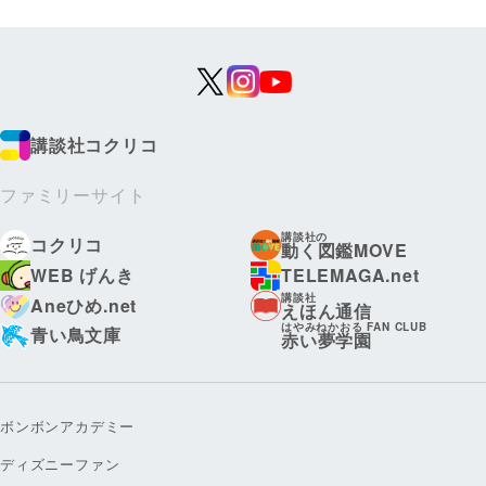
講談社コクリコ
ファミリーサイト
講談社の
コクリコ
動く図鑑MOVE
WEB げんき
TELEMAGA.net
講談社
Aneひめ.net
えほん通信
はやみねかおる FAN CLUB
青い鳥文庫
赤い夢学園
ボンボンアカデミー
ディズニーファン