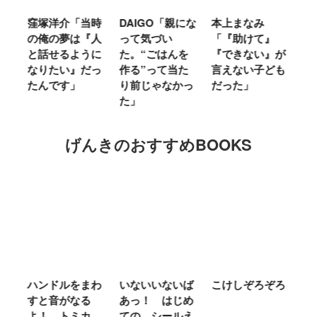
介「当時
DAIGO「親にな
本上まなみ
千原せいじ「子
夢は『人
って気づい
「『助けて』
育ては自分のイ
るように
た。“ごはんを
『できない』が
ヤな面に直面す
い』だっ
作る”って当た
言えない子ども
ることが多かっ
す」
り前じゃなかっ
だった」
た」
た」
げんきのおすすめBOOKS
ルをまわ
いないいないば
こけしぞろぞろ
ＭＲ．ＭＥＮ
がなる
あっ！ はじめ
ＬＩＴＴＬＥ
 トミカ
ての シールえ
ＭＩＳＳ やさ