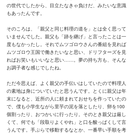
の世代でしたから、目立たなきゃ負けだ、みたいな意識
もあったんです。
そのころは、「親父と同じ料理の道を」とは全く思って
いませんでした。親父も「跡を継げ」と言ったことは一
度もなかったし。それでムツゴロウさんの番組を見れば
ムツゴロウ王国で働きたいなと思い、ドリフターズを見
ればお笑いもいいなと思い……。夢の持ち方も、そんな
お調子者な感じでしたね。
ただ今思えば、よく親父の手伝いはしていたので料理人
の素地は身についていたと思うんです。とくに親父は年
末になると、近所の人に頼まれておせちを作っていたの
で、僕も小学生ながら里芋の泥を落としたり、卵を100
個割ったり、おつかいに行ったり。そのとき親父は厳し
くて、何でも「段取りよくやれ」と口を酸っぱくして言
うんです。手ぶらで移動するなとか、一番早い手順を考