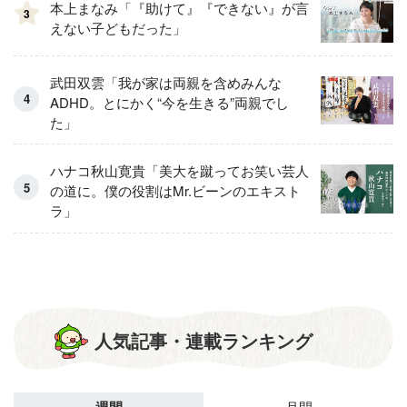
本上まなみ「『助けて』『できない』が言
3
えない子どもだった」
武田双雲「我が家は両親を含めみんな
ADHD。とにかく“今を生きる”両親でし
た」
ハナコ秋山寛貴「美大を蹴ってお笑い芸人
の道に。僕の役割はMr.ビーンのエキスト
ラ」
人気記事・連載ランキング
週間
月間