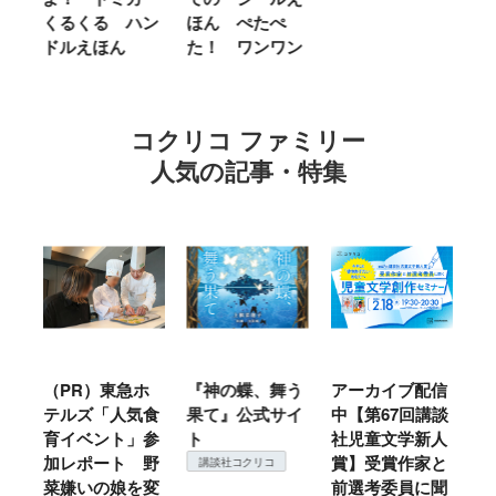
る ハン
ほん ぺたぺ
しいって なあ
ほん
た！ ワンワン
に Ｂｅ Ｋｉ
ｎｄ
コクリコ ファミリー
人気の記事・特集
（PR）東急ホ
『神の蝶、舞う
アーカイブ配信
仙台の
テルズ「人気食
果て』公式サイ
中【第67回講談
地方で
育イベント」参
ト
社児童文学新人
暖？ 
加レポート 野
賞】受賞作家と
ころは
講談社コクリコ
菜嫌いの娘を変
前選考委員に聞
て検証