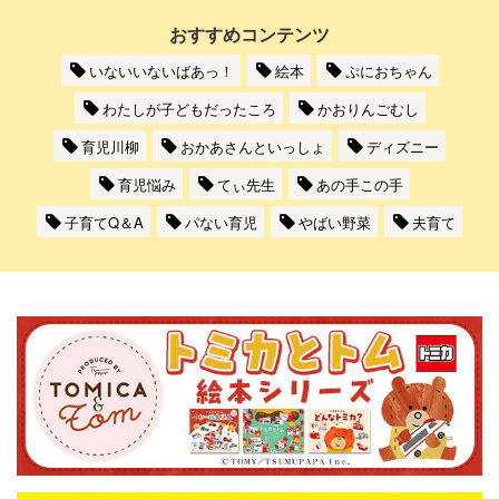
おすすめコンテンツ
いないいないばあっ！
絵本
ぷにおちゃん
わたしが子どもだったころ
かおりんごむし
育児川柳
おかあさんといっしょ
ディズニー
育児悩み
てぃ先生
あの手この手
子育てQ＆A
パない育児
やばい野菜
夫育て