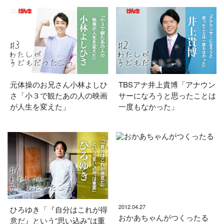
元体操のお兄さん小林よしひ
TBSアナ井上貴博「アナウン
さ「小３で観たあの人の映画
サーになろうと思ったことは
が人生を変えた」
一度もなかった」
2012.04.27
ひろゆき「『自分はこれが得
おかあちゃんがつくったる
意だ』という“思い込み”は重