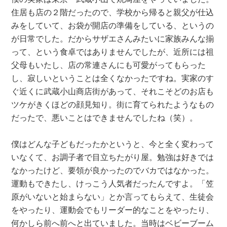
住居も店の２階だったので、学校から帰ると親父が仕込
みをしていて、お袋が開店の準備をしている、というの
が日常でした。だからサザエさんみたいに家族みんな揃
って、という食卓ではありませんでしたが、近所には祖
父母もいたし、店の常連さんにも可愛がってもらった
し、寂しいということは全くなかったですね。実家のす
ぐ近くに武蔵小山商店街があって、それこそどのお店も
ツケがきくほどの顔見知り。街に育てられたようなもの
だったで、悪いことはできませんでしたね（笑）。
僕はどんな子どもだったかというと、今と全く変わって
いなくて、お調子者で目立ちたがり屋。勉強は好きでは
なかったけど、要領が良かったのでバカではなかった。
運動もできたし、けっこう人気者だったんですよ。「笠
原がいないと始まらない」とか言ってもらえて、生徒会
をやったり、運動会でもリーダー的なことをやったり、
何かしら前へ前へと出ていました。当時はベビーブーム