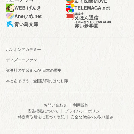
動く図鑑MOVE
WEB げんき
TELEMAGA.net
講談社
Aneひめ.net
えほん通信
はやみねかおる FAN CLUB
青い鳥文庫
赤い夢学園
ボンボンアカデミー
ディズニーファン
講談社の学習まんが 日本の歴史
本とあそぼう 全国訪問おはなし隊
お問い合わせ
利用規約
広告掲載について
プライバシーポリシー
特定商取引法に基づく表記
安全な付録への取り組み