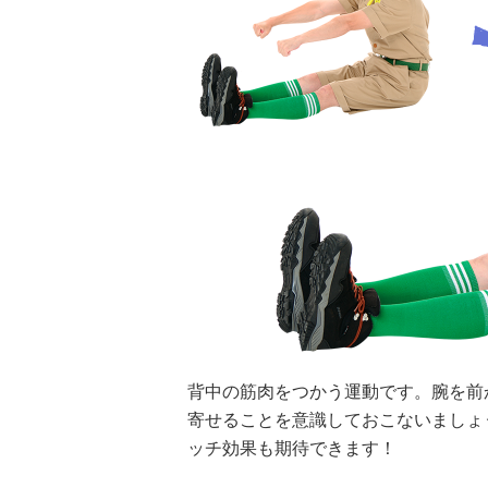
背中の筋肉をつかう運動です。腕を前
我が
横山だいすけ
元体操のお兄さ
TBSアナ井上貴
寄せることを意識しておこないましょ
含め
「僕は『歌が好
ん小林よしひさ
博「アナウンサ
ッチ効果も期待できます！
HD。
きな子』だった
「小３で観たあ
ーになろうと思
今を
けど『歌がうま
の人の映画が人
ったことは一度