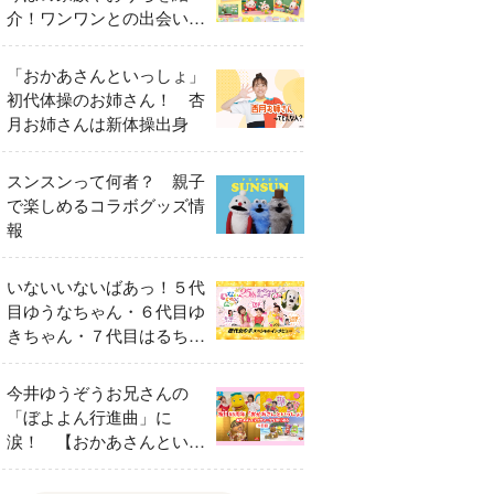
介！ワンワンとの出会いの
瞬間も
「おかあさんといっしょ」
初代体操のお姉さん！ 杏
月お姉さんは新体操出身
スンスンって何者？ 親子
で楽しめるコラボグッズ情
報
いないいないばあっ！５代
目ゆうなちゃん・６代目ゆ
きちゃん・７代目はるちゃ
ん スペシャルインタビュ
ー
今井ゆうぞうお兄さんの
「ぼよよん行進曲」に
涙！ 【おかあさんといっ
しょ65周年特別番組】