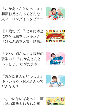
「おかあさんといっしょ」
和夢お兄さんってどんな
人？ ロングインタビュー
【１歳むけ】子どもに本当
にウケる絵本ランキング
「げんき絵本大賞」結果発
表
「まやお姉さん」は抜群の
歌唱力！ 「おかあさんと
いっしょ」 ながたまやさ
んってどんな人？
「おかあさんといっしょ」
ゆういちろうお兄さんって
どんな人？
いないいないばあっ！ ぽ
ぅぽの家族やおうちを紹