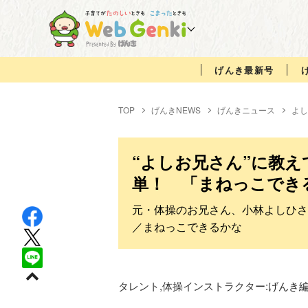
げんき最新号
TOP
げんきNEWS
げんきニュース
よし
“よしお兄さん”に教
単！ 「まねっこでき
元・体操のお兄さん、小林よしひさ
／まねっこできるかな
タレント,体操インストラクター:
げんき