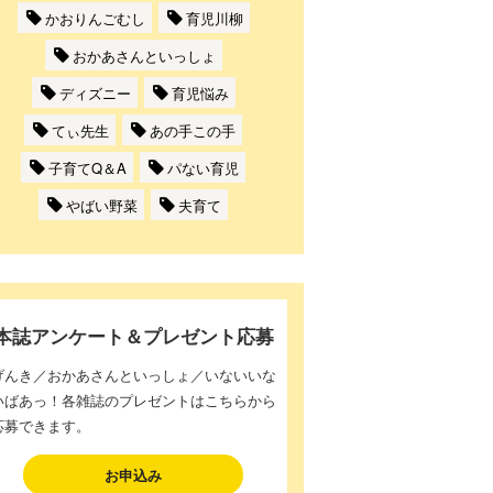
かおりんごむし
育児川柳
おかあさんといっしょ
ディズニー
育児悩み
てぃ先生
あの手この手
子育てQ＆A
パない育児
やばい野菜
夫育て
本誌アンケート＆プレゼント応募
げんき／おかあさんといっしょ／いないいな
いばあっ！各雑誌のプレゼントはこちらから
応募できます。
お申込み