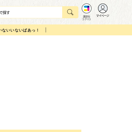
マイページ
講談社
コクリコ
いないいないばあっ！