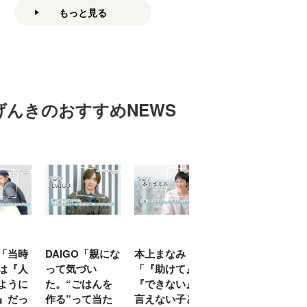
もっと見る
げんきのおすすめNEWS
「親にな
本上まなみ
千原せいじ「子
ハナコ秋山寛貴
い
「『助けて』
育ては自分のイ
「美大を蹴って
はんを
『できない』が
ヤな面に直面す
お笑い芸人の道
て当た
言えない子ども
ることが多かっ
に。僕の役割は