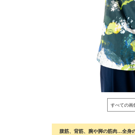
すべての画
腹筋、背筋、腕や脚の筋肉…全身