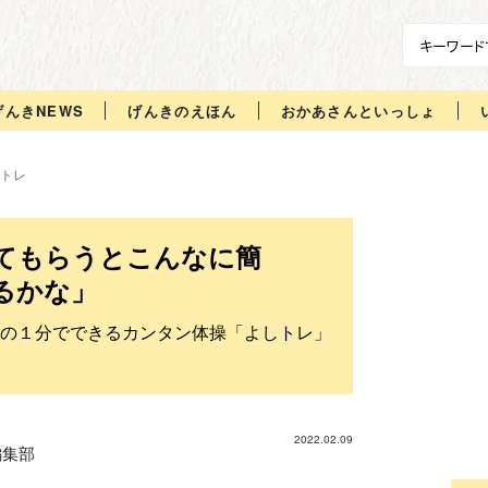
げんきNEWS
げんきのえほん
おかあさんといっしょ
トレ
えてもらうとこんなに簡
るかな」
の１分でできるカンタン体操「よしトレ」
2022.02.09
編集部