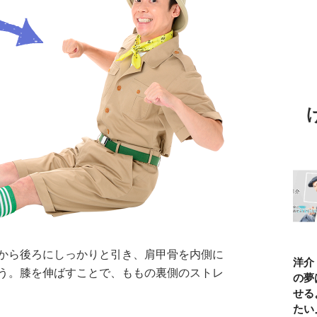
から後ろにしっかりと引き、肩甲骨を内側に
ひろゆき「『自
長谷川あかり
窪塚洋介「当時
DAIGO
う。膝を伸ばすことで、ももの裏側のストレ
分はこれが得意
「料理家になる
の俺の夢は『人
って気づ
だ』という“思
片鱗なんて一ミ
と話せるように
た。“ご
い込み”は重
リもなかった」
なりたい』だっ
作る”っ