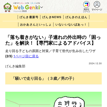
マイページ
講談社
コクリコ
げんき最新号
げんきNEWS
げんきのえほん
おかあさんといっしょ
いないいないばあっ！
「落ち着きがない」子連れの外出時の「困っ
た」を解決！【専門家によるアドバイス】
走り回る子どもの原因と対策／子育て世代が生み出したワザ
(2/3)
1ページ目に戻る
2024.12.30
げんき編集部
「騒いで走り回る」（３歳／男の子）