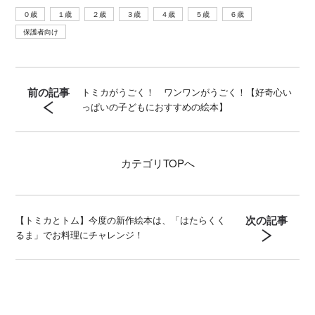
０歳
１歳
２歳
３歳
４歳
５歳
６歳
保護者向け
前の記事
トミカがうごく！ ワンワンがうごく！【好奇心い
っぱいの子どもにおすすめの絵本】
カテゴリ
TOPへ
次の記事
【トミカとトム】今度の新作絵本は、「はたらくく
るま」でお料理にチャレンジ！