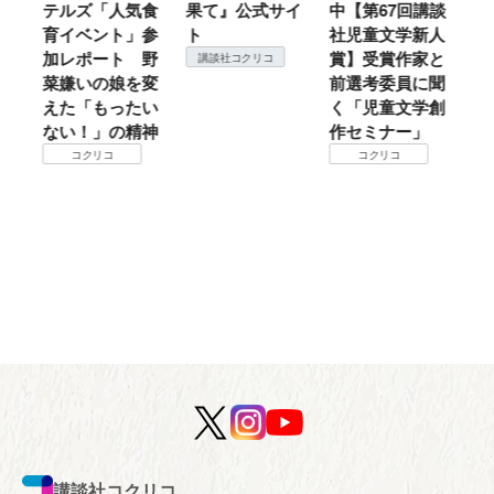
テルズ「人気食
果て』公式サイ
中【第67回講談
地
育イベント」参
ト
社児童文学新人
暖
加レポート 野
賞】受賞作家と
こ
講談社コクリコ
菜嫌いの娘を変
前選考委員に聞
て
えた「もったい
く「児童文学創
ない！」の精神
作セミナー」
コクリコ
コクリコ
講談社コクリコ