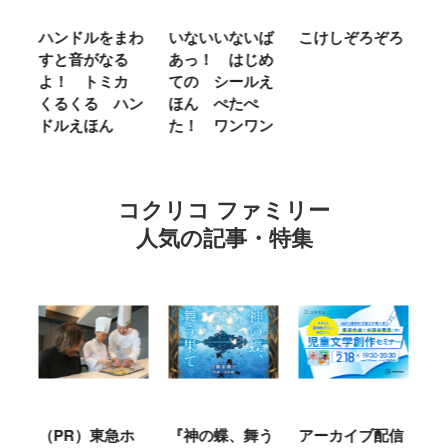
ム
ハンドルをまわ
いないいないば
こけしぞろぞろ
Ｍ
せ
すと音がなる
あっ！ はじめ
Ｌ
ほ
よ！ トミカ
ての シールえ
Ｍ
くるくる ハン
ほん ぺたぺ
し
ドルえほん
た！ ワンワン
に
コクリコ ファミリー
人気の記事・特集
ル
（PR）東急ホ
『神の蝶、舞う
アーカイブ配信
仙