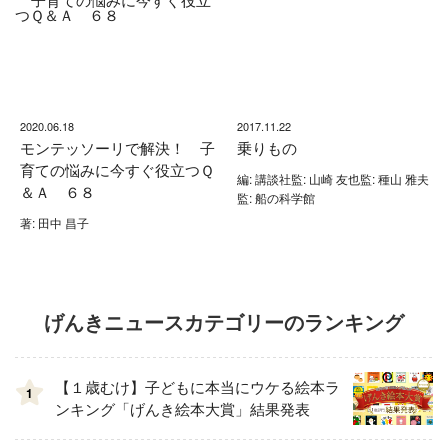
2020.06.18
2017.11.22
モンテッソーリで解決！ 子
乗りもの
育ての悩みに今すぐ役立つＱ
編: 講談社監: 山崎 友也監: 種山 雅夫
＆Ａ ６８
監: 船の科学館
著: 田中 昌子
げんきニュースカテゴリーのランキング
【１歳むけ】子どもに本当にウケる絵本ラ
1
ンキング「げんき絵本大賞」結果発表