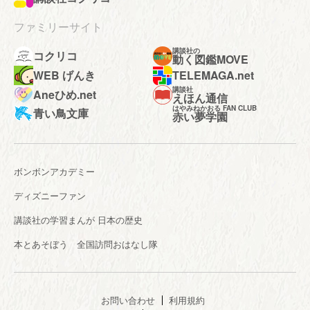
ファミリーサイト
講談社の
コクリコ
動く図鑑MOVE
WEB げんき
TELEMAGA.net
講談社
Aneひめ.net
えほん通信
はやみねかおる FAN CLUB
青い鳥文庫
赤い夢学園
ボンボンアカデミー
ディズニーファン
講談社の学習まんが 日本の歴史
本とあそぼう 全国訪問おはなし隊
お問い合わせ
利用規約