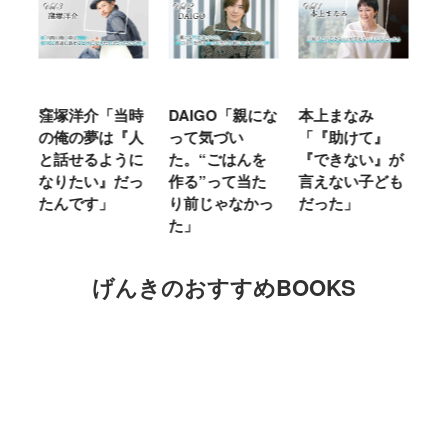
窪塚洋介「当時
DAIGO「親にな
本上まなみ
千
る
の俺の夢は『人
って気づい
「『助けて』
育
ミ
と話せるように
た。“ごはんを
『できない』が
ヤ
」
なりたい』だっ
作る”って当た
言えない子ども
る
たんです」
り前じゃなかっ
だった」
た
た」
げんきのおすすめBOOKS