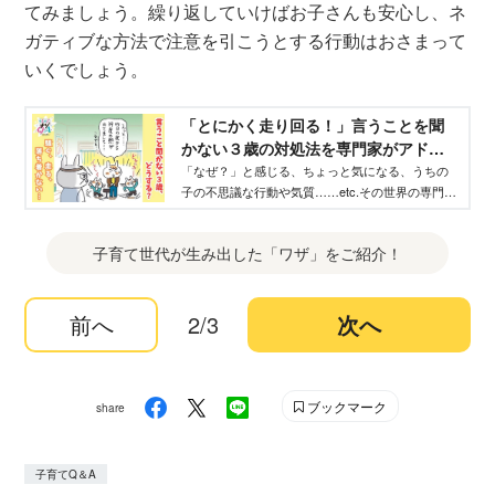
てみましょう。繰り返していけばお子さんも安心し、ネ
ガティブな方法で注意を引こうとする行動はおさまって
いくでしょう。
「とにかく走り回る！」言うことを聞
かない３歳の対処法を専門家がアドバ
イス【うちの子のナゾ】 - WEB げんき
「なぜ？」と感じる、ちょっと気になる、うちの
子の不思議な行動や気質……etc.その世界の専門家
｜講談社
に聞いてみました！ 今回は、ファミレスや病院
など公共の場で走り回ってしまうお子さんに悩ん
子育て世代が生み出した「ワザ」をご紹介！
でいる親御さんからのご相談です。
前へ
2/3
次へ
ブックマーク
share
子育てQ＆A