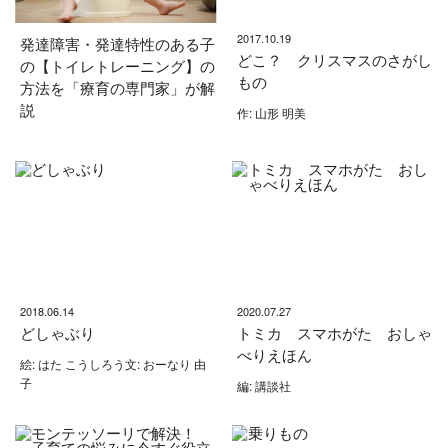
2017.10.19
発達障害・発達特性のある子
どこ？ クリスマスのさがし
の【トイレトレーニング】の
もの
方法を「療育の専門家」が解
説
作: 山形 明美
2018.06.14
2020.07.27
どしゃぶり
トミカ スマホがた おしゃ
べりえほん
絵: はた こうしろう文: おーなり 由
子
編: 講談社