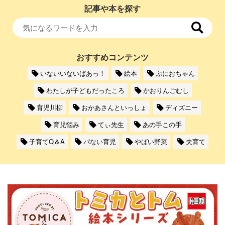
記事や本を探す
おすすめコンテンツ
いないいないばあっ！
絵本
ぷにおちゃん
わたしが子どもだったころ
かおりんごむし
育児川柳
おかあさんといっしょ
ディズニー
育児悩み
てぃ先生
あの手この手
子育てQ＆A
パない育児
やばい野菜
夫育て