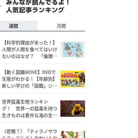
週間
月間
【科学的理由があった！】
人間が人間を食べてはいけ
ないのはなぜ？ 「倫理
的・社会的な問題」以外の
説明とは
【動く図鑑MOVE】DVDで
生態がわかる！【年齢別】
新しい学びの「図鑑」シリ
ーズ
世界猛毒生物ランキン
グ！ 世界一の猛毒を持つ
生きものは意外な海の生き
もの!?
〈悲報？〉「ティラノサウ
ルス」どんどんかわいくな