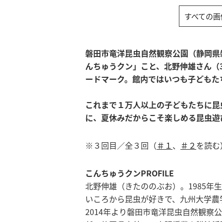
すべての画
磐田市竜洋昆虫自然観察公園（静岡県
んちゅうクン」こと、北野伸雄さん（
ードマーク。館内ではいつも子どもた
これまで１万人以上の子どもたちに昆
に、夏休みだからこそ楽しめる昆虫遊
※３回目／全３回（
＃１
、
＃２
を読む
こんちゅうクンPROFILE
北野伸雄（きたののぶお）。1985年
いころから昆虫が好きで、九州大学農
2014年より磐田市竜洋昆虫自然観察