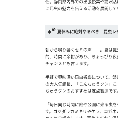
任。静岡県内外での出張授業や講演活
に昆虫の魅力を伝える活動を展開して
夏休みに絶対やるべき 昆虫レ
朝から鳴り響くセミの声──。夏は昆
的、時間に余裕があり、ちょっぴり夜
チャンスとも言えます。
手軽で興味深い昆虫観察について、磐
の大人気館長、「こんちゅうクン」こ
ちゅうクンのおすすめは定点観測です
「毎日同じ時間に庭や公園に来る虫を
す。ゴマダラカミキリやケラ、コガネ