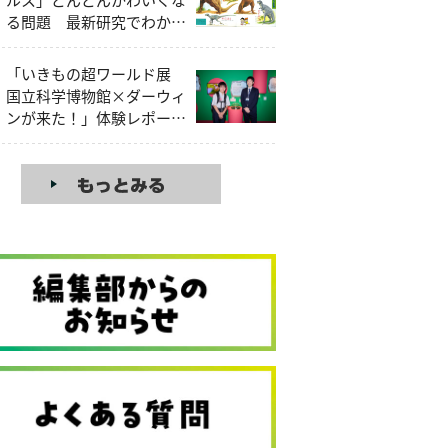
る問題 最新研究でわかっ
たティラノサウルスの本当
の姿
「いきもの超ワールド展
国立科学博物館×ダーウィ
ンが来た！」体験レポー
ト！見どころを昆虫大好き
中学生研究員が解説