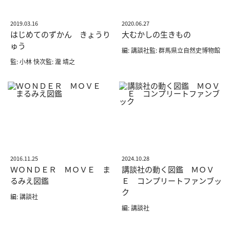
2019.03.16
2020.06.27
はじめてのずかん きょうり
大むかしの生きもの
ゅう
編: 講談社監: 群馬県立自然史博物館
監: 小林 快次監: 瀧 靖之
2016.11.25
2024.10.28
ＷＯＮＤＥＲ ＭＯＶＥ ま
講談社の動く図鑑 ＭＯＶ
るみえ図鑑
Ｅ コンプリートファンブッ
ク
編: 講談社
編: 講談社