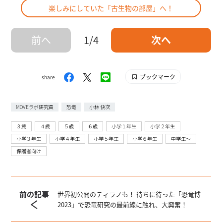
楽しみにしていた「古生物の部屋」へ！
前へ
1/4
次へ
ブックマーク
share
MOVEラボ研究員
恐竜
小林 快次
３歳
４歳
５歳
６歳
小学１年生
小学２年生
小学３年生
小学４年生
小学５年生
小学６年生
中学生〜
保護者向け
前の記事
世界初公開のティラノも！ 待ちに待った「恐竜博
2023」で恐竜研究の最前線に触れ、大興奮！