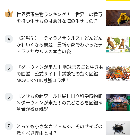
世界猛毒生物ランキング！ 世界一の猛毒
を持つ生きものは意外な海の生きもの!?
〈悲報？〉「ティラノサウルス」どんどん
かわいくなる問題 最新研究でわかったテ
ィラノサウルスの本当の姿
『ダーウィンが来た！ 地球まるごと生きも
の図鑑』公式サイト｜講談社の動く図鑑
MOVE×NHK最強コラボ！
【いきもの超ワールド展】国立科学博物館
×ダーウィンが来た！の見どころを図鑑執
筆者が徹底解説
とっても小さなカブトムシ、そのサイズの
驚くべき理由とは？