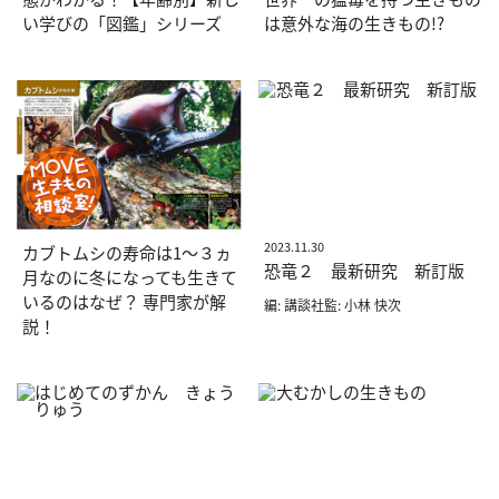
い学びの「図鑑」シリーズ
は意外な海の生きもの!?
2023.11.30
カブトムシの寿命は1〜３ヵ
恐竜２ 最新研究 新訂版
月なのに冬になっても生きて
いるのはなぜ？ 専門家が解
編: 講談社監: 小林 快次
説！