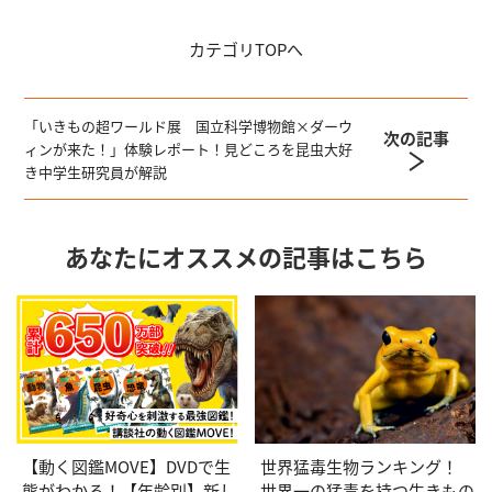
カテゴリ
TOPへ
「いきもの超ワールド展 国立科学博物館×ダーウ
次の記事
ィンが来た！」体験レポート！見どころを昆虫大好
き中学生研究員が解説
あなたにオススメの記事はこちら
【動く図鑑MOVE】DVDで生
世界猛毒生物ランキング！
態がわかる！【年齢別】新し
世界一の猛毒を持つ生きもの