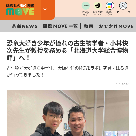
マイページ
MOVE
おでかけ
講談社
ラボ
MOVE
コクリコ
恐竜大好き少年が憧れの古生物学者・小林快
次先生が教授を務める「北海道大学総合博物
館」へ！
古生物が大好きな中学生。大阪在住のMOVEラボ研究員・はるき
が行ってきました！
2023.05.03