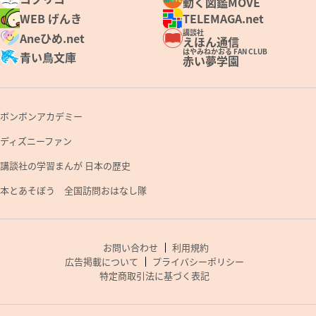
動く図鑑MOVE
WEB げんき
TELEMAGA.net
講談社
Aneひめ.net
えほん通信
はやみねかおる FAN CLUB
青い鳥文庫
赤い夢学園
ボンボンアカデミー
ディズニーファン
講談社の学習まんが 日本の歴史
本とあそぼう 全国訪問おはなし隊
お問い合わせ
利用規約
広告掲載について
プライバシーポリシー
特定商取引法に基づく表記