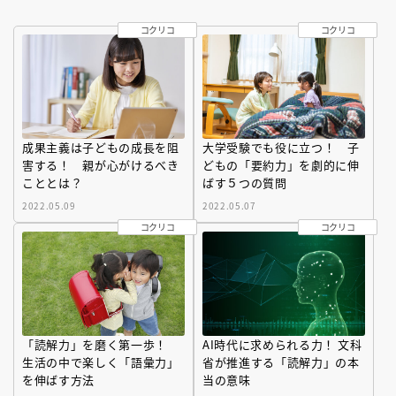
コクリコ
コクリコ
成果主義は子どもの成長を阻
大学受験でも役に立つ！ 子
害する！ 親が心がけるべき
どもの「要約力」を劇的に伸
こととは？
ばす５つの質問
2022.05.09
2022.05.07
コクリコ
コクリコ
「読解力」を磨く第一歩！
AI時代に求められる力！ 文科
生活の中で楽しく「語彙力」
省が推進する「読解力」の本
を伸ばす方法
当の意味