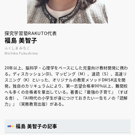
探究学習塾RAKUTO代表
福島 美智子
ふくしま みちこ
Michiko Fukushima
20年以上、脳科学・心理学をベースにした児童向け教材開発に携わ
る。ディスカッション(D)、マッピング（M）、速読（S）、高速リ
スニング（K）といった、オリジナルの教育メソッドDMSK法を開
発。独自のカリキュラムにより、第一志望合格率90%以上、難関校
へも多くの合格者を輩出している。著書に『最強の子育て』（すば
る舎）、『AI時代の小学生が身につけておきたい一生モノの「読解
力」』（実務教育出版）がある。
福島 美智子の記事