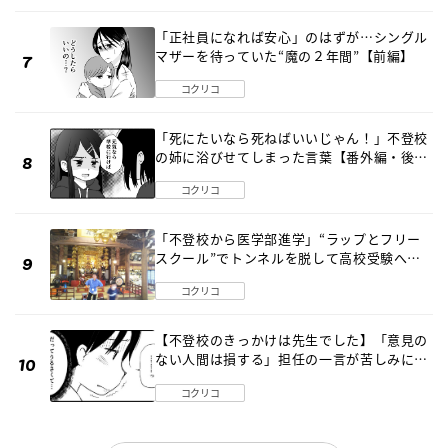
「正社員になれば安心」のはずが…シングル
マザーを待っていた“魔の２年間”【前編】
コクリコ
「死にたいなら死ねばいいじゃん！」不登校
の姉に浴びせてしまった言葉【番外編・後
編】
コクリコ
「不登校から医学部進学」“ラップとフリー
スクール”でトンネルを脱して高校受験へ
〔元野球少年の実話〕
コクリコ
【不登校のきっかけは先生でした】「意見の
ない人間は損する」担任の一言が苦しみに…
《第１話》
コクリコ