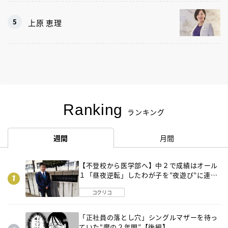
上原 恵理
Ranking
ランキング
週間
月間
【不登校から医学部へ】中２で成績はオール
１「昼夜逆転」したわが子を”夜遊び”に連れ
出した母の気づき
コクリコ
「正社員の落とし穴」シングルマザーを待っ
ていた“魔の２年間”【後編】