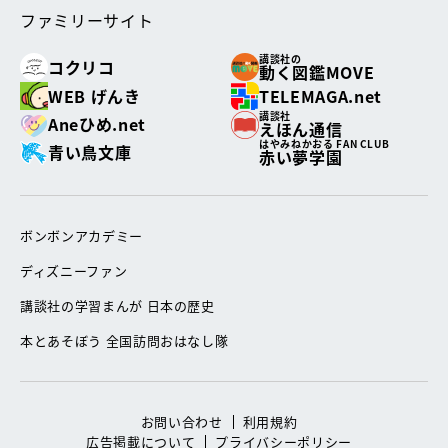
ファミリーサイト
講談社の
コクリコ
動く図鑑MOVE
WEB げんき
TELEMAGA.net
講談社
Aneひめ.net
えほん通信
はやみねかおる FAN CLUB
青い鳥文庫
赤い夢学園
ボンボンアカデミー
ディズニーファン
講談社の学習まんが 日本の歴史
本とあそぼう 全国訪問おはなし隊
お問い合わせ
利用規約
広告掲載について
プライバシーポリシー