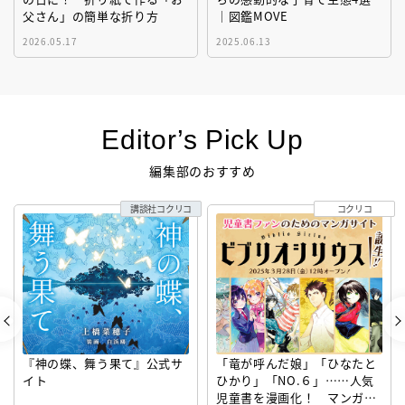
父さん」の簡単な折り方
｜図鑑MOVE
2026.05.17
2025.06.13
Editor’s Pick Up
編集部のおすすめ
講談社コクリコ
コクリコ
『神の蝶、舞う果て』公式サ
「竜が呼んだ娘」「ひなたと
イト
ひかり」「NO.６」……人気
児童書を漫画化！ マンガサ