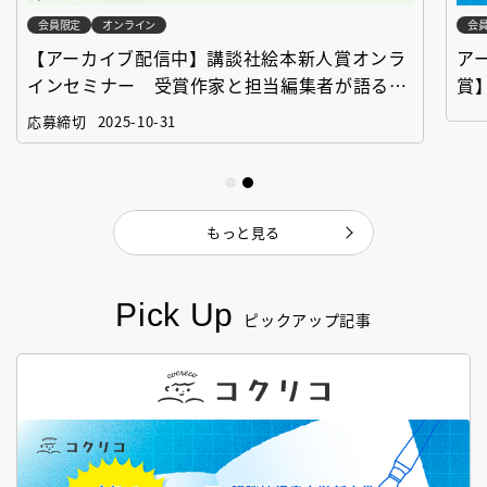
会員限定
オンライン
会
【アーカイブ配信中】講談社絵本新人賞オンラ
ア
インセミナー 受賞作家と担当編集者が語る
賞
「絵本創作実践講座」
作
応募締切
2025-10-31
もっと見る
Pick Up
ピックアップ記事