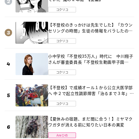
コクリコ
【不登校のきっかけは先生でした】「カウン
セリングの時間」生徒の情報をバラしたの
は…《第２話》
コクリコ
小中学校「不登校35万人」時代に 中川翔子
さんが審査委員長「不登校生動画甲子園
2026」が開催
コクリコ
【不登校】で成績オール１から公立大医学部
へ 中２で起立性調節障害「治るまで３年」の
診断 そのとき母は
コクリコ
【夏休みの宿題、まだ間に合う！】ミヤマク
ワガタが消える前に知りたい日本の異変
Aneひめ