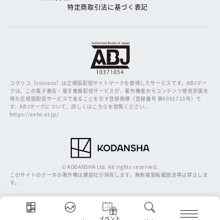
特定商取引法に基づく表記
コクリコ［cocreco］は正規版配信サイトマークを取得したサービスです。
ABJマー
クは、この電子書店・電子書籍配信サービスが、著作権者からコンテンツ使用許諾を
得た正規版配信サービスであることを示す登録商標（登録番号 第6091713号）で
す。ABJマークについて、詳しくはこちらを御覧ください。
https://aebs.or.jp/
© KODANSHA Ltd. All rights reserved.
このサイトのデータの著作権は講談社が保有します。無断複製転載放送等は禁止しま
す。
イベント