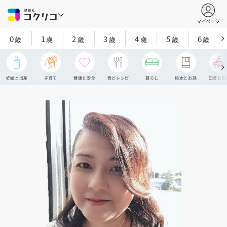
マイページ
0
1
2
3
4
5
6
歳
歳
歳
歳
歳
歳
歳
妊娠と出産
子育て
健康と安全
食とレシピ
暮らし
絵本とお話
知育と探