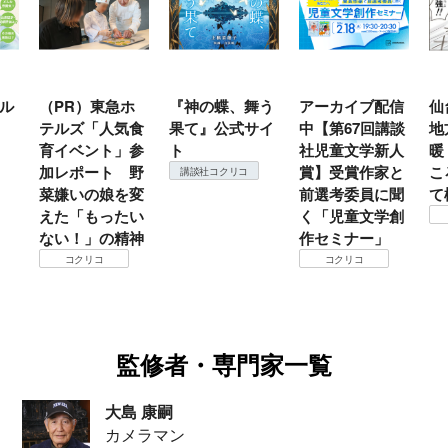
ル
（PR）東急ホ
『神の蝶、舞う
アーカイブ配信
仙
テルズ「人気食
果て』公式サイ
中【第67回講談
地
育イベント」参
ト
社児童文学新人
暖
加レポート 野
賞】受賞作家と
こ
講談社コクリコ
菜嫌いの娘を変
前選考委員に聞
て
えた「もったい
く「児童文学創
ない！」の精神
作セミナー」
コクリコ
コクリコ
監修者・専門家一覧
大島 康嗣
カメラマン