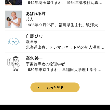
1942年埼玉県生まれ。1964年講談社写真部
カメ...
あばれる君
芸人
1986年９月25日、福島県生まれ。駒澤大学
法学部...
白雲 ひな
漫画家
北海道出身。テレマガネット発の新人漫画
家。2020...
高水 裕一
宇宙論専攻の物理学者
1980年東京生まれ。早稲田大学理工学部物
理学科卒...
もっと見る