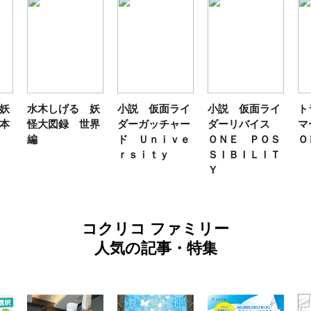
妖
水木しげる 妖
小説 仮面ライ
小説 仮面ライ
ト
本
怪大図録 世界
ダーガッチャー
ダーリバイス
マ
編
ド Ｕｎｉｖｅ
ＯＮＥ ＰＯＳ
Ｏ
ｒｓｉｔｙ
ＳＩＢＩＬＩＴ
Ｙ
コクリコ ファミリー
人気の記事・特集