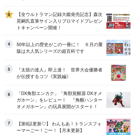
【全ウルトラマン記録大鑑発売記念】森次
3
晃嗣氏直筆サイン入りブロマイドプレゼン
トキャンペーン開催！
50年以上の歴史がこの一冊に！ ６月の重
版は大人気シリーズの超百科です
『太鼓の達人』即上達！ 世界大会優勝者
が伝授するコツ《実践編》
「DX角獣エンカク」「角獣覚醒器 DXオメ
ガホーン」をレビュー！ 『角醒ハンター
オメガホーン』の玩具展開がスタート！
【第6話更新♡】 わんもあ！トランスフォ
ーマーごー！ごー！【月末更新】