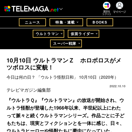
マイページ
講談社
コクリコ
ニュース
特集・連載
BOOKS
ウルトラマン
仮面ライダー
スーパー戦隊
10月10日 ウルトラマンＺ ホロボロスがメ
ツボロスに変貌！
今日は何の日？ 「ウルトラ怪獣日和」 10月10日（2020年）
2022.10.10
テレビマガジン編集部
『ウルトラＱ』『ウルトラマン』の放送が開始され、ウ
ルトラ怪獣が登場した1966年以来、半世紀以上にわた
って脈々と続くウルトラマンシリーズ。作品ごとに子ど
もたちは、現実とフィクションとを一体に感じ、日々、
ウルトラヒーローや怪獣たちに夢中になっていた。