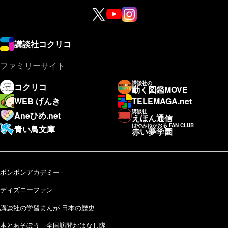
講談社コクリコ
ファミリーサイト
講談社の
コクリコ
動く図鑑MOVE
WEB げんき
TELEMAGA.net
講談社
Aneひめ.net
えほん通信
はやみねかおる FAN CLUB
青い鳥文庫
赤い夢学園
ボンボンアカデミー
ディズニーファン
講談社の学習まんが 日本の歴史
本とあそぼう 全国訪問おはなし隊