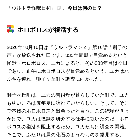
「ウルトラ怪獣日和」
、今日は何の日？
ホロボロスが復活する
2020年10月10日は『ウルトラマンＺ』第16話「獅子の
声」が放送された日です。333年周期で目覚めるという
怪獣・ホロボロス。ユカによると、その333年目は今日
であり、正午にホロボロスが目覚めるという。ユカはハ
ルキを連れ、獅子ヶ丘町へ調査に向かった。
獅子ヶ丘町は、ユカの曽祖母が暮らしていた町で、ユカ
も幼いころは毎年夏に訪れていたらしい。そして、そこ
で本物のホロボロスと出会ったと言う。この経験がきっ
かけで、ユカは怪獣を研究する仕事に就いたのだ。ホロ
ボロスの復活を阻止するため、ユカたちは調査を開始。
そこで、ふたりは貝の化石のようなものを発見する。