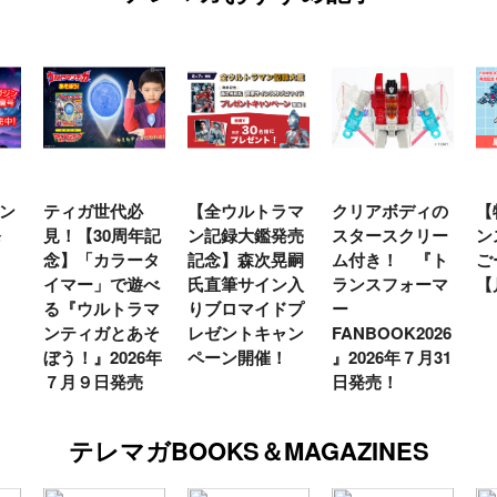
ン
ティガ世代必
【全ウルトラマ
クリアボディの
【
発
見！【30周年記
ン記録大鑑発売
スタースクリー
ン
念】「カラータ
記念】森次晃嗣
ム付き！ 『ト
ご
イマー」で遊べ
氏直筆サイン入
ランスフォーマ
【
る『ウルトラマ
りブロマイドプ
ー
ンティガとあそ
レゼントキャン
FANBOOK2026
ぼう！』2026年
ペーン開催！
』2026年７月31
７月９日発売
日発売！
テレマガBOOKS＆MAGAZINES