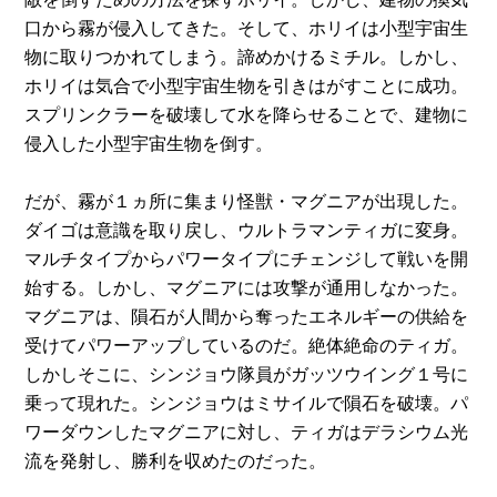
口から霧が侵入してきた。そして、ホリイは小型宇宙生
物に取りつかれてしまう。諦めかけるミチル。しかし、
ホリイは気合で小型宇宙生物を引きはがすことに成功。
スプリンクラーを破壊して水を降らせることで、建物に
侵入した小型宇宙生物を倒す。
だが、霧が１ヵ所に集まり怪獣・マグニアが出現した。
ダイゴは意識を取り戻し、ウルトラマンティガに変身。
マルチタイプからパワータイプにチェンジして戦いを開
始する。しかし、マグニアには攻撃が通用しなかった。
マグニアは、隕石が人間から奪ったエネルギーの供給を
受けてパワーアップしているのだ。絶体絶命のティガ。
しかしそこに、シンジョウ隊員がガッツウイング１号に
乗って現れた。シンジョウはミサイルで隕石を破壊。パ
ワーダウンしたマグニアに対し、ティガはデラシウム光
流を発射し、勝利を収めたのだった。