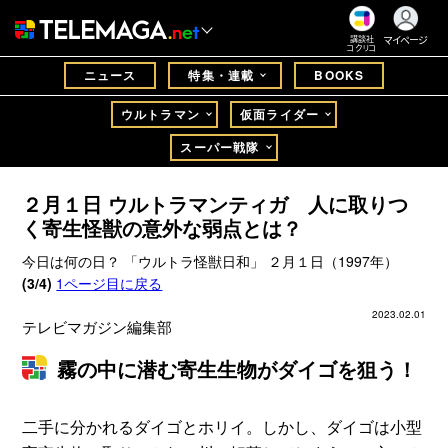
マイページ
講談社
コクリコ
ニュース
特集・連載
BOOKS
ウルトラマン
仮面ライダー
スーパー戦隊
２月１日 ウルトラマンティガ 人に取りつ
く寄生怪獣の意外な弱点とは？
今日は何の日？ 「ウルトラ怪獣日和」 ２月１日（1997年）
(3/4)
1ページ目に戻る
2023.02.01
テレビマガジン編集部
霧の中に潜む寄生生物がダイゴを狙う！
二手に分かれるダイゴとホリイ。しかし、ダイゴは小型