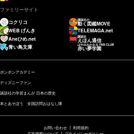
ファミリーサイト
講談社の
コクリコ
動く図鑑MOVE
WEB げんき
TELEMAGA.net
講談社
Aneひめ.net
えほん通信
はやみねかおる FAN CLUB
青い鳥文庫
赤い夢学園
ボンボンアカデミー
ディズニーファン
講談社の学習まんが 日本の歴史
本とあそぼう 全国訪問おはなし隊
お問い合わせ
利用規約
広告掲載について
プライバシーポリシー