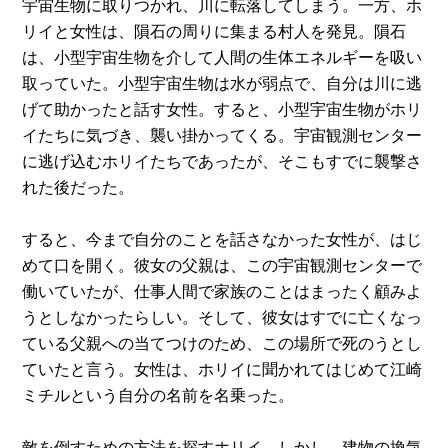
宇宙生物に取りつかれ、川に転落してしまう。一方、ホ
リイと女性は、隕石の周りに集まる村人を発見。隕石
は、小型宇宙生物を介して人間の生体エネルギーを吸い
取っていた。小型宇宙生物は水が弱点で、自分は川に逃
げて助かったと話す女性。すると、小型宇宙生物がホリ
イたちに気づき、襲い掛かってくる。宇宙観測センター
に逃げ込むホリイたちであったが、そこもすでに襲撃さ
れた後だった。
すると、今まで自分のことを話さなかった女性が、はじ
めて口を開く。彼女の父親は、この宇宙観測センターで
働いていたが、仕事人間で家族のことはまったく顧みよ
うとしなかったらしい。そして、彼女はすでに亡くなっ
ている父親への当てつけのため、この場所で死のうとし
ていたと言う。女性は、ホリイに聞かれてはじめて江崎
ミチルという自分の名前を名乗った。
敵を倒すための方法を探すホリイ。しかし、建物の換気