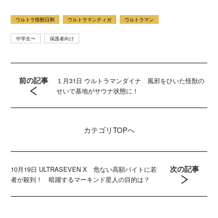
ウルトラ怪獣日和
ウルトラマンティガ
ウルトラマン
中学生〜
保護者向け
前の記事
１月31日 ウルトラマンダイナ 風邪をひいた怪獣の
せいで基地がサウナ状態に！
カテゴリ
TOPへ
次の記事
10月19日 ULTRASEVEN X 危ない高額バイトに若
者が殺到！ 暗躍するマーキンド星人の目的は？