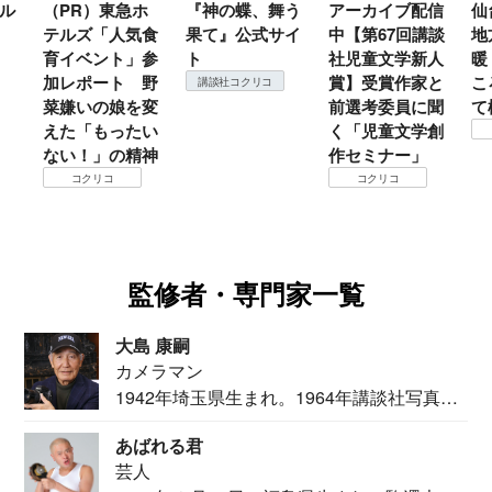
ル
（PR）東急ホ
『神の蝶、舞う
アーカイブ配信
仙
テルズ「人気食
果て』公式サイ
中【第67回講談
地
育イベント」参
ト
社児童文学新人
暖
加レポート 野
賞】受賞作家と
こ
講談社コクリコ
菜嫌いの娘を変
前選考委員に聞
て
えた「もったい
く「児童文学創
ない！」の精神
作セミナー」
コクリコ
コクリコ
監修者・専門家一覧
大島 康嗣
カメラマン
1942年埼玉県生まれ。1964年講談社写真部
カメ...
あばれる君
芸人