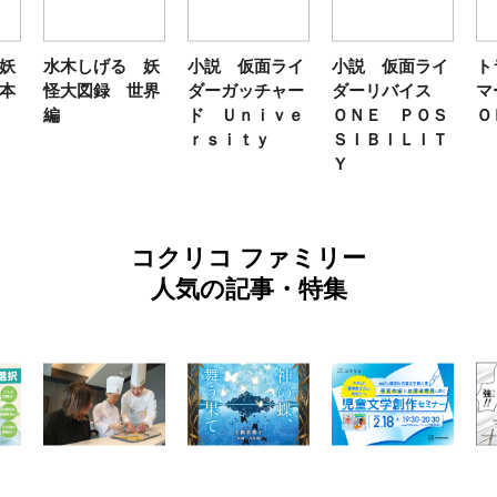
妖
水木しげる 妖
小説 仮面ライ
小説 仮面ライ
ト
本
怪大図録 世界
ダーガッチャー
ダーリバイス
マ
編
ド Ｕｎｉｖｅ
ＯＮＥ ＰＯＳ
Ｏ
ｒｓｉｔｙ
ＳＩＢＩＬＩＴ
Ｙ
コクリコ ファミリー
人気の記事・特集