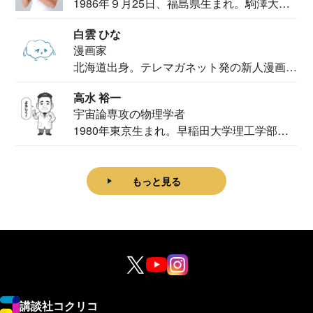
1986年９月25日、福島県生まれ。駒澤大学
法学部...
白雲 ひな
漫画家
北海道出身。テレマガネット発の新人漫画
家。2020...
高水 裕一
宇宙論専攻の物理学者
1980年東京生まれ。早稲田大学理工学部物
理学科卒...
もっと見る
講談社コクリコ