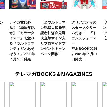
ン
ティガ世代必
【全ウルトラマ
クリアボディの
【
発
見！【30周年記
ン記録大鑑発売
スタースクリー
ン
念】「カラータ
記念】森次晃嗣
ム付き！ 『ト
ご
イマー」で遊べ
氏直筆サイン入
ランスフォーマ
【
る『ウルトラマ
りブロマイドプ
ー
ンティガとあそ
レゼントキャン
FANBOOK2026
ぼう！』2026年
ペーン開催！
』2026年７月31
７月９日発売
日発売！
テレマガBOOKS＆MAGAZINES