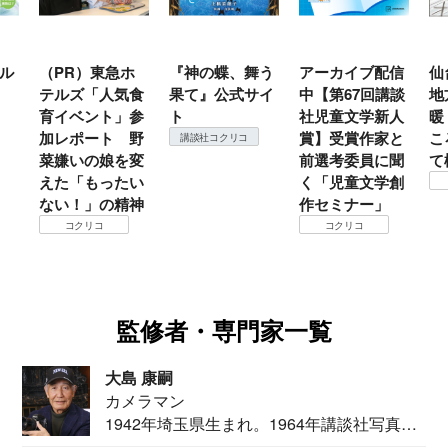
ル
（PR）東急ホ
『神の蝶、舞う
アーカイブ配信
仙
テルズ「人気食
果て』公式サイ
中【第67回講談
地
育イベント」参
ト
社児童文学新人
暖
加レポート 野
賞】受賞作家と
こ
講談社コクリコ
菜嫌いの娘を変
前選考委員に聞
て
えた「もったい
く「児童文学創
ない！」の精神
作セミナー」
コクリコ
コクリコ
監修者・専門家一覧
大島 康嗣
カメラマン
1942年埼玉県生まれ。1964年講談社写真部
カメ...