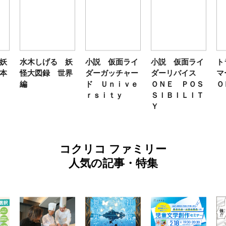
妖
水木しげる 妖
小説 仮面ライ
小説 仮面ライ
ト
本
怪大図録 世界
ダーガッチャー
ダーリバイス
マ
編
ド Ｕｎｉｖｅ
ＯＮＥ ＰＯＳ
Ｏ
ｒｓｉｔｙ
ＳＩＢＩＬＩＴ
Ｙ
コクリコ ファミリー
人気の記事・特集