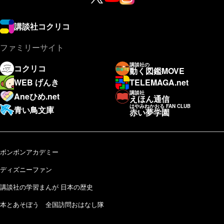
講談社コクリコ
ファミリーサイト
講談社の
コクリコ
動く図鑑MOVE
WEB げんき
TELEMAGA.net
講談社
Aneひめ.net
えほん通信
はやみねかおる FAN CLUB
青い鳥文庫
赤い夢学園
ボンボンアカデミー
ディズニーファン
講談社の学習まんが 日本の歴史
本とあそぼう 全国訪問おはなし隊