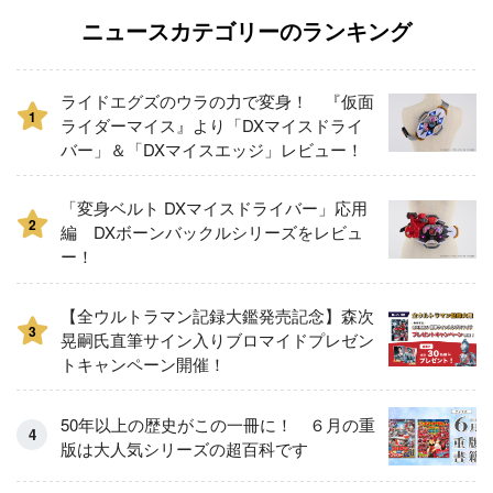
ニュースカテゴリーのランキング
ライドエグズのウラの力で変身！ 『仮面
1
ライダーマイス』より「DXマイスドライ
バー」＆「DXマイスエッジ」レビュー！
「変身ベルト DXマイスドライバー」応用
2
編 DXボーンバックルシリーズをレビュ
ー！
【全ウルトラマン記録大鑑発売記念】森次
3
晃嗣氏直筆サイン入りブロマイドプレゼン
トキャンペーン開催！
50年以上の歴史がこの一冊に！ ６月の重
版は大人気シリーズの超百科です