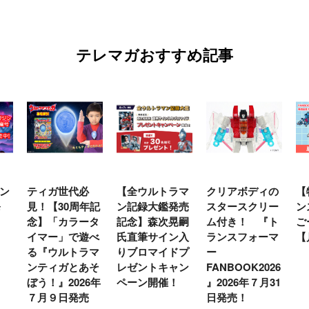
テレマガおすすめ記事
ン
ティガ世代必
【全ウルトラマ
クリアボディの
【
発
見！【30周年記
ン記録大鑑発売
スタースクリー
ン
念】「カラータ
記念】森次晃嗣
ム付き！ 『ト
ご
イマー」で遊べ
氏直筆サイン入
ランスフォーマ
【
る『ウルトラマ
りブロマイドプ
ー
ンティガとあそ
レゼントキャン
FANBOOK2026
ぼう！』2026年
ペーン開催！
』2026年７月31
７月９日発売
日発売！