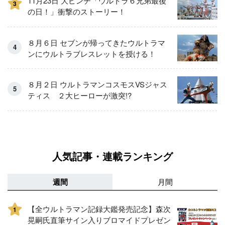
11月23日 大ピンチ「ウルトラ６兄弟最後
3
の日！」衝撃のストーリー！
８月６日 セブンが帰ってきたウルトラマ
ンにウルトラブレスレットを授ける！
８月２日 ウルトラマンコスモスVSジャス
ティス ２大ヒーローが激突!?
人気記事・連載ランキング
週間
月間
【全ウルトラマン記録大鑑発売記念】森次
1
晃嗣氏直筆サイン入りブロマイドプレゼン