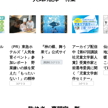
ル
（PR）東急ホ
『神の蝶、舞う
アーカイブ配信
仙
テルズ「人気食
果て』公式サイ
中【第67回講談
地
育イベント」参
ト
社児童文学新人
暖
加レポート 野
賞】受賞作家と
こ
講談社コクリコ
菜嫌いの娘を変
前選考委員に聞
て
えた「もったい
く「児童文学創
ない！」の精神
作セミナー」
コクリコ
コクリコ