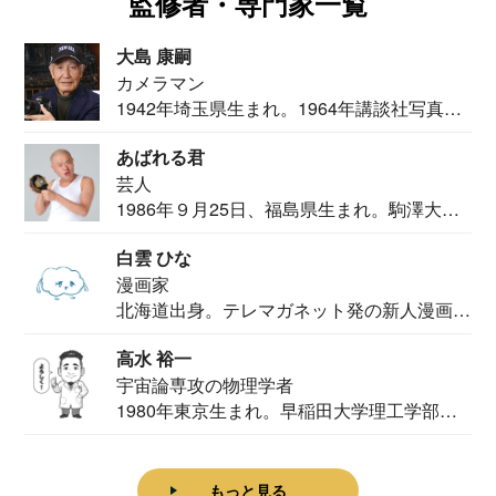
監修者・専門家一覧
大島 康嗣
カメラマン
1942年埼玉県生まれ。1964年講談社写真部
カメ...
あばれる君
芸人
1986年９月25日、福島県生まれ。駒澤大学
法学部...
白雲 ひな
漫画家
北海道出身。テレマガネット発の新人漫画
家。2020...
高水 裕一
宇宙論専攻の物理学者
1980年東京生まれ。早稲田大学理工学部物
理学科卒...
もっと見る