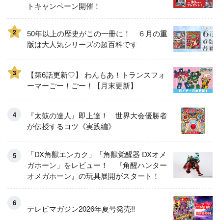
トキャンペーン開催！
2
50年以上の歴史がこの一冊に！ ６月の重
版は大人気シリーズの超百科です
3
【第6話更新♡】 わんもあ！トランスフォ
ーマーごー！ごー！【月末更新】
『太鼓の達人』即上達！ 世界大会優勝者
が伝授するコツ《実践編》
「DX角獣エンカク」「角獣覚醒器 DXオメ
ガホーン」をレビュー！ 『角醒ハンター
オメガホーン』の玩具展開がスタート！
テレビマガジン2026年夏号発売!!