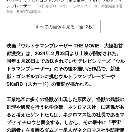
パワーアップしたゴンギルガン（第２形態）と戦うウルトラマ
ンブレーザー
©円谷プロ ©ウルトラマンブレーザー特別編製作委
員会 PHOTO/講談社
すべての画像を見る（全13枚）
映画『ウルトラマンブレーザー THE MOVIE 大怪獣首
都激突』は、2024年２月23日より上映が開始された。
同年１月20日まで放送されていたテレビシリーズ『ウル
トラマンブレーザー』のその後を描いた作品で、新怪
獣・ゴンギルガンに挑むウルトラマンブレーザーや
SKaRD（スカード）の奮闘が描かれる。
工業地帯に多くの怪獣が出現した原因が、怪獣の残骸の
処理や研究を行う化学企業「ネクロマス社」に関係があ
ると考えたゲントたちは、ネクロマス社の社長であるマ
ブセ イチロウと面会する。しかし、その最中に「宇宙
の覇者」を名乗るダムノー星人がネクロマス社や防衛隊