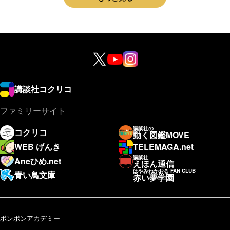
講談社コクリコ
ファミリーサイト
講談社の
コクリコ
動く図鑑MOVE
WEB げんき
TELEMAGA.net
講談社
Aneひめ.net
えほん通信
はやみねかおる FAN CLUB
青い鳥文庫
赤い夢学園
ボンボンアカデミー