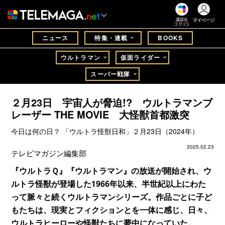
マイページ
講談社
コクリコ
ニュース
特集・連載
BOOKS
ウルトラマン
仮面ライダー
スーパー戦隊
２月23日 宇宙人が脅迫!? ウルトラマンブ
レーザー THE MOVIE 大怪獣首都激突
今日は何の日？ 「ウルトラ怪獣日和」２月23日（2024年）
2025.02.23
テレビマガジン編集部
『ウルトラＱ』『ウルトラマン』の放送が開始され、ウ
ルトラ怪獣が登場した1966年以来、半世紀以上にわた
って脈々と続くウルトラマンシリーズ。作品ごとに子ど
もたちは、現実とフィクションとを一体に感じ、日々、
ウルトラヒーローや怪獣たちに夢中になっていた。