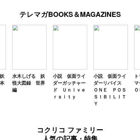
テレマガBOOKS＆MAGAZINES
妖
水木しげる 妖
小説 仮面ライ
小説 仮面ライ
ト
本
怪大図録 世界
ダーガッチャー
ダーリバイス
マ
編
ド Ｕｎｉｖｅ
ＯＮＥ ＰＯＳ
Ｏ
ｒｓｉｔｙ
ＳＩＢＩＬＩＴ
Ｙ
コクリコ ファミリー
人気の記事・特集