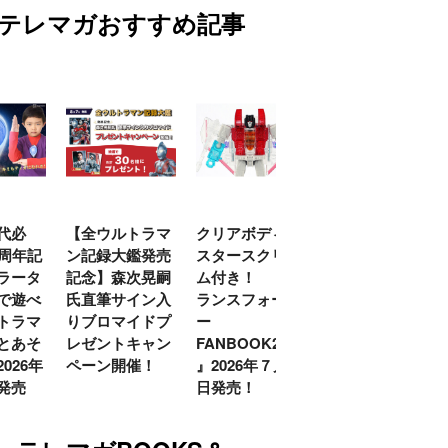
テレマガおすすめ記事
代必
【全ウルトラマ
クリアボディの
【特別編】トラ
0周年記
ン記録大鑑発売
スタースクリー
ンスフォーマー
ラータ
記念】森次晃嗣
ム付き！ 『ト
ごー！ごー！
で遊べ
氏直筆サイン入
ランスフォーマ
【月イチ更新】
トラマ
りブロマイドプ
ー
とあそ
レゼントキャン
FANBOOK2026
026年
ペーン開催！
』2026年７月31
発売
日発売！