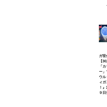
るマーキンド星人の
目的は？
ウルトラマンシ
仮面ライダー誕
テレビマガジン
ティガ世
リーズ60周年記
生55周年記
2026年夏号発
見！【3
念！ ウルトラ
念！ 仮面ライ
売!!
念】「カ
セブン＝モロボ
ダー１号＝本郷
イマー」
シ・ダンを演じ
猛を演じた藤岡
る『ウル
た森次晃嗣氏特
弘、氏特別イン
ンティガ
別インタビュー
タビュー
ぼう！』2
７月９日