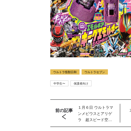
ウルトラ怪獣日和
ウルトラセブン
中学生〜
保護者向け
１月６日 ウルトラマ
前の記事
ンメビウスとアリゲ
ラ 超スピード空中
戦！