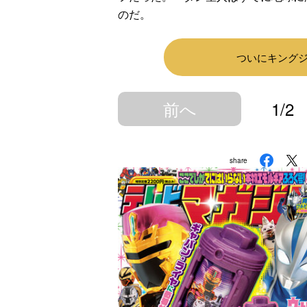
のだ。
ついにキング
前へ
1/2
share