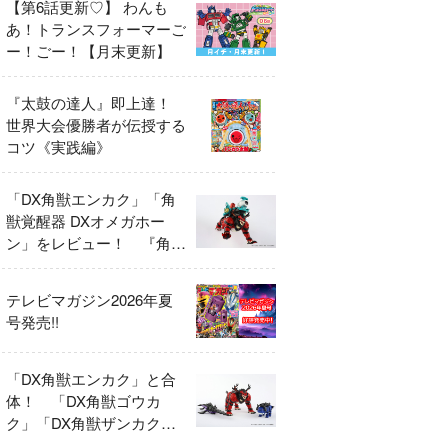
【第6話更新♡】 わんも
あ！トランスフォーマーご
ー！ごー！【月末更新】
『太鼓の達人』即上達！
世界大会優勝者が伝授する
コツ《実践編》
「DX角獣エンカク」「角
獣覚醒器 DXオメガホー
ン」をレビュー！ 『角醒
ハンター オメガホーン』
の玩具展開がスタート！
テレビマガジン2026年夏
号発売!!
「DX角獣エンカク」と合
体！ 「DX角獣ゴウカ
ク」「DX角獣ザンカク」
をレビュー！