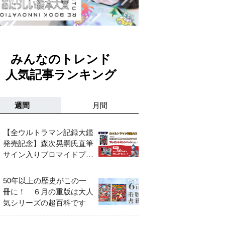
みんなのトレンド
人気記事ランキング
週間
月間
【全ウルトラマン記録大鑑
発売記念】森次晃嗣氏直筆
サイン入りブロマイドプレ
ゼントキャンペーン開催！
50年以上の歴史がこの一
冊に！ ６月の重版は大人
気シリーズの超百科です