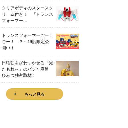
クリアボディのスタースク
リーム付き！ 『トランス
フォーマー
FANBOOK2026』2026年
７月31日発売！
トランスフォーマーごー！
ごー！ ３～19話限定公
開中！
日曜朝をざわつかせる「光
たもれ～」のパジャ麻呂
ひみつ独占取材！
もっと見る