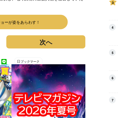
3
ジョーが姿をあらわす！
4
次へ
5
ブックマーク
6
7