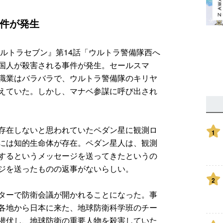
件が発生
ウルトラセブン』第14話「ウルトラ警備隊西へ
国人が殺害される事件が発生。セールスマ
職業はバラバラで、ウルトラ警備隊のキリヤ
えていた。しかし、マナベ参謀に呼び出され
存在しないと思われていたペダン星に観測ロ
1
には知的生命体が存在。ペダン星人は、観測
するというメッセージを送ってきたというの
ジを送ったものの返事がないらしい。
2
ターで防衛会議が開かれることになった。事
各地から日本に来た、地球防衛科学班のチー
潜伏し、地球防衛の重要人物を殺害していた