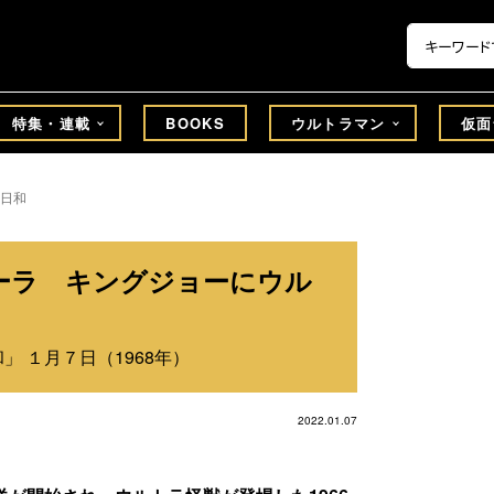
特集・連載
BOOKS
ウルトラマン
仮面
日和
ーラ キングジョーにウル
」 １月７日（1968年）
2022.01.07