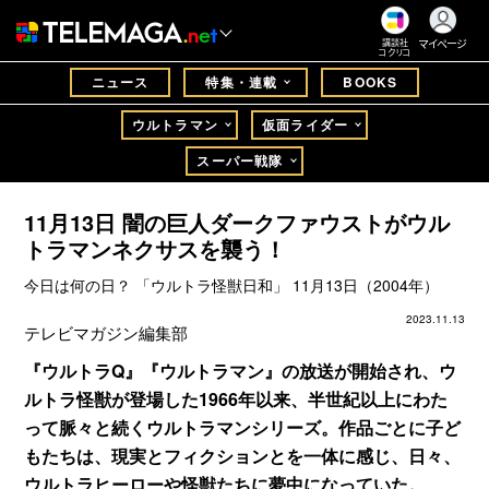
マイページ
講談社
コクリコ
ニュース
特集・連載
BOOKS
ウルトラマン
仮面ライダー
スーパー戦隊
11月13日 闇の巨人ダークファウストがウル
トラマンネクサスを襲う！
今日は何の日？ 「ウルトラ怪獣日和」 11月13日（2004年）
2023.11.13
テレビマガジン編集部
『ウルトラQ』『ウルトラマン』の放送が開始され、ウ
ルトラ怪獣が登場した1966年以来、半世紀以上にわた
って脈々と続くウルトラマンシリーズ。作品ごとに子ど
もたちは、現実とフィクションとを一体に感じ、日々、
ウルトラヒーローや怪獣たちに夢中になっていた。