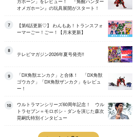
ガホーン」をレビュー！ 『角醒ハンター
オメガホーン』の玩具展開がスタート！
【第6話更新♡】 わんもあ！トランスフォ
ーマーごー！ごー！【月末更新】
テレビマガジン2026年夏号発売!!
「DX角獣エンカク」と合体！ 「DX角獣
ゴウカク」「DX角獣ザンカク」をレビュ
ー！
ウルトラマンシリーズ60周年記念！ ウル
トラセブン＝モロボシ・ダンを演じた森次
晃嗣氏特別インタビュー