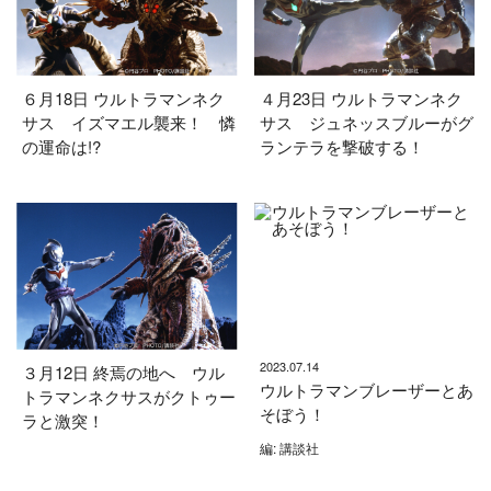
６月18日 ウルトラマンネク
４月23日 ウルトラマンネク
サス イズマエル襲来！ 憐
サス ジュネッスブルーがグ
の運命は!?
ランテラを撃破する！
2023.07.14
３月12日 終焉の地へ ウル
ウルトラマンブレーザーとあ
トラマンネクサスがクトゥー
そぼう！
ラと激突！
編: 講談社