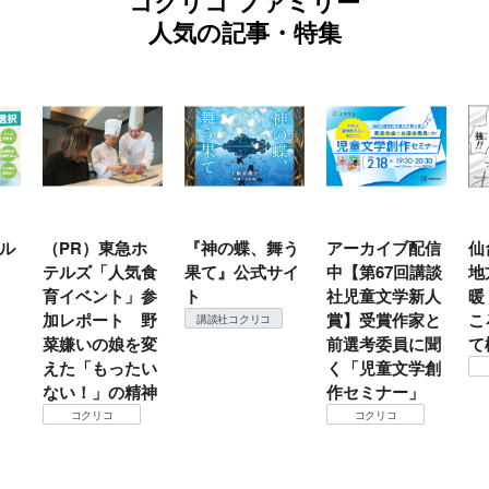
コクリコ ファミリー
人気の記事・特集
ル
（PR）東急ホ
『神の蝶、舞う
アーカイブ配信
仙
テルズ「人気食
果て』公式サイ
中【第67回講談
地
育イベント」参
ト
社児童文学新人
暖
加レポート 野
賞】受賞作家と
こ
講談社コクリコ
菜嫌いの娘を変
前選考委員に聞
て
えた「もったい
く「児童文学創
ない！」の精神
作セミナー」
コクリコ
コクリコ