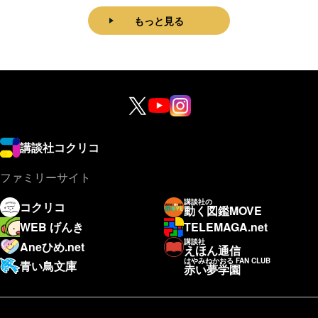
もっと見る
講談社コクリコ
ファミリーサイト
講談社の
コクリコ
動く図鑑MOVE
WEB げんき
TELEMAGA.net
講談社
Aneひめ.net
えほん通信
はやみねかおる FAN CLUB
青い鳥文庫
赤い夢学園