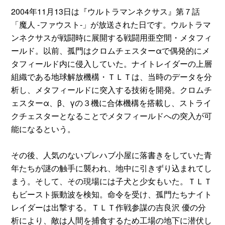
2004年11月13日は『ウルトラマンネクサス』第７話
「魔人 -ファウスト-」が放送された日です。ウルトラマ
ンネクサスが戦闘時に展開する戦闘用亜空間・メタフィ
ールド。以前、孤門はクロムチェスターαで偶発的にメ
タフィールド内に侵入していた。ナイトレイダーの上層
組織である地球解放機構・ＴＬＴは、当時のデータを分
析し、メタフィールドに突入する技術を開発。クロムチ
ェスターα、β、γの３機に合体機構を搭載し、ストライ
クチェスターとなることでメタフィールドへの突入が可
能になるという。
その後、人気のないプレハブ小屋に落書きをしていた青
年たちが謎の触手に襲われ、地中に引きずり込まれてし
まう。そして、その現場には子犬と少女もいた。ＴＬＴ
もビースト振動波を検知。命令を受け、孤門たちナイト
レイダーは出撃する。ＴＬＴ作戦参謀の吉良沢 優の分
析により、敵は人間を捕食するため工場の地下に潜伏し