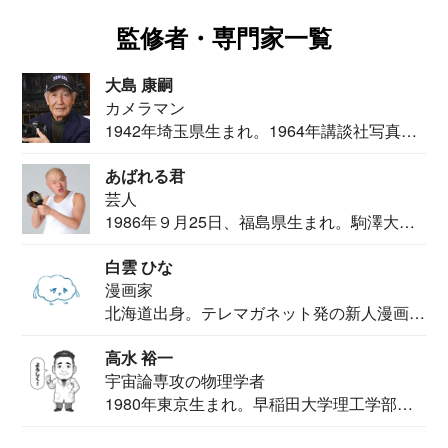
監修者・専門家一覧
大島 康嗣
カメラマン
1942年埼玉県生まれ。1964年講談社写真部
カメ...
あばれる君
芸人
1986年９月25日、福島県生まれ。駒澤大学
法学部...
白雲 ひな
漫画家
北海道出身。テレマガネット発の新人漫画
家。2020...
高水 裕一
宇宙論専攻の物理学者
1980年東京生まれ。早稲田大学理工学部物
理学科卒...