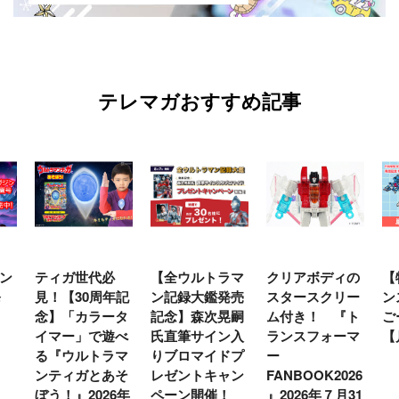
テレマガおすすめ記事
ン
ティガ世代必
【全ウルトラマ
クリアボディの
【
発
見！【30周年記
ン記録大鑑発売
スタースクリー
ン
念】「カラータ
記念】森次晃嗣
ム付き！ 『ト
ご
イマー」で遊べ
氏直筆サイン入
ランスフォーマ
【
る『ウルトラマ
りブロマイドプ
ー
ンティガとあそ
レゼントキャン
FANBOOK2026
ぼう！』2026年
ペーン開催！
』2026年７月31