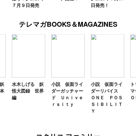
７月９日発売
日発売！
テレマガBOOKS＆MAGAZINES
妖
水木しげる 妖
小説 仮面ライ
小説 仮面ライ
ト
本
怪大図録 世界
ダーガッチャー
ダーリバイス
マ
編
ド Ｕｎｉｖｅ
ＯＮＥ ＰＯＳ
Ｏ
ｒｓｉｔｙ
ＳＩＢＩＬＩＴ
Ｙ