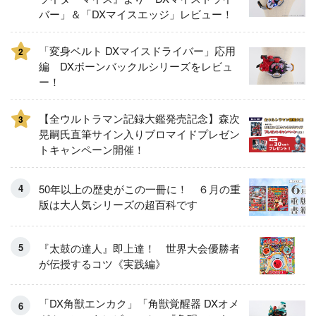
バー」＆「DXマイスエッジ」レビュー！
「変身ベルト DXマイスドライバー」応用
2
編 DXボーンバックルシリーズをレビュ
ー！
【全ウルトラマン記録大鑑発売記念】森次
3
晃嗣氏直筆サイン入りブロマイドプレゼン
トキャンペーン開催！
50年以上の歴史がこの一冊に！ ６月の重
版は大人気シリーズの超百科です
『太鼓の達人』即上達！ 世界大会優勝者
が伝授するコツ《実践編》
「DX角獣エンカク」「角獣覚醒器 DXオメ