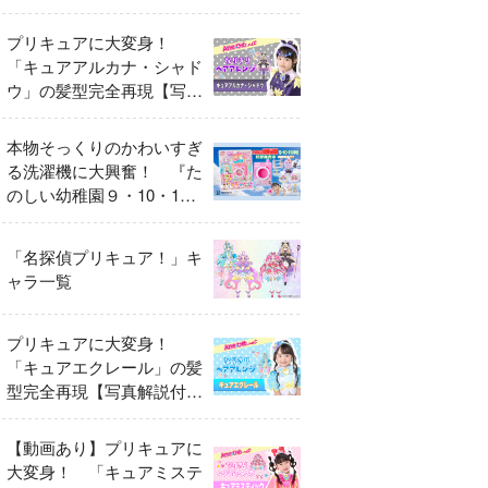
異変
プリキュアに大変身！
「キュアアルカナ・シャド
ウ」の髪型完全再現【写真
解説付き】
本物そっくりのかわいすぎ
る洗濯機に大興奮！ 『た
のしい幼稚園９・10・11
月号』だけのオリジナル付
録「プリキュア くるくる
「名探偵プリキュア！」キ
せんたくき」
ャラ一覧
プリキュアに大変身！
「キュアエクレール」の髪
型完全再現【写真解説付
き】
【動画あり】プリキュアに
大変身！ 「キュアミステ