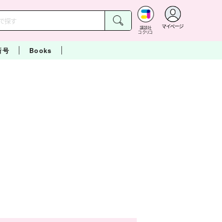
マイページ
講談社
コクリコ
新号
Books