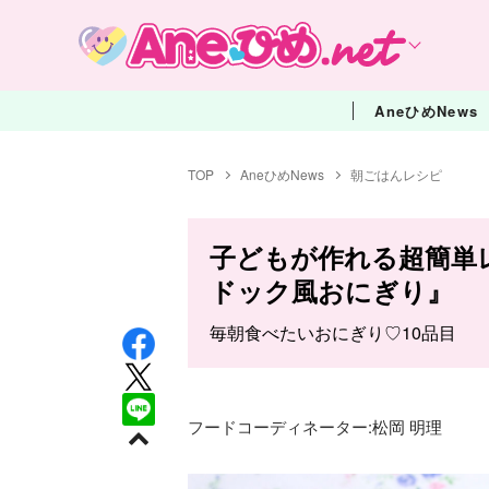
AneひめNews
TOP
AneひめNews
朝ごはんレシピ
子どもが作れる超簡単
ドック風おにぎり』
毎朝食べたいおにぎり♡10品目
フードコーディネーター:
松岡 明理