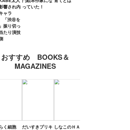
KABE太人
門絵本作家にな
育てとは
親・鷲尾天が男
したひ
影響され内
っていた！
女問わず伝えた
ラマ
キャラ
いこと
所』
? 「渋谷を
「お
」振り切っ
い」
当たり演技
側
おすすめ BOOKS＆
MAGAZINES
たらく細胞
だいすきプリキ
しなこのＨＡＰ
エスターバニー
ＴＯ