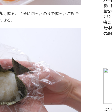
パー
役に
気な
丸く握る。半分に切ったのりで握ったご飯全
に!
ませる。
疾走
た体
の裏
は