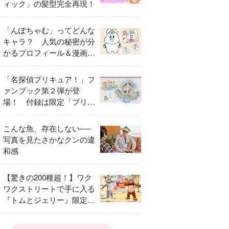
ィック」の髪型完全再現！
「んぽちゃむ」ってどんな
キャラ？ 人気の秘密が分
かるプロフィール＆漫画ま
とめ
「名探偵プリキュア！」フ
ァンブック第２弾が登
場！ 付録は限定「プリキ
ュアマコトジュエル キュ
アアルカナ・シャドウ ア
こんな魚、存在しない──
イスver.」 キュアエクレ
写真を見たさかなクンの違
ールを大特集！
和感
【驚きの200種超！】ワク
ワクストリートで手に入る
『トムとジェリー』限定グ
ッズ特集