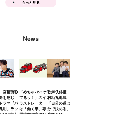
もっと見る
News
・宮世琉弥
「めちゃ×2イケ
歌舞伎俳優 中
「プリキュアは
俳優
命を感じ
てるッ！」のイ
村勘九郎流
20年前からジェ
汰「
ドラマ『パ
ラストレーター
「自分の道は自
ンダーを意識し
える
孔明』ラッ
は「働く車」専
分で決める」子
ていた」生みの
弟み