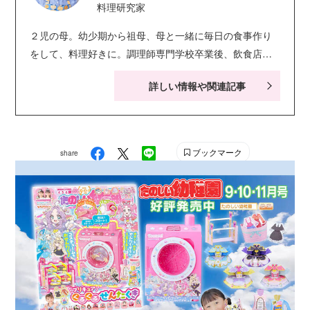
料理研究家
２児の母。幼少期から祖母、母と一緒に毎日の食事作り
をして、料理好きに。調理師専門学校卒業後、飲食店で
務めたのち、フードコーディネーターとして雑誌等でレ
詳しい情報や関連記事
シピを提供。 自宅では日々の食卓を明るく彩る料理教
室、子ども向けの簡単で楽しく作れるおかず&スイーツの
料理教室を行う。
ブックマーク
share