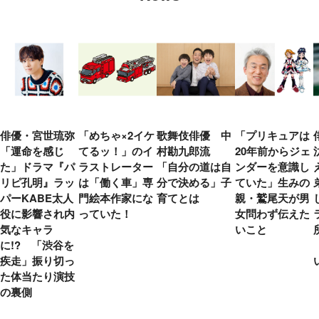
俳優・宮世琉弥
「めちゃ×2イケ
歌舞伎俳優 中
「プリキュアは
「運命を感じ
てるッ！」のイ
村勘九郎流
20年前からジェ
た」ドラマ『パ
ラストレーター
「自分の道は自
ンダーを意識し
リピ孔明』ラッ
は「働く車」専
分で決める」子
ていた」生みの
パーKABE太人
門絵本作家にな
育てとは
親・鷲尾天が男
役に影響され内
っていた！
女問わず伝えた
気なキャラ
いこと
に!? 「渋谷を
疾走」振り切っ
た体当たり演技
の裏側