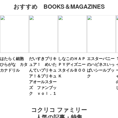
おすすめ BOOKS＆MAGAZINES
はたらく細胞
だいすきプリキ
しなこのＨＡＰ
エスターバニー
ひらがな カタ
ュア！ めいた
ＰＹディズニー
のハピネスいっ
カナドリル
んていプリキュ
スタイルＢＯＯ
ぱいシールブッ
ア！＆プリキュ
Ｋ
ク
アオールスター
ズ ファンブッ
ク ｖｏｌ．１
コクリコ ファミリー
人気の記事・特集