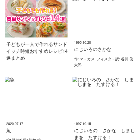
1995.10.20
子どもが一人で作れるサンド
にじいろのさかな
イッチ時短おすすめレシピ14
選まとめ
作: マ－カス･フィスタ－訳: 谷川 俊
太郎
2020.07.17
1997.10.15
魚
にじいろの さかな しまし
まを たすける！
編: 講談社監: 福井 篤