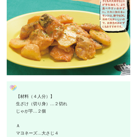
【材料（４人分）】
生ざけ（切り身）…２切れ
じゃが芋…２個
Ａ
マヨネーズ…大さじ４