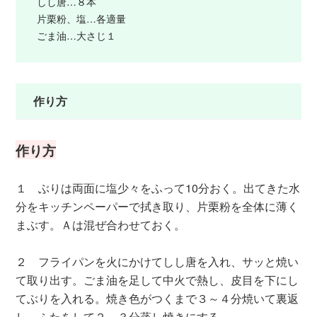
しし唐…８本
片栗粉、塩…各適量
ごま油…大さじ１
作り方
作り方
１ ぶりは両面に塩少々をふって10分おく。出てきた水
分をキッチンペーパーで拭き取り、片栗粉を全体に薄く
まぶす。Ａは混ぜ合わせておく。
２ フライパンを火にかけてしし唐を入れ、サッと焼い
て取り出す。ごま油を足して中火で熱し、皮目を下にし
てぶりを入れる。焼き色がつくまで３～４分焼いて裏返
し、ふたをして２～３分蒸し焼きにする。