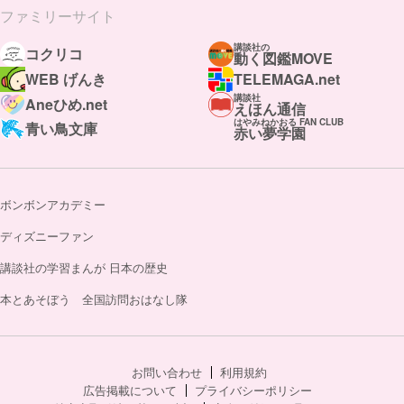
ファミリーサイト
講談社の
コクリコ
動く図鑑MOVE
WEB げんき
TELEMAGA.net
講談社
Aneひめ.net
えほん通信
はやみねかおる FAN CLUB
青い鳥文庫
赤い夢学園
ボンボンアカデミー
ディズニーファン
講談社の学習まんが 日本の歴史
本とあそぼう 全国訪問おはなし隊
お問い合わせ
利用規約
広告掲載について
プライバシーポリシー