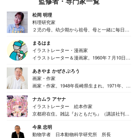
監修者・専門家一覧
松岡 明理
料理研究家
２児の母。幼少期から祖母、母と一緒に毎日の
食事作り...
まるはま
イラストレーター・漫画家
イラストレーター＆漫画家。1960年７月10日生
ま...
あきやま かぜさぶろう
画家・作家
画家・作家。1948年長崎県生まれ。1971年、
二...
ナカムラ アヤナ
イラストレーター 絵本作家
京都府在住。雑誌『おともだち』（講談社刊）
で『おし...
今泉 忠明
動物学者 日本動物科学研究所 所長