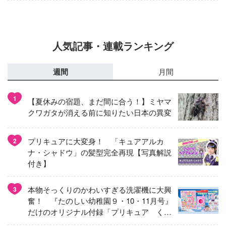
人気記事・連載ランキング
週間
月間
1
【夏休みの宿題、まだ間に合う！】ミヤマ
クワガタが消える前に知りたい日本の異変
プリキュアに大変身！ 「キュアアルカ
2
ナ・シャドウ」の髪型完全再現【写真解説
付き】
本物そっくりのかわいすぎる洗濯機に大興
3
奮！ 『たのしい幼稚園９・10・11月号』
だけのオリジナル付録「プリキュア くる
くるせんたくき」