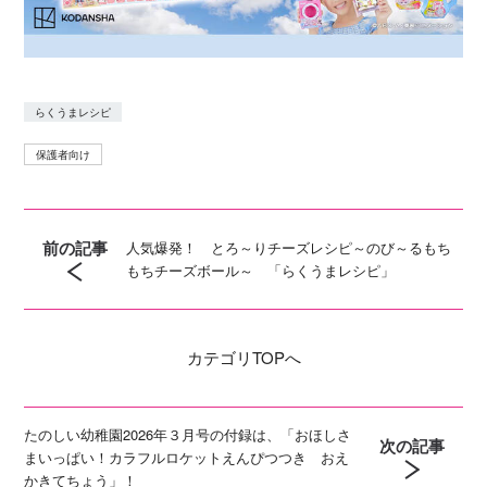
らくうまレシピ
保護者向け
前の記事
人気爆発！ とろ～りチーズレシピ～のび～るもち
もちチーズボール～ 「らくうまレシピ」
カテゴリ
TOPへ
たのしい幼稚園2026年３月号の付録は、「おほしさ
次の記事
まいっぱい！カラフルロケットえんぴつつき おえ
かきてちょう」！