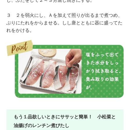
３ ２を弱火にし、Ａを加えて照りが出るまで煮つめ、
ぶりにたれをからませる。しし唐とともに器に盛ってた
れをかける。
もう１品欲しいときにササッと簡単！ 小松菜と
油揚げのレンチン煮びたし