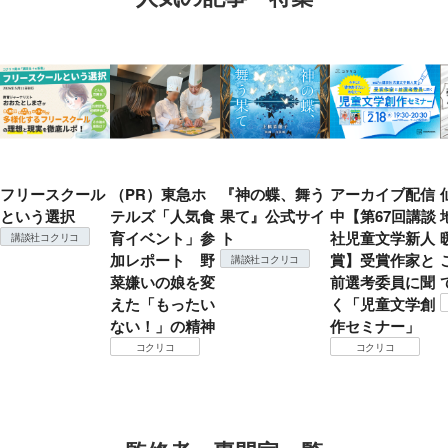
フリースクール
（PR）東急ホ
『神の蝶、舞う
アーカイブ配信
という選択
テルズ「人気食
果て』公式サイ
中【第67回講談
育イベント」参
ト
社児童文学新人
講談社コクリコ
加レポート 野
賞】受賞作家と
講談社コクリコ
菜嫌いの娘を変
前選考委員に聞
えた「もったい
く「児童文学創
ない！」の精神
作セミナー」
コクリコ
コクリコ