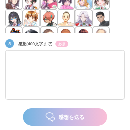
5
感想(400文字まで)
必須
感想を送る