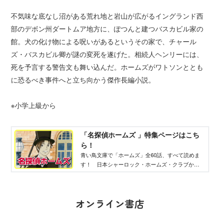
不気味な底なし沼がある荒れ地と岩山が広がるイングランド西
部のデボン州ダートムア地方に、ぽつんと建つバスカビル家の
館。犬の化け物による呪いがあるというその家で、チャール
ズ・バスカビル卿が謎の変死を遂げた。相続人ヘンリーには、
死を予言する警告文も舞い込んだ。ホームズがワトソンととも
に恐るべき事件へと立ち向かう傑作長編小説。
※小学上級から
「名探偵ホームズ 」特集ページはこち
ら！
青い鳥文庫で「ホームズ」全60話、すべて読めま
す！ 日本シャーロック・ホームズ・クラブから
表彰された本格派。「名探偵ホームズ」（コナ
ン・ドイル／作、日暮まさみち／訳、青山浩行／
絵）の紹介ページです。
オンライン書店