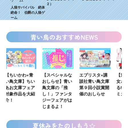
２）
人狼サバイバル 絶体
絶命！ 伯爵の人狼ゲ
ーム
青い鳥のおすすめNEWS
青
【スペシャルな
エブリスタ×講
【速報】『黒魔
K
い
おしらせ】青い
談社青い鳥文庫
女さんが通
い
ア
鳥文庫の「推
第９回小説賞開
る‼』ついにコ
定
紹
し！」ファンタ
催のおしらせ
ミカライズ！
の
ジーフェアがは
じまるよ！
夏休みをたのしもう☆