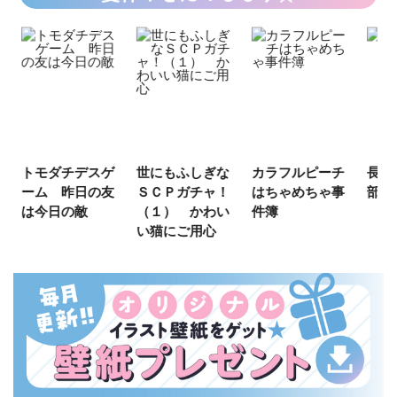
ゲ
世にもふしぎな
カラフルピーチ
長浜高校水族館
悪
友
ＳＣＰガチャ！
はちゃめちゃ事
部！
め
（１） かわい
件簿
（
い猫にご用心