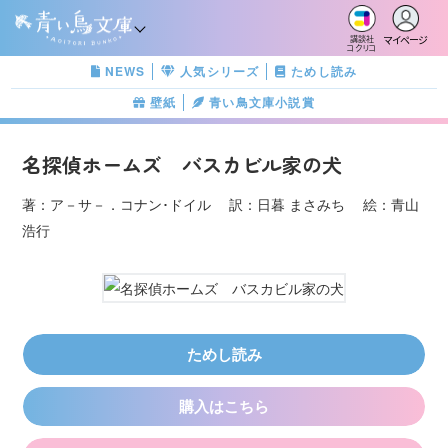
マイページ
講談社
コクリコ
NEWS
人気シリーズ
ためし読み
壁紙
青い鳥文庫小説賞
名探偵ホームズ バスカビル家の犬
著：ア－サ－．コナン･ドイル 訳：日暮 まさみち 絵：青山
浩行
ためし読み
購入はこちら