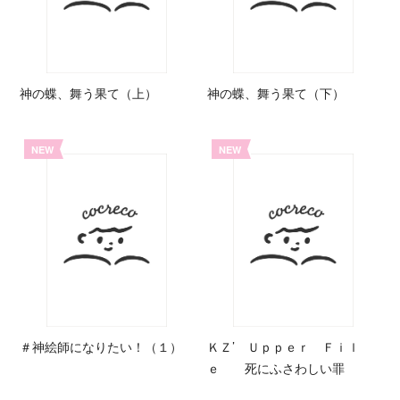
神の蝶、舞う果て（上）
神の蝶、舞う果て（下）
NEW
NEW
＃神絵師になりたい！（１）
ＫＺ’ Ｕｐｐｅｒ Ｆｉｌ
ｅ 死にふさわしい罪