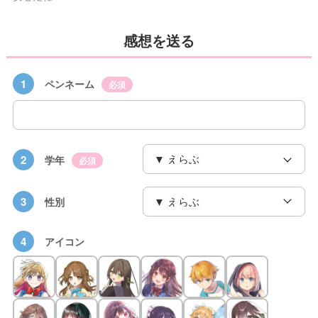
感想を送る
1
ペンネーム
必須
2
学年
必須
3
性別
4
アイコン