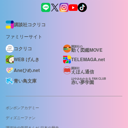
講談社コクリコ
ファミリーサイト
講談社の
コクリコ
動く図鑑MOVE
WEB げんき
TELEMAGA.net
講談社
Aneひめ.net
えほん通信
はやみねかおる FAN CLUB
青い鳥文庫
赤い夢学園
ボンボンアカデミー
ディズニーファン
講談社の学習まんが 日本の歴史