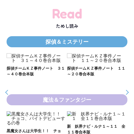
Read
ためし読み
探偵＆ミステリー
２１
探偵チームＫＺ事件ノート ３１
探偵チームＫＺ事件ノート １１
Ｋ
～４０巻合本版
～２０巻合本版
数
魔法＆ファンタジー
妖
全
新 妖界ナビ・ルナ１～１１ 全
黒魔女さんは大学生！！ チョ
１１巻合本版