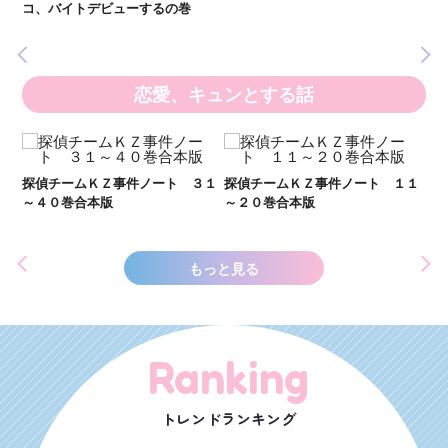
いま
コ、バイトデビューするの巻
の異
恋愛、キュンとする話
い
し
２１
探偵チームＫＺ事件ノート ３１
探偵チームＫＺ事件ノート １１
世
～４０巻合本版
～２０巻合本版
もっと見る
Ranking
トレンドランキング