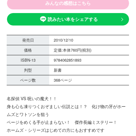
みんなの感想はこちら
読みたい本をシェアする
発売日
2010/12/10
価格
定価:本体760円(税別)
ISBN-13
9784062851893
判型
新書
ページ数
368ページ
名探偵 VS 呪いの魔犬！！
身も心も凍りつくおぞましい伝説とは！？ 化け物の牙がホー
ムズとワトソンを狙う
ページをめくる手が止まらない！ 傑作長編ミステリー！
ホームズ・シリーズはじめての方にもおすすめです