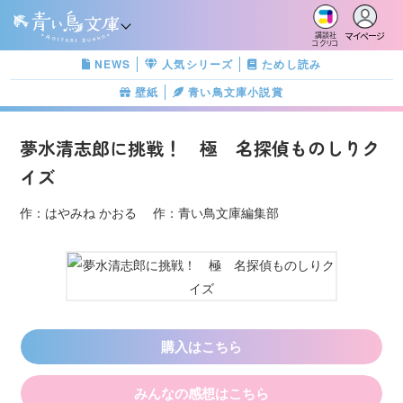
マイページ
講談社
コクリコ
NEWS
人気シリーズ
ためし読み
壁紙
青い鳥文庫小説賞
夢水清志郎に挑戦！ 極 名探偵ものしりク
イズ
作：はやみね かおる 作：青い鳥文庫編集部
購入はこちら
みんなの感想はこちら