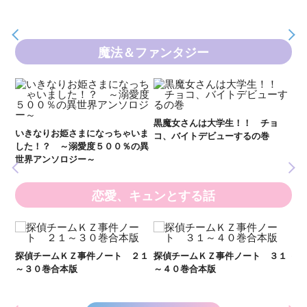
魔法＆ファンタジー
妖
全
新 妖界ナビ・ルナ１～１１ 全
黒魔女さんは大学生！！ チョ
１１巻合本版
いま
コ、バイトデビューするの巻
の異
恋愛、キュンとする話
い
し
２１
探偵チームＫＺ事件ノート ３１
探偵チームＫＺ事件ノート １１
世
～４０巻合本版
～２０巻合本版