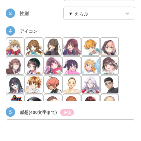
3
性別
4
アイコン
5
感想(400文字まで)
必須