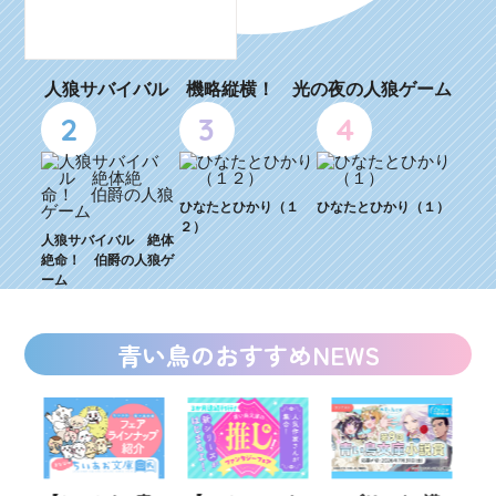
人狼サバイバル 機略縦横！ 光の夜の人狼ゲーム
2
3
4
ひなたとひかり（１
ひなたとひかり（１）
２）
人狼サバイバル 絶体
絶命！ 伯爵の人狼ゲ
ーム
青い鳥のおすすめNEWS