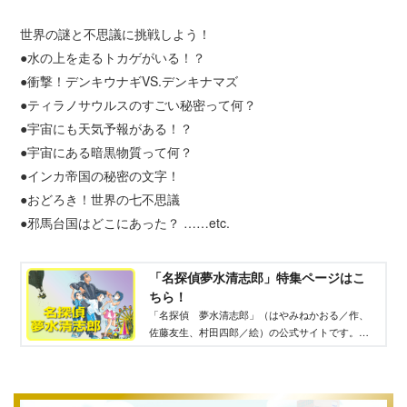
世界の謎と不思議に挑戦しよう！
●水の上を走るトカゲがいる！？
●衝撃！デンキウナギVS.デンキナマズ
●ティラノサウルスのすごい秘密って何？
●宇宙にも天気予報がある！？
●宇宙にある暗黒物質って何？
●インカ帝国の秘密の文字！
●おどろき！世界の七不思議
●邪馬台国はどこにあった？ ……etc.
「名探偵夢水清志郎」特集ページはこ
ちら！
「名探偵 夢水清志郎」（はやみねかおる／作、
佐藤友生、村田四郎／絵）の公式サイトです。食
いしん坊で記憶力ゼロの「迷」探偵！ 「名探
偵 夢水清志郎」が招く赤い夢へようこそ！