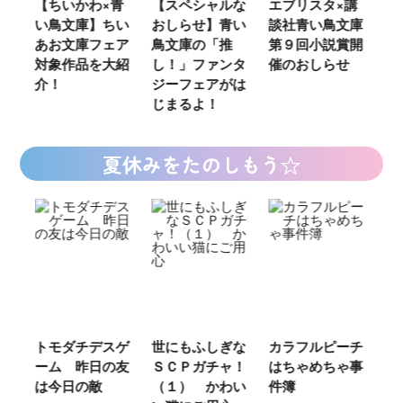
ウ
【ちいかわ×青
【スペシャルな
エブリスタ×講
【
い鳥文庫】ちい
おしらせ】青い
談社青い鳥文庫
女
あお文庫フェア
鳥文庫の「推
第９回小説賞開
る
対象作品を大紹
し！」ファンタ
催のおしらせ
ミ
介！
ジーフェアがは
じまるよ！
夏休みをたのしもう☆
ご
トモダチデスゲ
世にもふしぎな
カラフルピーチ
長
ーム 昨日の友
ＳＣＰガチャ！
はちゃめちゃ事
部
は今日の敵
（１） かわい
件簿