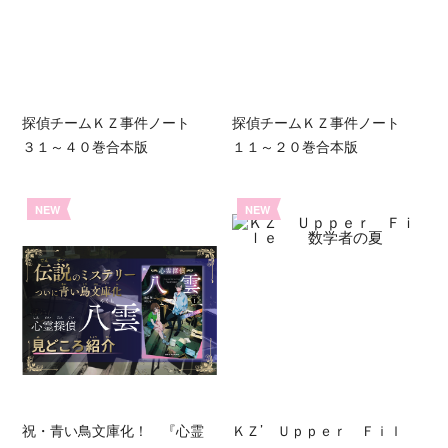
探偵チームＫＺ事件ノート
探偵チームＫＺ事件ノート
３１～４０巻合本版
１１～２０巻合本版
NEW
NEW
祝・青い鳥文庫化！ 『心霊
ＫＺ’ Ｕｐｐｅｒ Ｆｉｌ