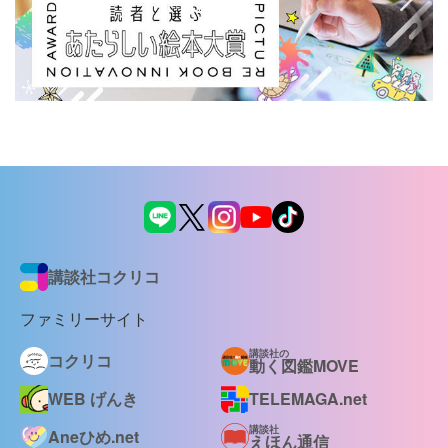
講談社コクリコ
ファミリーサイト
講談社の
コクリコ
動く図鑑MOVE
WEB げんき
TELEMAGA.net
講談社
Aneひめ.net
えほん通信