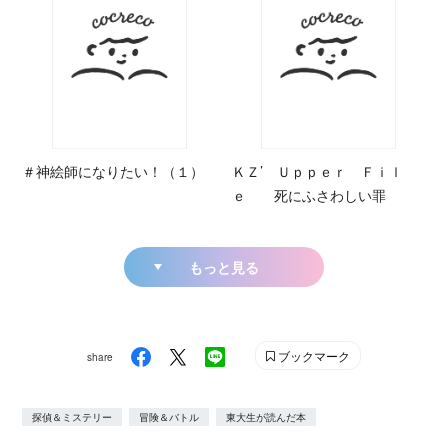
＃神絵師になりたい！（１）
ＫＺ’ Ｕｐｐｅｒ Ｆｉｌ
ｅ 死にふさわしい罪
もっと見る
ブックマーク
share
探偵＆ミステリー
冒険＆バトル
東大生が読んだ本