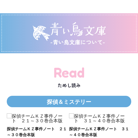
-青い鳥文庫について-
Read
ためし読み
探偵＆ミステリー
２１
探偵チームＫＺ事件ノート ３１
探偵チームＫＺ事件ノート １１
Ｋ
～４０巻合本版
～２０巻合本版
数