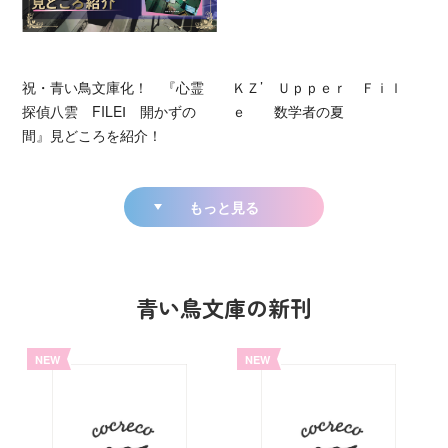
祝・青い鳥文庫化！ 『心霊
ＫＺ’ Ｕｐｐｅｒ Ｆｉｌ
探偵八雲 FILEⅠ 開かずの
ｅ 数学者の夏
間』見どころを紹介！
もっと見る
青い鳥文庫の新刊
NEW
NEW