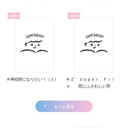
NEW
NEW
＃神絵師になりたい！（１）
ＫＺ’ Ｕｐｐｅｒ Ｆｉｌ
ｅ 死にふさわしい罪
もっと見る