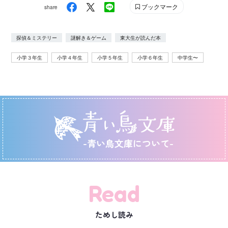
ブックマーク
share
探偵＆ミステリー
謎解き＆ゲーム
東大生が読んだ本
小学３年生
小学４年生
小学５年生
小学６年生
中学生〜
-青い鳥文庫について-
Read
ためし読み