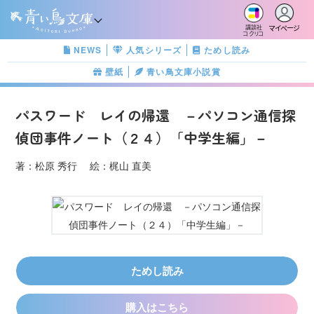
マイページ
講談社
コクリコ
NEWS
人気シリーズ
ためし読み
壁紙
青い鳥文庫小説賞
パスワード レイの帰還 －パソコン通信探
偵団事件ノート（２４）「中学生編」－
著：松原 秀行 絵：梶山 直美
ためし読み
購入はこちら