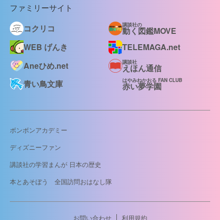
ファミリーサイト
講談社の
コクリコ
動く図鑑MOVE
WEB げんき
TELEMAGA.net
講談社
Aneひめ.net
えほん通信
はやみねかおる FAN CLUB
青い鳥文庫
赤い夢学園
ボンボンアカデミー
ディズニーファン
講談社の学習まんが 日本の歴史
本とあそぼう 全国訪問おはなし隊
お問い合わせ
利用規約