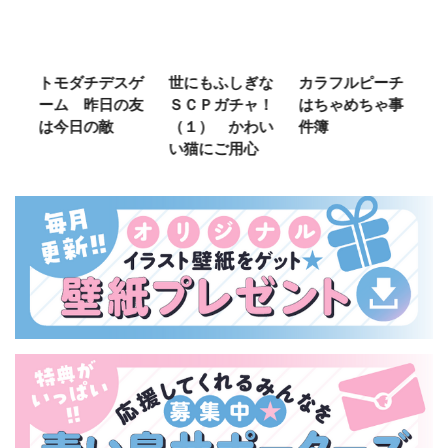
ご
トモダチデスゲ
世にもふしぎな
カラフルピーチ
長
ーム 昨日の友
ＳＣＰガチャ！
はちゃめちゃ事
部
は今日の敵
（１） かわい
件簿
い猫にご用心