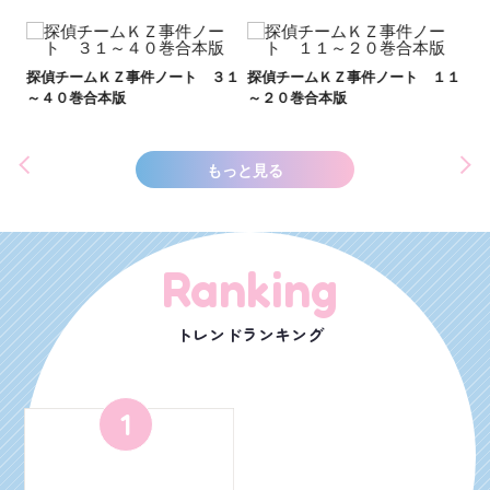
い
し
２１
探偵チームＫＺ事件ノート ３１
探偵チームＫＺ事件ノート １１
世
～４０巻合本版
～２０巻合本版
もっと見る
Ranking
トレンドランキング
1