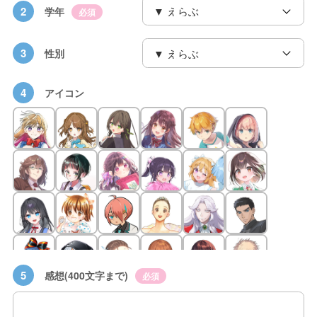
2
学年
必須
3
性別
4
アイコン
5
感想(400文字まで)
必須