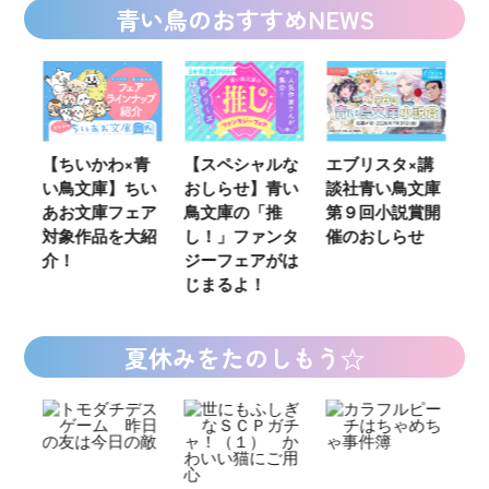
青い鳥のおすすめNEWS
ウ
【ちいかわ×青
【スペシャルな
エブリスタ×講
【
い鳥文庫】ちい
おしらせ】青い
談社青い鳥文庫
女
あお文庫フェア
鳥文庫の「推
第９回小説賞開
る
対象作品を大紹
し！」ファンタ
催のおしらせ
ミ
介！
ジーフェアがは
じまるよ！
夏休みをたのしもう☆