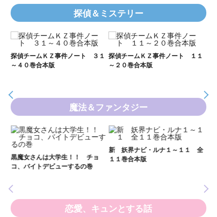
探偵＆ミステリー
２１
探偵チームＫＺ事件ノート ３１
探偵チームＫＺ事件ノート １１
Ｋ
～４０巻合本版
～２０巻合本版
数
魔法＆ファンタジー
妖
全
新 妖界ナビ・ルナ１～１１ 全
黒魔女さんは大学生！！ チョ
１１巻合本版
いま
コ、バイトデビューするの巻
の異
恋愛、キュンとする話