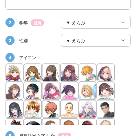
2
学年
必須
3
性別
4
アイコン
5
感想(400文字まで)