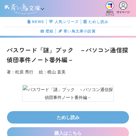
マイページ
講談社
コクリコ
NEWS
人気シリーズ
ためし読み
壁紙
青い鳥文庫小説賞
パスワード「謎」ブック －パソコン通信探
偵団事件ノート番外編－
著：松原 秀行 絵：梶山 直美
ためし読み
購入はこちら