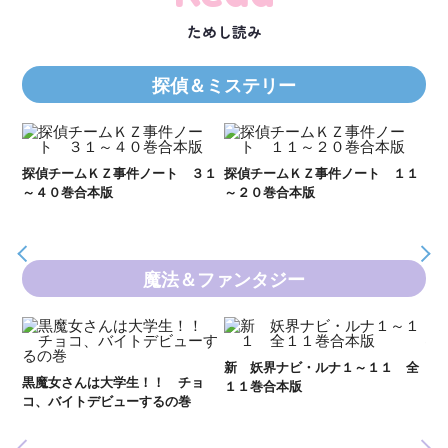
ためし読み
探偵＆ミステリー
２１
探偵チームＫＺ事件ノート ３１
探偵チームＫＺ事件ノート １１
Ｋ
～４０巻合本版
～２０巻合本版
数
魔法＆ファンタジー
妖
全
新 妖界ナビ・ルナ１～１１ 全
黒魔女さんは大学生！！ チョ
１１巻合本版
いま
コ、バイトデビューするの巻
の異