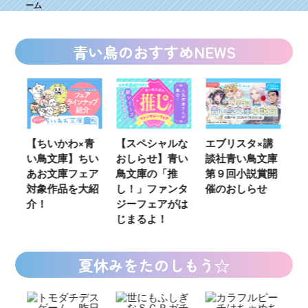
ーム
青い鳥のおすすめNEWS
ウ
【ちいかわ×青
【スペシャルな
エブリスタ×講
【
い鳥文庫】ちい
おしらせ】青い
談社青い鳥文庫
女
あお文庫フェア
鳥文庫の「推
第９回小説賞開
る
対象作品を大紹
し！」ファンタ
催のおしらせ
ミ
介！
ジーフェアがは
じまるよ！
夏休みをたのしもう☆