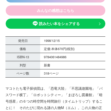
みんなの感想はこちら
読みたい本をシェアする
発売日
1998/12/15
価格
定価:本体670円(税別)
ISBN-13
9784061484986
判型
新書
ページ数
318ページ
マコトたち電子探偵団は、「恐竜大陸」「不思議遊園地」「パ
スワード横丁」「ロボットシティー」「まぼろし図書館」「暗
号惑星」の６つの時空間を時間旅行（タイムトリップ）するこ
とに！ そのたびに現れる謎の人物M（エム）。この人物の正