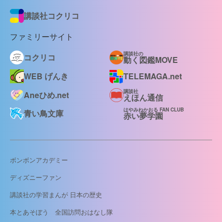
講談社コクリコ
ファミリーサイト
講談社の
コクリコ
動く図鑑MOVE
WEB げんき
TELEMAGA.net
講談社
Aneひめ.net
えほん通信
はやみねかおる FAN CLUB
青い鳥文庫
赤い夢学園
ボンボンアカデミー
ディズニーファン
講談社の学習まんが 日本の歴史
本とあそぼう 全国訪問おはなし隊