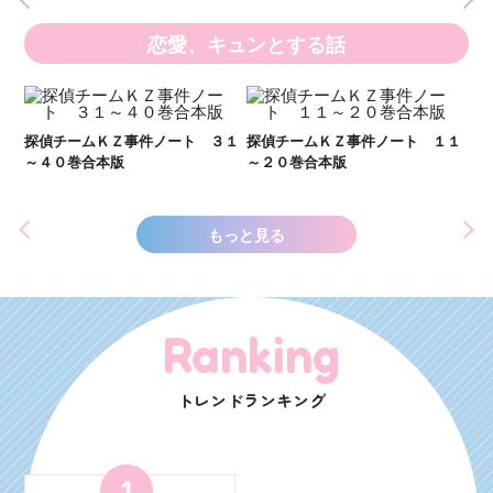
恋愛、キュンとする話
い
し
２１
探偵チームＫＺ事件ノート ３１
探偵チームＫＺ事件ノート １１
世
～４０巻合本版
～２０巻合本版
もっと見る
Ranking
トレンドランキング
1