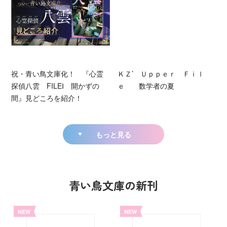
祝・青い鳥文庫化！ 『心霊
ＫＺ’ Ｕｐｐｅｒ Ｆｉｌ
探偵八雲 FILEⅠ 開かずの
ｅ 数学者の夏
間』見どころを紹介！
もっと見る
青い鳥文庫の新刊
NEW
NEW