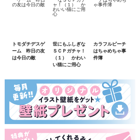
ご
トモダチデスゲ
世にもふしぎな
カラフルピーチ
長
ーム 昨日の友
ＳＣＰガチャ！
はちゃめちゃ事
部
は今日の敵
（１） かわい
件簿
い猫にご用心