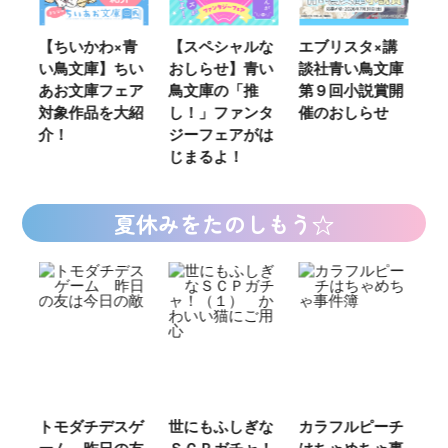
ウ
【ちいかわ×青
【スペシャルな
エブリスタ×講
【
い鳥文庫】ちい
おしらせ】青い
談社青い鳥文庫
女
あお文庫フェア
鳥文庫の「推
第９回小説賞開
る
対象作品を大紹
し！」ファンタ
催のおしらせ
ミ
介！
ジーフェアがは
じまるよ！
夏休みをたのしもう☆
ご
トモダチデスゲ
世にもふしぎな
カラフルピーチ
長
ーム 昨日の友
ＳＣＰガチャ！
はちゃめちゃ事
部