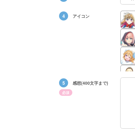
4
アイコン
族館
悪役なんて、ご
トモダチデスゲ
世にもふしぎな
5
感想(400文字まで)
めんです！
ーム 昨日の友
ＳＣＰガチャ！
（１）
は今日の敵
（１） かわい
必須
い猫にご用心