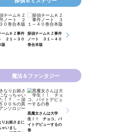
探偵＆ミステリー
探偵チームＫＺ事件
探偵チームＫＺ事件
ＫＺ’ Ｕｐｐｅｒ
ＫＺ’ Ｕ
ノート ３１～４０
ノート １１～２０
Ｆｉｌｅ 数学者
Ｆｉｌｅ 
巻合本版
巻合本版
の夏
開ける手
魔法＆ファンタジー
新 妖界ナビ・ルナ
黒魔女さんは大学
妖界ナビ・ルナ１～
妖界ナビ
１～１１ 全１１巻
生！！ チョコ、バ
９＋番外編 全１０
外編 猫
合本版
イトデビューするの
巻合本版
【電子オ
巻