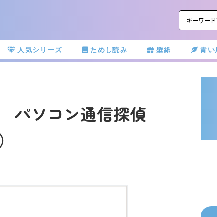
人気シリーズ
ためし読み
壁紙
青い
 パソコン通信探偵
）