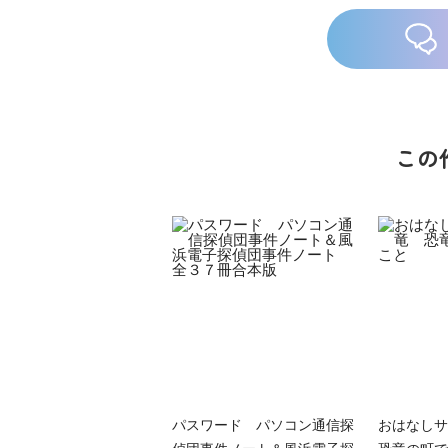
この
パスワード パソコン通信探
おはなし
偵団事件ノート＆風浜電子探
恐竜の町で