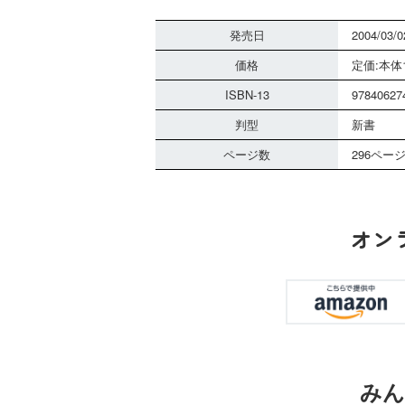
発売日
2004/03/0
価格
定価:本体1
ISBN-13
97840627
判型
新書
ページ数
296ペー
オン
みん