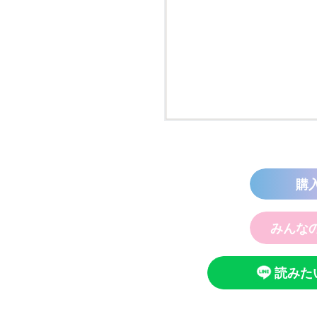
る！！（
ひなた
（９）
購
みんな
読みた