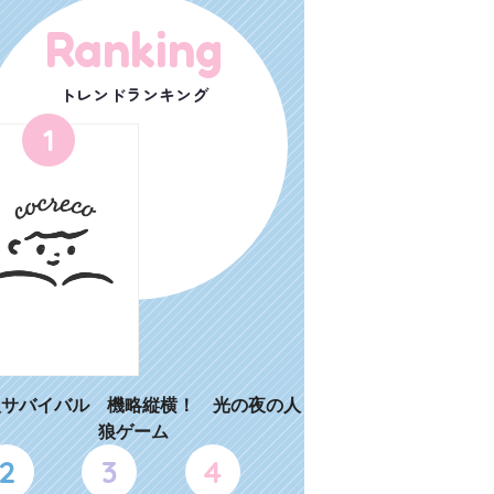
Ranking
トレンドランキング
1
狼サバイバル 機略縦横！ 光の夜の人
狼ゲーム
2
3
4