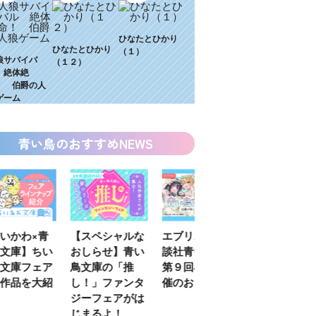
ひなたとひかり
ひなたとひかり
（１）
狼サバイバ
（１２）
 絶体絶
！ 伯爵の人
ゲーム
青い鳥のおすすめNEWS
わ×青
【スペシャルな
エブリスタ×講
【速報】『黒魔
】ちい
おしらせ】青い
談社青い鳥文庫
女さんが通
フェア
鳥文庫の「推
第９回小説賞開
る‼』ついにコ
を大紹
し！」ファンタ
催のおしらせ
ミカライズ！
ジーフェアがは
じまるよ！