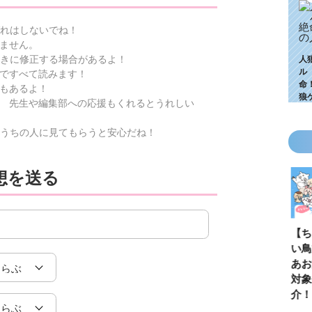
れはしないでね！
ません。
きに修正する場合があるよ！
人
ル
ですべて読みます！
命
もあるよ！
狼
 先生や編集部への応援もくれるとうれしい
うちの人に見てもらうと安心だね！
想を送る
KZ高校生編、つ
ゴールデンウィ
今月の壁紙ダウ
【ちいか
いに始動！ 限
ークにいっき読
ンロード
い鳥文庫
定特典＆ヒミツ
み！ 青い鳥文
あお文庫
の参加企画も!?
庫の名作「電子
対象作品
合本版」おすす
介！
め