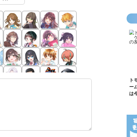
カラフルピーチ
長浜高校水族館
悪役なんて、ご
トモダチ
はちゃめちゃ事
部！
めんです！
ーム 昨
件簿
（１）
は今日の