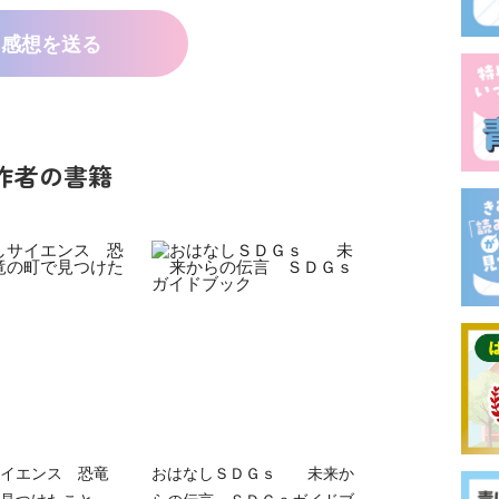
感想を送る
作者の書籍
サイエンス 恐竜
おはなしＳＤＧｓ 未来か
見つけたこと
らの伝言 ＳＤＧｓガイドブ