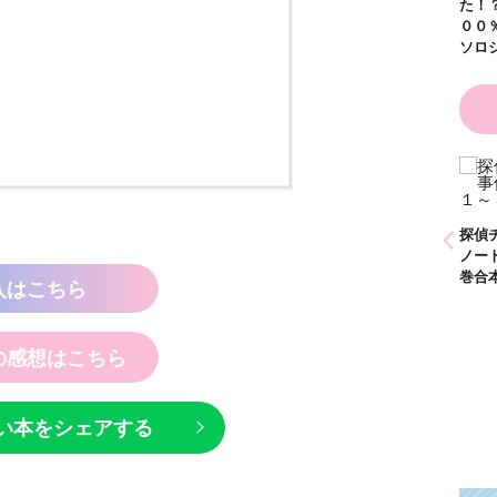
た！？ ～溺愛度５
１８）
００％の異世界アン
ソロジー～
とひかり
かわいく（なく）て
ごめん お悩み相談
ＢＯＯＫ
探偵チームＫＺ事件
探偵チームＫＺ事
ノート １～１０巻
ノート ２１～３
合本版
巻合本版
入はこちら
の感想はこちら
い本をシェアする