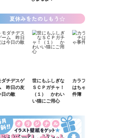
夏休みをたのしもう☆
デスゲ
世にもふしぎな
カラフルピーチ
長浜高校水族館
日の友
ＳＣＰガチャ！
はちゃめちゃ事
部！
敵
（１） かわい
件簿
い猫にご用心