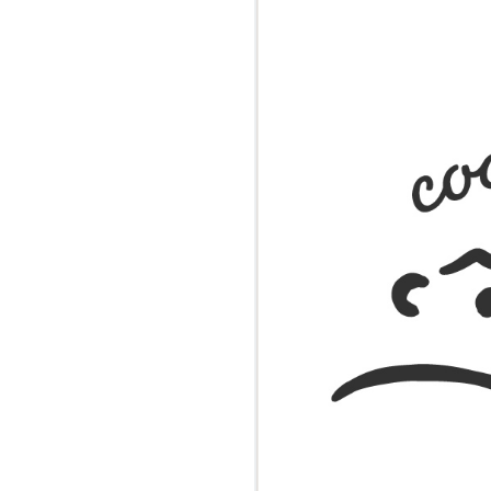
探偵チーム
ノート つ
霊は知って
黒魔女さ
さん！？
組 黒魔