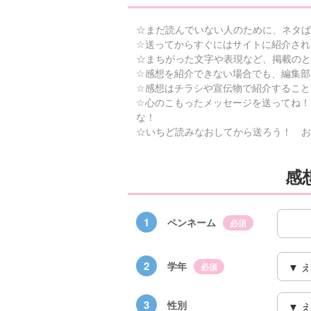
☆まだ読んでいない人のために、ネタば
☆送ってからすぐにはサイトに紹介され
☆まちがった文字や表現など、掲載のと
☆感想を紹介できない場合でも、編集部
☆感想はチラシや宣伝物で紹介すること
☆心のこもったメッセージを送ってね！
な！
☆いちど読みなおしてから送ろう！ お
感
1
ペンネーム
必須
×青
【スペシャルな
エブリスタ×講
【速報】『黒魔
ちい
おしらせ】青い
談社青い鳥文庫
女さんが通
ェア
鳥文庫の「推
第９回小説賞開
る‼』ついにコ
2
学年
必須
大紹
し！」ファンタ
催のおしらせ
ミカライズ！
ジーフェアがは
3
性別
じまるよ！