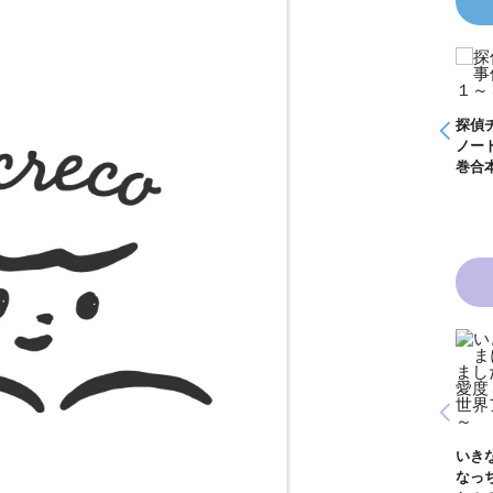
ＫＺ事件
怪盗クイーンはサー
ぶやく死
カスがお好き ゲー
いる
ムブック
探偵チームＫＺ事件
探偵チームＫＺ事件
ノート １～１０巻
ノート ２１～３０
合本版
巻合本版
青い鳥文庫版 獣の
黒魔女さんと恋の魔
奏者１～８ 全８巻
んは白魔女
法 ６年１組 黒魔
合本版
いきなりお姫さまに
 ６年１
女さんが通る！！
なっちゃいまし
女さんが通
（１７）