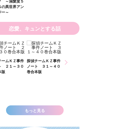
恋愛、キュンとする話
ひなた
件
探偵チームＫＺ事件
探偵チームＫＺ事件
２）
０
ノート ３１～４０
ノート １１～２０
巻合本版
巻合本版
いきなりお姫さまに
なっちゃいまし
た！？ ～溺愛度５
００％の異世界アン
ソロジー～
もっと見る