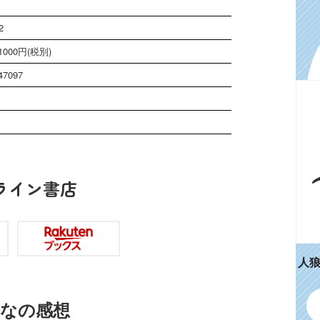
2
000円(税別)
47097
ジ
ライン書店
人
なの感想