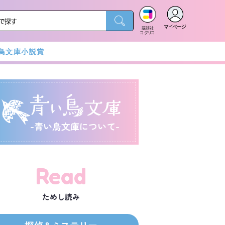
マイページ
講談社
コクリコ
鳥文庫小説賞
-青い鳥文庫について-
Read
ためし読み