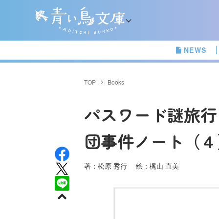
NEWS
TOP
Books
パスワード謎旅行
団事件ノート（４
著：松原 秀行 絵：梶山 直美