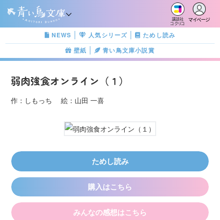
マイページ
講談社
コクリコ
NEWS
人気シリーズ
ためし読み
壁紙
青い鳥文庫小説賞
弱肉強食オンライン（１）
作：しもっち 絵：山田 一喜
ためし読み
購入はこちら
みんなの感想はこちら