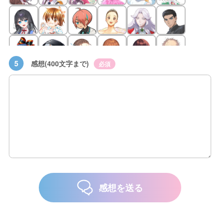
5
感想(400文字まで)
必須
感想を送る