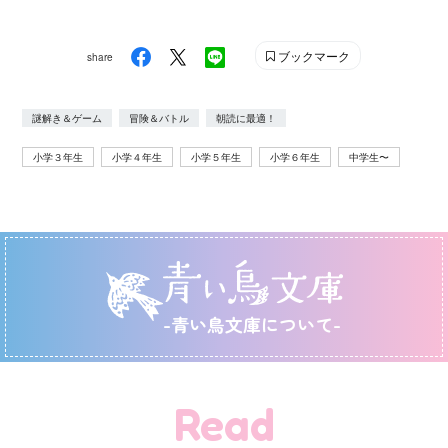
ブックマーク
share
謎解き＆ゲーム
冒険＆バトル
朝読に最適！
小学３年生
小学４年生
小学５年生
小学６年生
中学生〜
-青い鳥文庫について-
Read