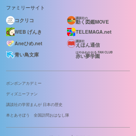
ファミリーサイト
講談社の
コクリコ
動く図鑑MOVE
WEB げんき
TELEMAGA.net
講談社
Aneひめ.net
えほん通信
はやみねかおる FAN CLUB
青い鳥文庫
赤い夢学園
ボンボンアカデミー
ディズニーファン
講談社の学習まんが 日本の歴史
本とあそぼう 全国訪問おはなし隊