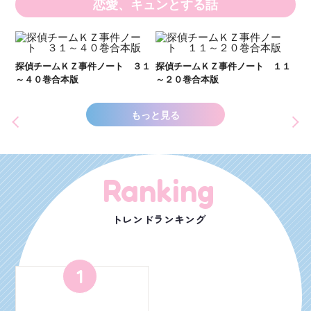
恋愛、キュンとする話
い
し
２１
探偵チームＫＺ事件ノート ３１
探偵チームＫＺ事件ノート １１
世
～４０巻合本版
～２０巻合本版
もっと見る
Ranking
トレンドランキング
1