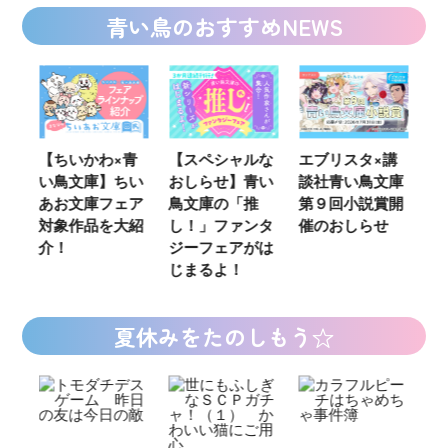
青い鳥のおすすめNEWS
青
【スペシャルな
エブリスタ×講
【速報】『黒魔
K
い
おしらせ】青い
談社青い鳥文庫
女さんが通
い
ア
鳥文庫の「推
第９回小説賞開
る‼』ついにコ
定
紹
し！」ファンタ
催のおしらせ
ミカライズ！
の
ジーフェアがは
じまるよ！
夏休みをたのしもう☆