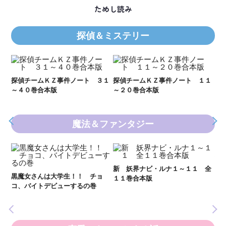
ためし読み
探偵＆ミステリー
Ｋ
数
２１
探偵チームＫＺ事件ノート ３１
探偵チームＫＺ事件ノート １１
～４０巻合本版
～２０巻合本版
魔法＆ファンタジー
妖
全
新 妖界ナビ・ルナ１～１１ 全
黒魔女さんは大学生！！ チョ
１１巻合本版
いま
コ、バイトデビューするの巻
の異