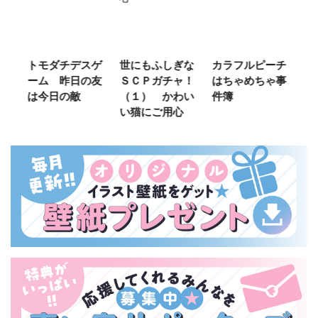
ゲ
世にもふしぎな
カラフルピーチ
長浜高校水族館
悪
友
ＳＣＰガチャ！
はちゃめちゃ事
部！
め
（１） かわい
件簿
（
い猫にご用心