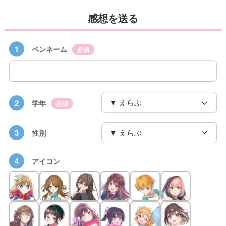
感想を送る
1
ペンネーム
必須
2
学年
必須
3
性別
4
アイコン