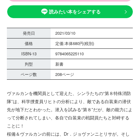
読みたい本をシェアする
発売日
2021/03/10
価格
定価:本体680円(税別)
ISBN-13
9784065225110
判型
新書
ページ数
208ページ
ヴァルカンを機関員として迎えた、シンラたちの“第８特殊消防
隊”は、科学捜査員リヒトの分析により、敵である白装束の潜伏
先が地下だとわかった。潜入を試みる“第８”だが、敵の能力によ
って分断されてしまい、各自で白装束の戦闘員たちと対峙する
ことに！
桜備＆ヴァルカンの前には、Dr．ジョヴァンニとリサが。そし