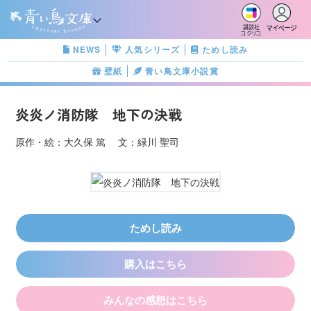
マイページ
講談社
コクリコ
NEWS
人気シリーズ
ためし読み
壁紙
青い鳥文庫小説賞
炎炎ノ消防隊 地下の決戦
原作・絵：大久保 篤 文：緑川 聖司
ためし読み
購入はこちら
みんなの感想はこちら