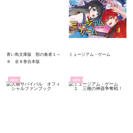
青い鳥文庫版 獣の奏者１～
ミュージアム・ゲーム
８ 全８巻合本版
NEW
NEW