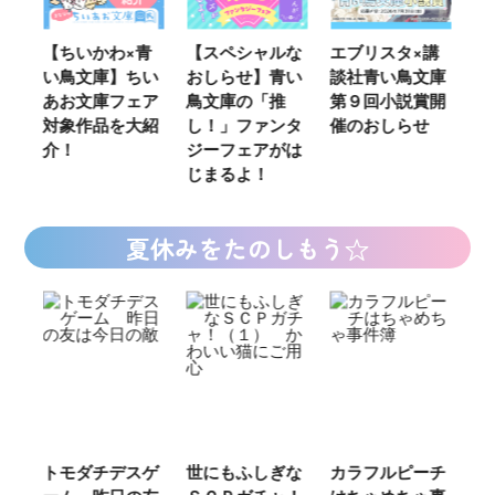
ウ
【ちいかわ×青
【スペシャルな
エブリスタ×講
【
い鳥文庫】ちい
おしらせ】青い
談社青い鳥文庫
女
あお文庫フェア
鳥文庫の「推
第９回小説賞開
る
対象作品を大紹
し！」ファンタ
催のおしらせ
ミ
介！
ジーフェアがは
じまるよ！
夏休みをたのしもう☆
ご
トモダチデスゲ
世にもふしぎな
カラフルピーチ
長