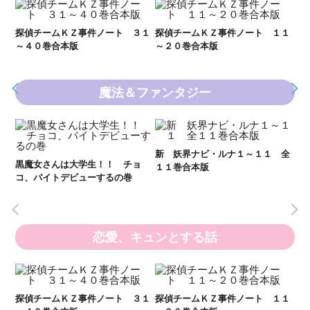
Ｋ
数
２１
探偵チームＫＺ事件ノート ３１
探偵チームＫＺ事件ノート １１
～４０巻合本版
～２０巻合本版
魔法＆ファンタジー
新 妖界ナビ・ルナ１～１１ 全
妖
黒魔女さんは大学生！！ チョ
１１巻合本版
全
いま
コ、バイトデビューするの巻
の異
恋愛、キュンとする話
い
し
２１
探偵チームＫＺ事件ノート ３１
探偵チームＫＺ事件ノート １１
世