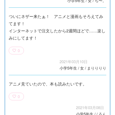
小学5年生
/
女
/
ち〜。
ついにネザー来たぁ！ アニメと漫画もそろえてみ
てます！
インターネットで注文したから2週間ほどで……楽し
みにしてます！
0
2021年03月10日
小学5年生
/
女
/
まりりりり
アニメ見ていたので、本も読みたいです。
0
2021年03月08日
小学5年生
/
/
ろん