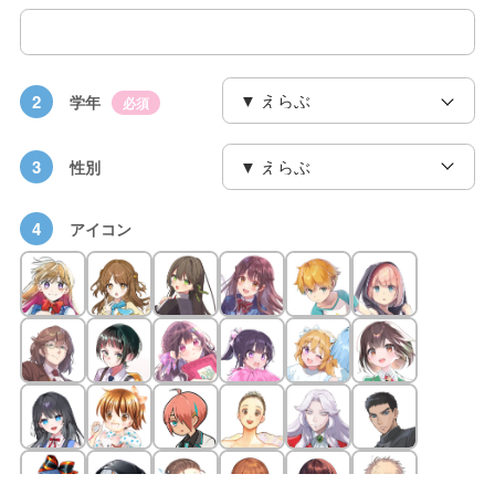
2
学年
必須
3
性別
4
アイコン