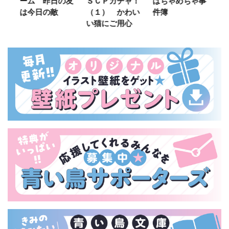
ーム 昨日の友
ＳＣＰガチャ！
はちゃめちゃ事
部
は今日の敵
（１） かわい
件簿
い猫にご用心