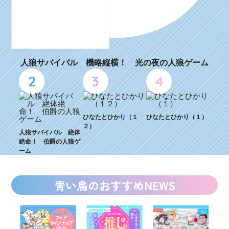
人狼サバイバル 機略縦横！ 光の夜の人狼ゲーム
2
3
4
ひなたとひかり（１
ひなたとひかり（１）
２）
人狼サバイバル 絶体
絶命！ 伯爵の人狼ゲ
ーム
青い鳥のおすすめNEWS