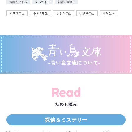
冒険＆バトル
ノベライズ
朝読に最適！
小学３年生
小学４年生
小学５年生
小学６年生
中学生〜
-青い鳥文庫について-
Read
ためし読み
探偵＆ミステリー