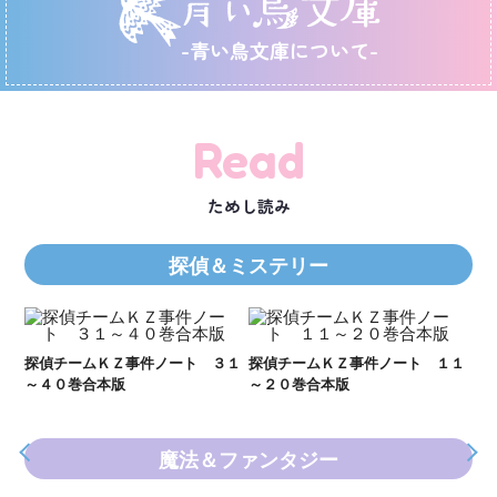
-青い鳥文庫について-
Read
ためし読み
探偵＆ミステリー
Ｋ
数
２１
探偵チームＫＺ事件ノート ３１
探偵チームＫＺ事件ノート １１
～４０巻合本版
～２０巻合本版
魔法＆ファンタジー