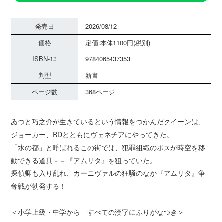
発売日
2026/08/12
価格
定価:本体1100円(税別)
ISBN-13
9784065437353
判型
新書
ページ数
368ページ
ゐつと巧之介が生きているという情報をつかんだクイーンは、
ジョーカー、RDとともにヴェネチアにやってきた。
「水の都」と呼ばれるこの街では、犯罪組織のボスが時空を移
動できる道具－－『アムリタ』を狙っていた。
探偵卿も入り乱れ、カーニヴァルの狂騒のなか『アムリタ』争
奪戦が勃発する！
＜小学上級・中学から すべての漢字にふりがなつき＞