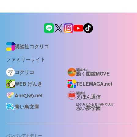
講談社コクリコ
ファミリーサイト
講談社の
コクリコ
動く図鑑MOVE
WEB げんき
TELEMAGA.net
講談社
Aneひめ.net
えほん通信
はやみねかおる FAN CLUB
青い鳥文庫
赤い夢学園
ボンボンアカデミー