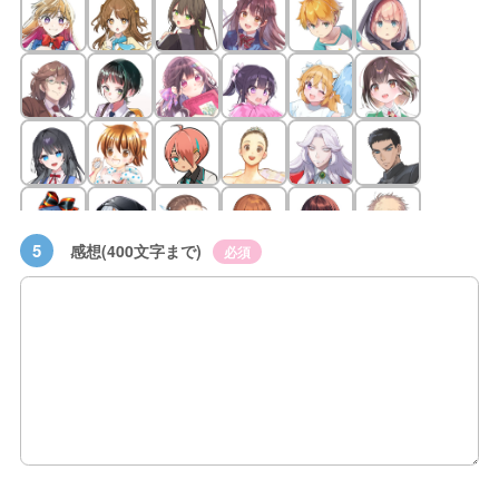
5
感想(400文字まで)
必須