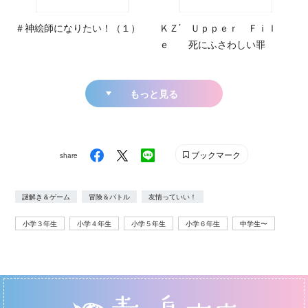
＃神絵師になりたい！（１）
ＫＺ’ Ｕｐｐｅｒ Ｆｉｌ
ｅ 死にふさわしい罪
もっと見る
ブックマーク
share
謎解き＆ゲーム
冒険＆バトル
友情っていい！
小学３年生
小学４年生
小学５年生
小学６年生
中学生〜