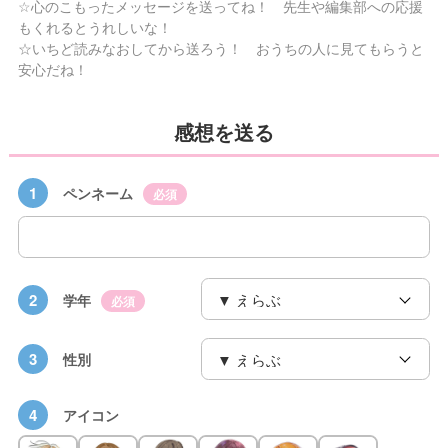
☆心のこもったメッセージを送ってね！ 先生や編集部への応援
もくれるとうれしいな！
☆いちど読みなおしてから送ろう！ おうちの人に見てもらうと
安心だね！
感想を送る
1
ペンネーム
必須
2
学年
必須
3
性別
4
アイコン