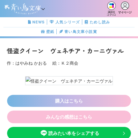
マイページ
講談社
コクリコ
NEWS
人気シリーズ
ためし読み
壁紙
青い鳥文庫小説賞
怪盗クイーン ヴェネチア・カーニヴァル
作：はやみね かおる 絵：Ｋ２商会
購入はこちら
みんなの感想はこちら
読みたい本をシェアする