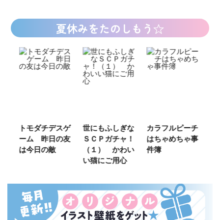
夏休みをたのしもう☆
スゲ
世にもふしぎな
カラフルピーチ
長浜高校水族館
悪
の友
ＳＣＰガチャ！
はちゃめちゃ事
部！
め
（１） かわい
件簿
（
い猫にご用心