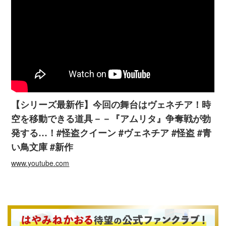
【シリーズ最新作】今回の舞台はヴェネチア！時
空を移動できる道具－－『アムリタ』争奪戦が勃
発する…！#怪盗クイーン #ヴェネチア #怪盗 #青
い鳥文庫 #新作
www.youtube.com