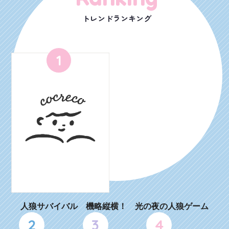
トレンドランキング
1
人狼サバイバル 機略縦横！ 光の夜の人狼ゲーム
2
3
4