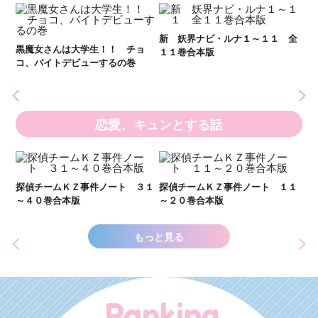
妖
全
新 妖界ナビ・ルナ１～１１ 全
黒魔女さんは大学生！！ チョ
１１巻合本版
いま
コ、バイトデビューするの巻
の異
恋愛、キュンとする話
い
し
２１
探偵チームＫＺ事件ノート ３１
探偵チームＫＺ事件ノート １１
世
～４０巻合本版
～２０巻合本版
もっと見る
Ranking