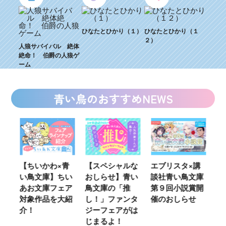
ひなたとひかり（１）
ひなたとひかり（１
２）
人狼サバイバル 絶体
絶命！ 伯爵の人狼ゲ
ーム
青い鳥のおすすめNEWS
青
【スペシャルな
エブリスタ×講
【速報】『黒魔
K
い
おしらせ】青い
談社青い鳥文庫
女さんが通
い
ア
鳥文庫の「推
第９回小説賞開
る‼』ついにコ
定
紹
し！」ファンタ
催のおしらせ
ミカライズ！
の
ジーフェアがは
じまるよ！