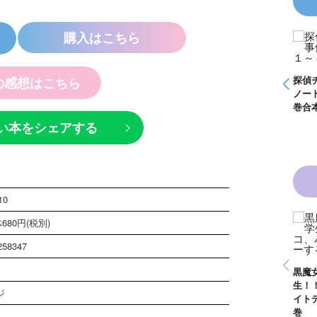
購入はこちら
事件
怪盗クイーンはサー
く死
カスがお好き ゲー
ムブック
探偵チームＫＺ事件
探偵チームＫＺ事件
探偵
の感想はこちら
ノート １～１０巻
ノート ２１～３０
ノー
合本版
巻合本版
巻合
い本をシェアする
10
680円(税別)
魔女
黒魔女さんと恋の魔
１
法 ６年１組 黒魔
258347
が通
女さんが通る！！
青い鳥文庫版 獣の
（１７）
黒魔
奏者１～８ 全８巻
生！
合本版
ジ
いきなりお姫さまに
イト
なっちゃいまし
巻