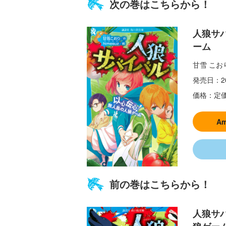
次の巻はこちらから！
人狼サ
ーム
甘雪 こお
発売日：
2
価格：
定価
A
前の巻はこちらから！
人狼サ