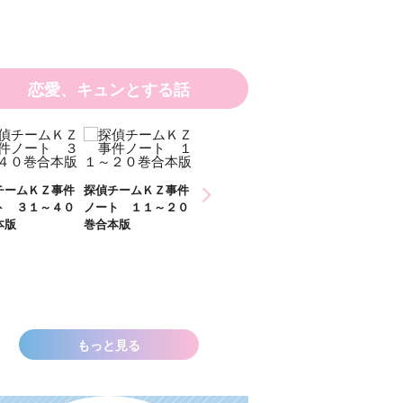
恋愛、キュンとする話
ひなたとひかり
チームＫＺ事件
探偵チームＫＺ事件
２）
ト ３１～４０
ノート １１～２０
本版
巻合本版
いきなりお姫さまに
なっちゃいまし
た！？ ～溺愛度５
００％の異世界アン
ソロジー～
もっと見る