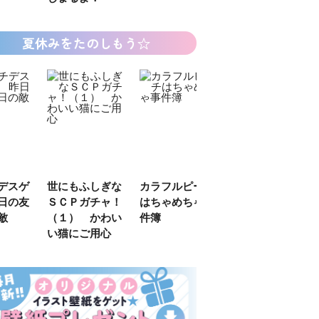
夏休みをたのしもう☆
ゲ
世にもふしぎな
カラフルピーチ
長浜高校水族館
悪
友
ＳＣＰガチャ！
はちゃめちゃ事
部！
め
（１） かわい
件簿
（
い猫にご用心