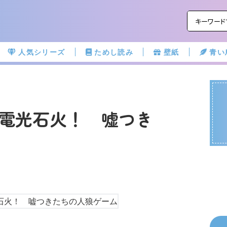
人気シリーズ
ためし読み
壁紙
青い
電光石火！ 嘘つき