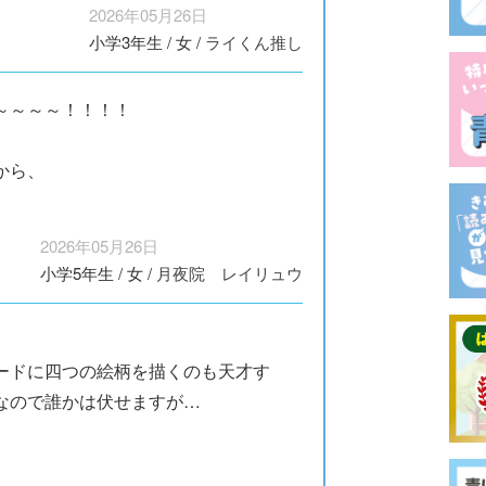
2026年05月26日
小学3年生
/
女
/
ライくん推し
～～～～！！！！
。
から、
2026年05月26日
小学5年生
/
女
/
月夜院 レイリュウ
ードに四つの絵柄を描くのも天才す
なので誰かは伏せますが…