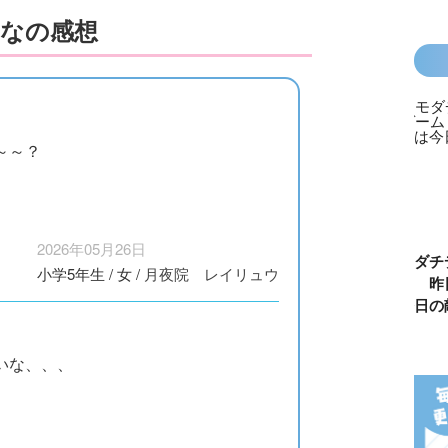
なの感想
～～？
2026年05月26日
フルピーチ
長浜高校水族館
悪役なんて、ご
トモダチデス
小学5年生
/
女
/
月夜院 レイリュウ
ゃめちゃ事
部！
めんです！
ーム 昨日の
（１）
は今日の敵
いな、、、