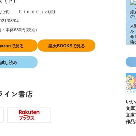
ム（下）
り(作) ｈｉｍｅｓｕｚ(絵)
021/08/04
人
：本体680円(税別)
ル
命
狼
mazonで見る
楽天BOOKSで見る
試し読み
ライン書店
生編、つ
ゴールデンウィ
今月の壁紙ダウ
【ちいかわ×青
動！ 限
ークにいっき読
ンロード
い鳥文庫】ちい
＆ヒミツ
み！ 青い鳥文
あお文庫フェア
画も!?
庫の名作「電子
対象作品を大紹
合本版」おすす
介！
め