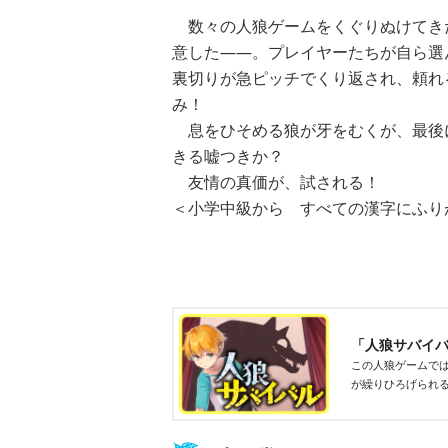
数々の人狼ゲームをくぐりぬけてき
意した――。プレイヤーたちが自ら選
裏切りが急ピッチでくり返され、頼れ
み！
息をひそめる狼が牙をむくが、最後
きる嘘つきか？
ひなたとひかり
友情の真価が、試される！
（９）
＜小学中級から すべての漢字にふり
「人狼サバイバ
この人狼ゲームで
が繰りひろげられ
る衝撃的な展開も