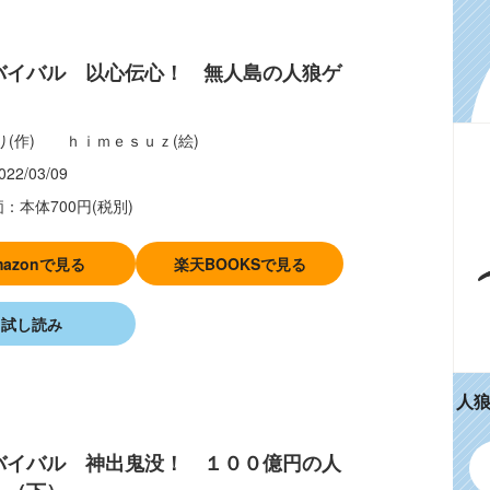
バイバル 以心伝心！ 無人島の人狼ゲ
り(作) ｈｉｍｅｓｕｚ(絵)
022/03/09
：本体700円(税別)
mazonで見る
楽天BOOKSで見る
試し読み
人
バイバル 神出鬼没！ １００億円の人