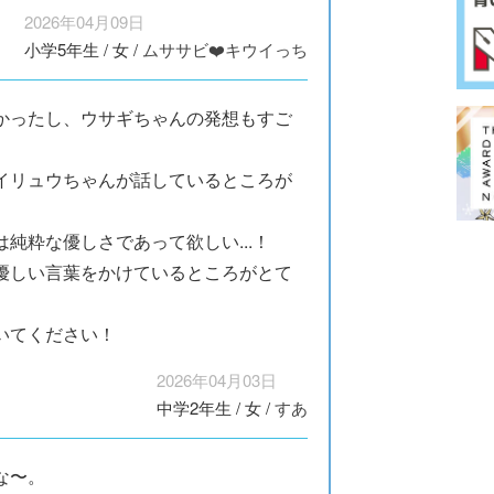
2026年04月09日
小学5年生
/
女
/
ムササビ❤️キウイっち
かったし、ウサギちゃんの発想もすご
イリュウちゃんが話しているところが
純粋な優しさであって欲しい...！
優しい言葉をかけているところがとて
いてください！
2026年04月03日
中学2年生
/
女
/
すあ
な〜。