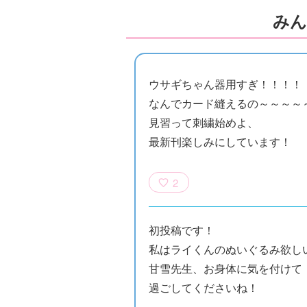
みん
ウサギちゃん器用すぎ！！！！
なんでカード縫えるの～～～～
見習って刺繍始めよ、
最新刊楽しみにしています！
悪役なんて、ご
トモダチデスゲ
世にもふしぎな
カラ
2
めんです！
ーム 昨日の友
ＳＣＰガチャ！
はち
（１）
は今日の敵
（１） かわい
件簿
い猫にご用心
初投稿です！
私はライくんのぬいぐるみ欲し
甘雪先生、お身体に気を付けて
過ごしてくださいね！