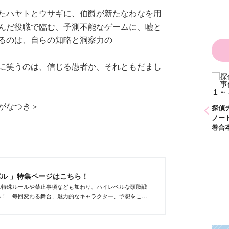
た！？ ～溺愛度５
００％の異世界アン
たハヤトとウサギに、伯爵が新たなわなを用
ソロジー～
んだ役職で臨む、予測不能なゲームに、嘘と
るのは、自らの知略と洞察力の
に笑うのは、信じる愚者か、それともだまし
かわいく（なく）て
ごめん お悩み相談
ＢＯＯＫ
がなつき＞
探偵チームＫＺ事件
探偵チームＫＺ事件
探偵
ノート １～１０巻
ノート ２１～３０
ノー
合本版
巻合本版
巻合
ル 」特集ページはこちら！
は特殊ルールや禁止事項なども加わり、ハイレベルな頭脳戦
る！ 毎回変わる舞台、魅力的なキャラクター、予想をこえ
みどころ。