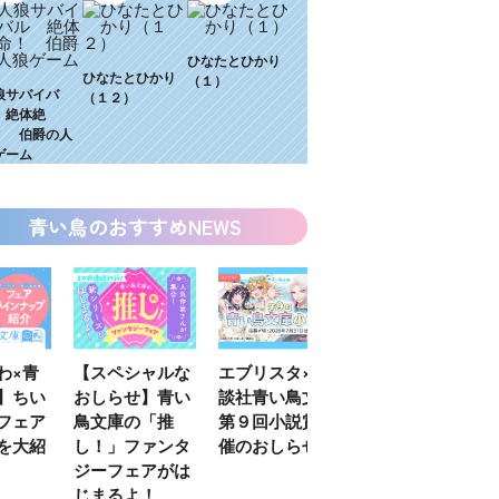
ひなたとひかり
ひなたとひかり
（１）
狼サバイバ
（１２）
 絶体絶
！ 伯爵の人
ゲーム
青い鳥のおすすめNEWS
【スペシャルな
エブリスタ×講
【速報】『黒魔
KZ高
おしらせ】青い
談社青い鳥文庫
女さんが通
いに始
鳥文庫の「推
第９回小説賞開
る‼』ついにコ
定特典
し！」ファンタ
催のおしらせ
ミカライズ！
の参加
ジーフェアがは
じまるよ！