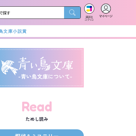
マイページ
講談社
コクリコ
鳥文庫小説賞
-青い鳥文庫について-
Read
ためし読み