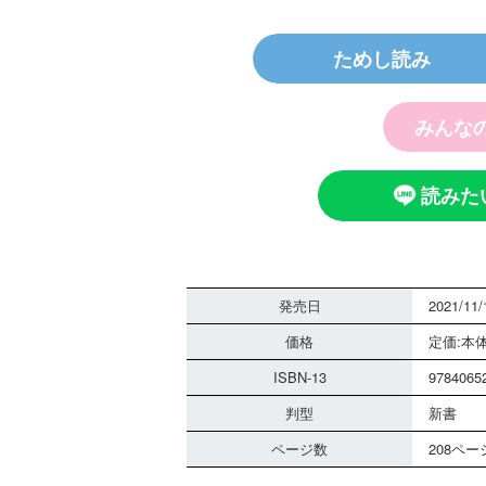
ためし読み
探偵チームＫＺ
ノート つぶや
霊は知っている
みんな
読みた
発売日
2021/11/
価格
定価:本体
黒魔女さんは白
さん！？ ６年
ISBN-13
9784065
組 黒魔女さん
判型
る！！（１８）
新書
ページ数
208ペー