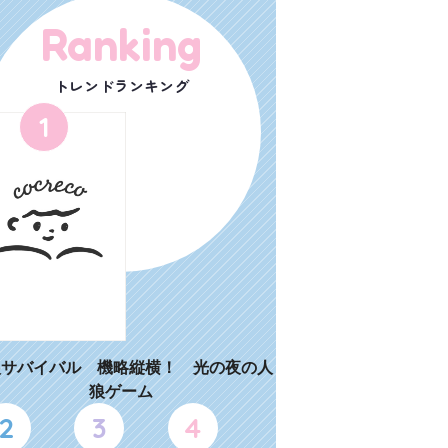
Ranking
トレンドランキング
1
狼サバイバル 機略縦横！ 光の夜の人
狼ゲーム
2
3
4