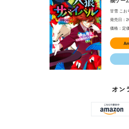
狼ゲー
甘雪 こお
発売日：
2
価格：
定価
A
オン
【スペシャルな
エブリスタ×講
【速報】『黒魔
KZ高校
おしらせ】青い
談社青い鳥文庫
女さんが通
いに始
鳥文庫の「推
第９回小説賞開
る‼』ついにコ
定特典
し！」ファンタ
催のおしらせ
ミカライズ！
の参加企
ジーフェアがは
じまるよ！