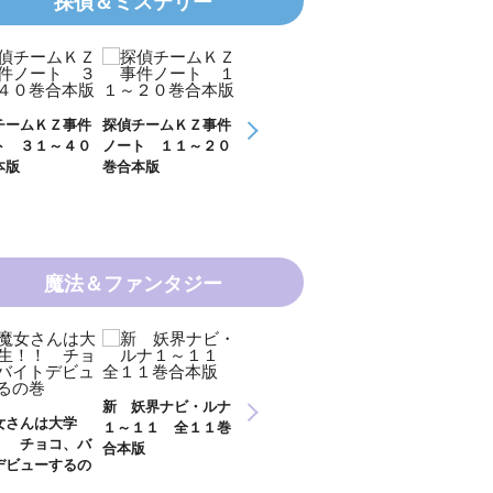
探偵＆ミステリー
チームＫＺ事件
探偵チームＫＺ事件
ＫＺ’ Ｕｐｐｅｒ
ＫＺ’ Ｕｐｐ
ト ３１～４０
ノート １１～２０
Ｆｉｌｅ 数学者
Ｆｉｌｅ 密
本版
巻合本版
の夏
開ける手
魔法＆ファンタジー
新 妖界ナビ・ルナ
女さんは大学
妖界ナビ・ルナ１～
妖界ナビ・ルナ
１～１１ 全１１巻
！ チョコ、バ
９＋番外編 全１０
外編 猫神様の
合本版
デビューするの
巻合本版
【電子オリジナ