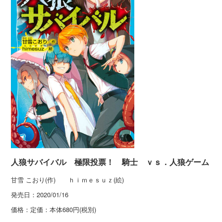
人狼サバイバル 極限投票！ 騎士 ｖｓ．人狼ゲーム
甘雪 こおり(作) ｈｉｍｅｓｕｚ(絵)
発売日：
2020/01/16
価格：
定価：本体680円(税別)