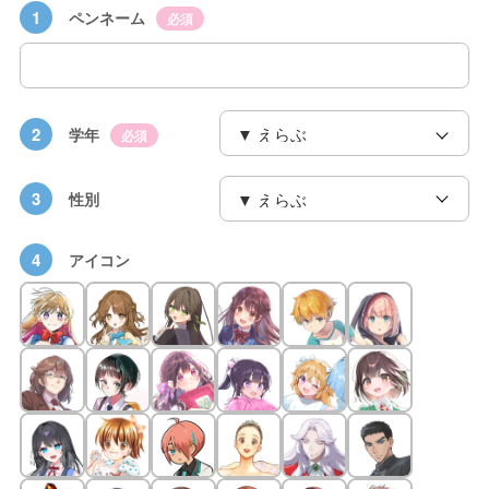
1
ペンネーム
必須
2
学年
必須
3
性別
4
アイコン