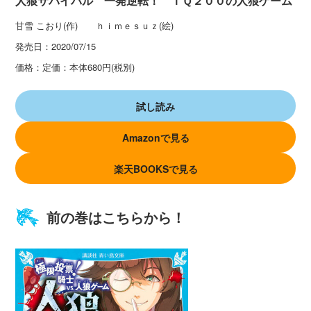
人狼サバイバル 一発逆転！ ＩＱ２００の人狼ゲーム
甘雪 こおり(作) ｈｉｍｅｓｕｚ(絵)
発売日：
2020/07/15
価格：
定価：本体680円(税別)
試し読み
Amazonで見る
楽天BOOKSで見る
前の巻はこちらから！