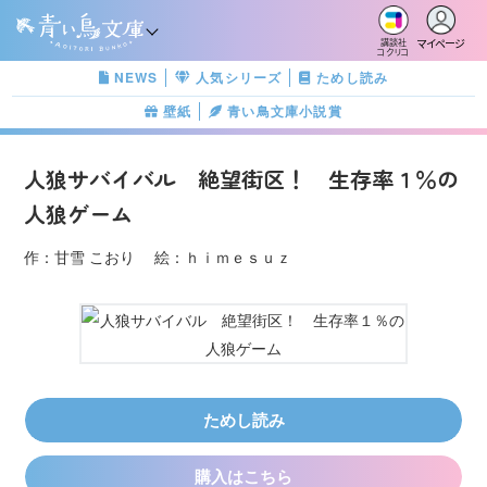
マイページ
講談社
コクリコ
NEWS
人気シリーズ
ためし読み
壁紙
青い鳥文庫小説賞
人狼サバイバル 絶望街区！ 生存率１％の
人狼ゲーム
作：甘雪 こおり 絵：ｈｉｍｅｓｕｚ
ためし読み
購入はこちら