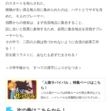
のスタートを知らされた。
植物が生い茂る無人街に集められたのは、ハヤトとウサギを含
めた、６人のプレーヤー。
伯爵からの使命は、まず合流地点に集合すること。
話し合いと投票に参加するため、必死に集合地点を目指すプレ
ーヤーたち。
その中で、二匹の人狼は気づかれないように合流の妨害工作
を！！
目を疑うラストに、あなたも必ずだまされる！
＜小学中級から すべての漢字にふりがなつき＞
「人狼サバイバル 」特集ページはこち
ら！
この人狼ゲームでは特殊ルールや禁止事項なども
加わり、ハイレベルな頭脳戦が繰りひろげられ
る！ 毎回変わる舞台、魅力的なキャラクター、
予想をこえる衝撃的な展開もみどころ。
次の巻はこちらから！