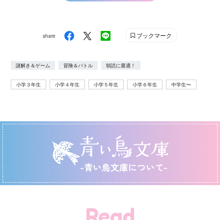
ブックマーク
share
謎解き＆ゲーム
冒険＆バトル
朝読に最適！
小学３年生
小学４年生
小学５年生
小学６年生
中学生〜
-青い鳥文庫について-
Read