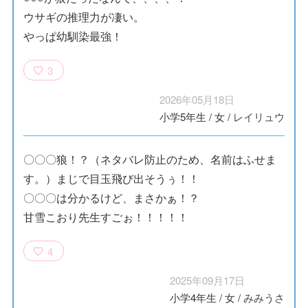
ウサギの推理力が凄い。
やっぱ幼馴染最強！
3
2026年05月18日
小学5年生
/
女
/
レイリュウ
〇〇〇狼！？（ネタバレ防止のため、名前はふせま
す。）まじで目玉飛び出そうぅ！！
〇〇〇は分かるけど、まさかぁ！？
甘雪こおり先生すごぉ！！！！！
4
2025年09月17日
小学4年生
/
女
/
みみうさ