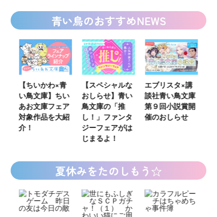
青い鳥のおすすめNEWS
ウ
【ちいかわ×青
【スペシャルな
エブリスタ×講
【
い鳥文庫】ちい
おしらせ】青い
談社青い鳥文庫
女
あお文庫フェア
鳥文庫の「推
第９回小説賞開
る
対象作品を大紹
し！」ファンタ
催のおしらせ
ミ
介！
ジーフェアがは
じまるよ！
夏休みをたのしもう☆