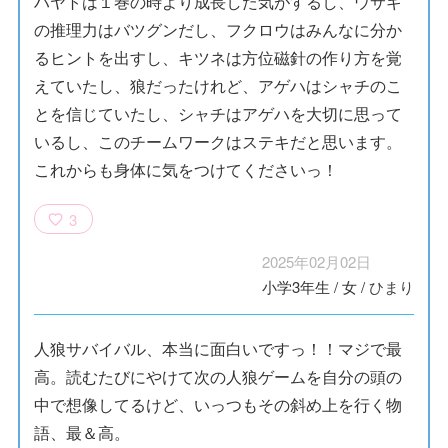
ハヤトは１巻の時より成長した気がするし、ウサギ
の推理力はバツグンだし、フクロウはみんなに分か
るヒントを出すし、キツネは方位磁針の作り方を覚
えていたし、狼だったけれど、アゲハはシャチのこ
とを信じていたし、シャチはアゲハを大切に思って
いるし、このチームワークはステキだと思います。
これからも身体に気をつけてくださいっ！
3
2025年02月02日
小学3年生
/
女
/
ひまり
人狼サバイバル、本当に面白いですっ！！マジで最
高。読むたびにやけて次の人狼ゲームを自分の頭の
中で想像してるけど、いっつもその斜め上を行く物
語、最＆高。