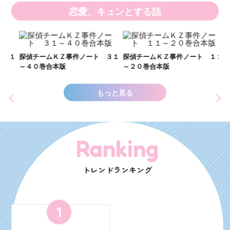
恋愛、キュンとする話
い
し
２１
探偵チームＫＺ事件ノート ３１
探偵チームＫＺ事件ノート １１
世
～４０巻合本版
～２０巻合本版
もっと見る
Ranking
トレンドランキング
1