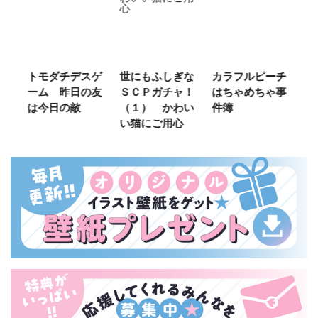
ご
トモダチデスゲ
世にもふしぎな
カラフルピーチ
長
ーム 昨日の友
ＳＣＰガチャ！
はちゃめちゃ事
部
は今日の敵
（１） かわい
件簿
い猫にご用心