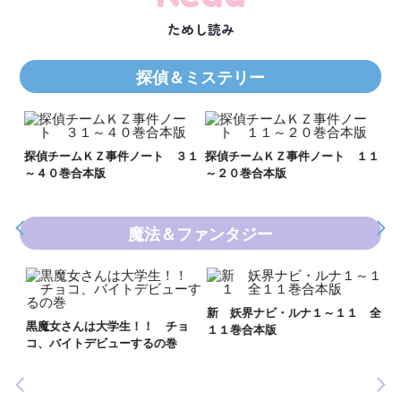
ためし読み
探偵＆ミステリー
Ｋ
数
２１
探偵チームＫＺ事件ノート ３１
探偵チームＫＺ事件ノート １１
～４０巻合本版
～２０巻合本版
魔法＆ファンタジー
妖
全
新 妖界ナビ・ルナ１～１１ 全
黒魔女さんは大学生！！ チョ
１１巻合本版
いま
コ、バイトデビューするの巻
の異