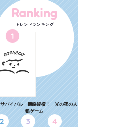
Ranking
トレンドランキング
1
狼サバイバル 機略縦横！ 光の夜の人
狼ゲーム
2
3
4