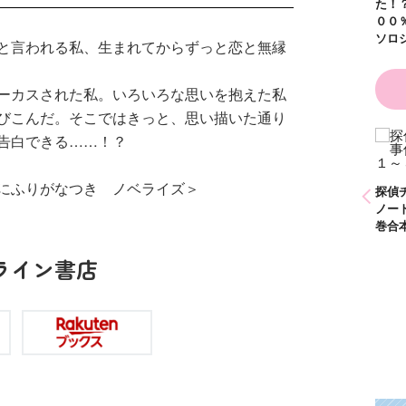
た！？ ～溺
００％の異世
ソロジー～
と言われる私、生まれてからずっと恋と無縁
ーカスされた私。いろいろな思いを抱えた私
びこんだ。そこではきっと、思い描いた通り
で告白できる……！？
ひなたとひかり
かわいく（なく）て
（９）
ごめん お悩み相談
ＢＯＯＫ
にふりがなつき ノベライズ＞
探偵チームＫＺ事件
探偵チーム
ノート １～１０巻
ノート ２
合本版
巻合本版
ライン書店