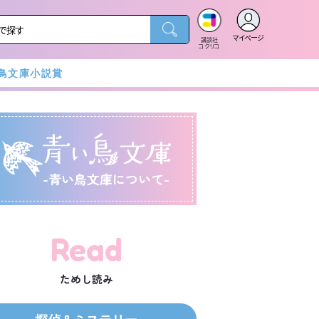
マイページ
講談社
コクリコ
鳥文庫小説賞
-青い鳥文庫について-
Read
ためし読み