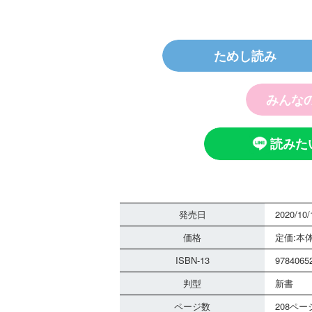
探偵チ
ためし読み
ノート
霊は知
みんな
読みた
発売日
2020/10/
黒
価格
定価:本体
さ
組
ISBN-13
9784065
る
判型
新書
ページ数
208ペー