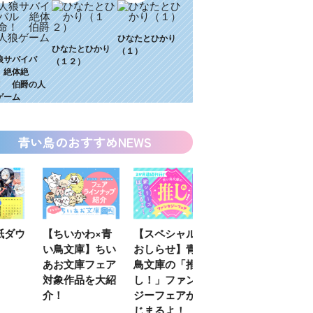
ひなたとひかり
ひなたとひかり
（１）
狼サバイバ
（１２）
 絶体絶
！ 伯爵の人
ゲーム
青い鳥のおすすめNEWS
わ×青
【スペシャルな
エブリスタ×講
【速報】『黒魔
】ちい
おしらせ】青い
談社青い鳥文庫
女さんが通
フェア
鳥文庫の「推
第９回小説賞開
る‼』ついにコ
を大紹
し！」ファンタ
催のおしらせ
ミカライズ！
ジーフェアがは
じまるよ！