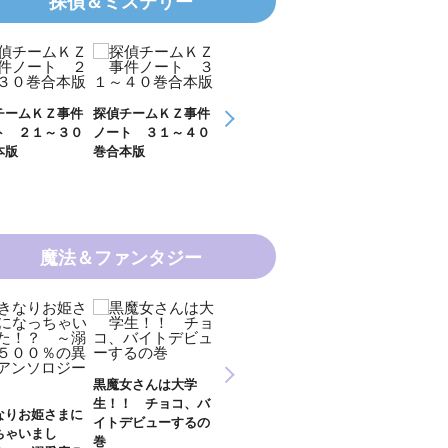
探偵＆ミステリー
件
探偵チームＫＺ事件
探偵チームＫＺ事件
ＫＺ’ Ｕｐｐｅｒ
ＫＺ’
０
ノート ３１～４０
ノート １１～２０
Ｆｉｌｅ 数学者
Ｆｉｌ
巻合本版
巻合本版
の夏
開ける
魔法＆ファンタジー
新 妖界ナビ・ルナ
黒魔女さんは大学
妖界ナビ・ルナ１～
妖界
１～１１ 全１１巻
生！！ チョコ、バ
９＋番外編 全１０
外編
合本版
さまに
イトデビューするの
巻合本版
【電
し
巻