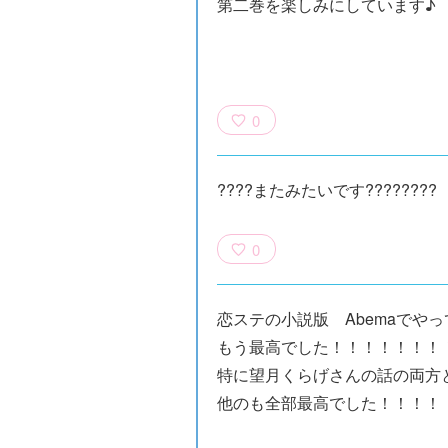
第二巻を楽しみにしています♪
0
????またみたいです????????
0
恋ステの小説版 Abemaでや
×青
【スペシャルな
エブリスタ×講
【速報】『黒魔
もう最高でした！！！！！！！
ちい
おしらせ】青い
談社青い鳥文庫
女さんが通
特に望月くらげさんの話の両方
ェア
鳥文庫の「推
第９回小説賞開
る‼』ついにコ
大紹
し！」ファンタ
催のおしらせ
ミカライズ！
他のも全部最高でした！！！！
ジーフェアがは
じまるよ！