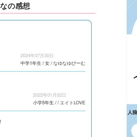
なの感想
2024年07月30日
中学1年生
/
女
/
なゆなゆびーむ
2022年01月02日
小学5年生
/
/
エイトLOVE
人
！