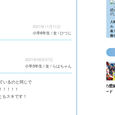
人
2021年11月11日
ル
命
小学6年生
/
女
/
ひつじ
狼
2021年08月07日
小学3年生
/
女
/
らはちゃん
っているのと同じで
KZ高校生編、つ
ゴールデンウィ
今月の壁紙ダウ
【ちいか
！！！！！
いに始動！ 限
ークにいっき読
ンロード
い鳥文庫
ともスキです！
定特典＆ヒミツ
み！ 青い鳥文
あお文庫
の参加企画も!?
庫の名作「電子
対象作品
合本版」おすす
介！
め