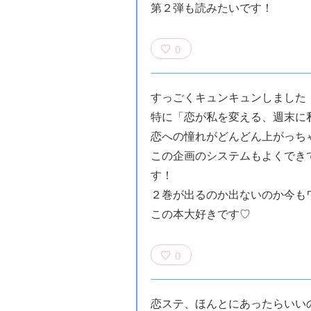
第２弾も読みたいです！
0
すっごくキュンキュンしました
特に「恋が私を変える、週末に
恋への憧れがどんどん上がっち
この企画のシステムもよくでき
す！
族館
悪役なんて、ご
トモダチデスゲ
世にもふしぎな
２巻が出るのか出ないのか今も
めんです！
ーム 昨日の友
ＳＣＰガチャ！
（１）
は今日の敵
（１） かわい
この本大好きです♡
い猫にご用心
0
恋ステ、ほんとにあったらいい