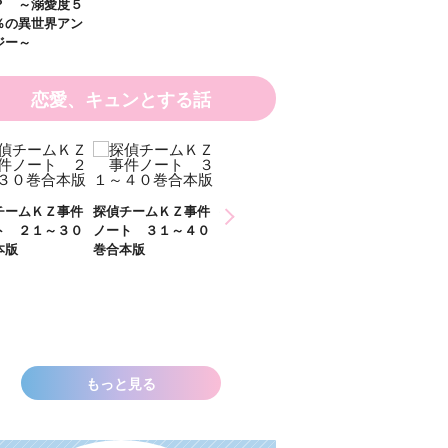
愛度５
界アン
恋愛、キュンとする話
ＫＺ事件
探偵チームＫＺ事件
探偵チームＫＺ事件
１～３０
ノート ３１～４０
ノート １１～２０
巻合本版
巻合本版
いきなりお姫さまに
なっちゃいまし
た！？ ～溺愛度５
００％の異世界アン
ソロジー～
もっと見る