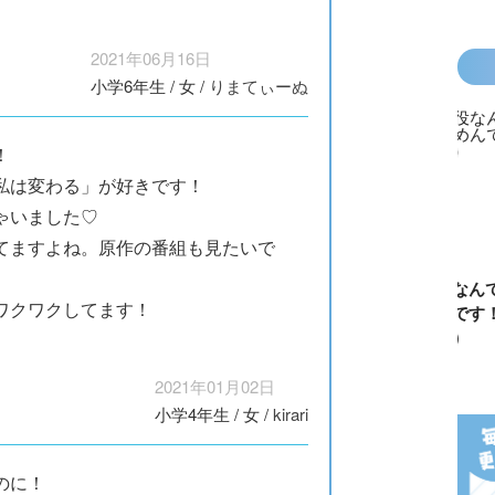
2021年06月16日
小学6年生
/
女
/
りまてぃーぬ
！
私は変わる」が好きです！
ゃいました♡
てますよね。原作の番組も見たいで
カラフルピーチ
長浜高校水族館
悪役なんて、ご
トモダチ
ワクワクしてます！
はちゃめちゃ事
部！
めんです！
ーム 昨
件簿
（１）
は今日の
2021年01月02日
小学4年生
/
女
/
kirari
のに！