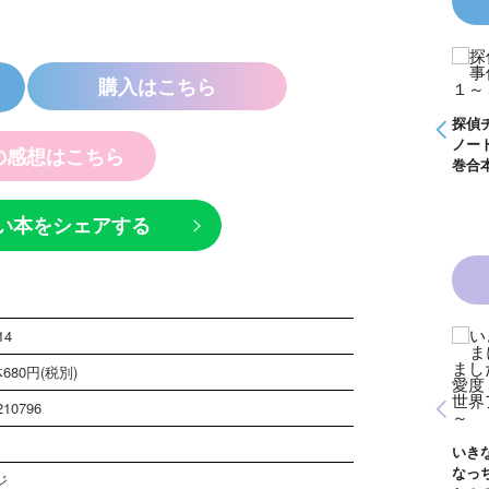
ームＫＺ事件
怪盗クイーンはサー
購入はこちら
 つぶやく死
カスがお好き ゲー
っている
ムブック
探偵チームＫＺ事件
探偵チームＫＺ事
ノート １～１０巻
ノート ２１～３
の感想はこちら
合本版
巻合本版
い本をシェアする
14
魔女さんは白魔女
黒魔女さんと恋の魔
680円(税別)
ん！？ ６年１
法 ６年１組 黒魔
 黒魔女さんが通
女さんが通る！！
青い鳥文庫版 獣の
210796
！！（１８）
（１７）
奏者１～８ 全８巻
合本版
いきなりお姫
なっちゃいま
ジ