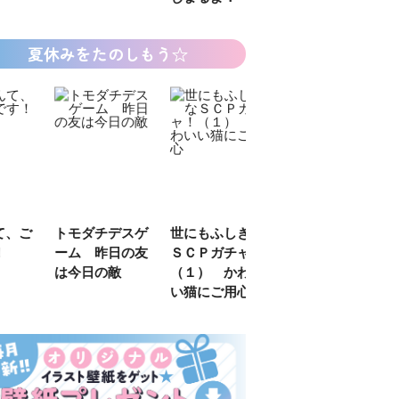
夏休みをたのしもう☆
デスゲ
世にもふしぎな
カラフルピーチ
長浜高校水族館
日の友
ＳＣＰガチャ！
はちゃめちゃ事
部！
敵
（１） かわい
件簿
い猫にご用心