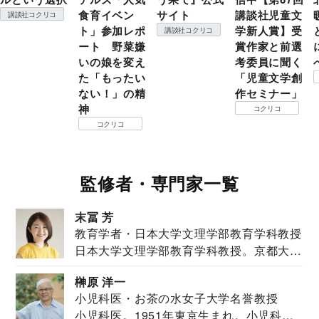
食育イベン
サイト
講談社児童文
講談社コクリコ
ト」参加レポ
学新人賞】受
講談社コクリコ
ート 野菜嫌
賞作家と前選
いの娘を変え
考委員に聞く
た「もったい
「児童文学創
ない！」の精
作セミナー」
神
コクリコ
コクリコ
監修者・専門家一覧
末冨 芳
教育学者・日本大学文理学部教育学科教授
日本大学文理学部教育学科教授。京都大学
教育学部卒業...
榊原 洋一
小児科医・お茶の水女子大学名誉教授
小児科医。1951年東京生まれ。小児科