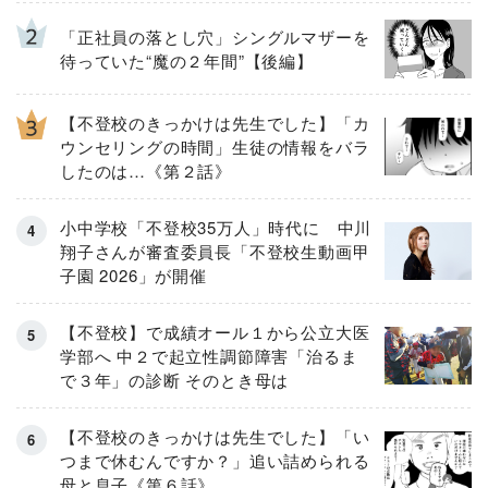
「正社員の落とし穴」シングルマザーを
待っていた“魔の２年間”【後編】
【不登校のきっかけは先生でした】「カ
ウンセリングの時間」生徒の情報をバラ
したのは…《第２話》
小中学校「不登校35万人」時代に 中川
翔子さんが審査委員長「不登校生動画甲
子園 2026」が開催
【不登校】で成績オール１から公立大医
学部へ 中２で起立性調節障害「治るま
で３年」の診断 そのとき母は
【不登校のきっかけは先生でした】「い
つまで休むんですか？」追い詰められる
母と息子《第６話》