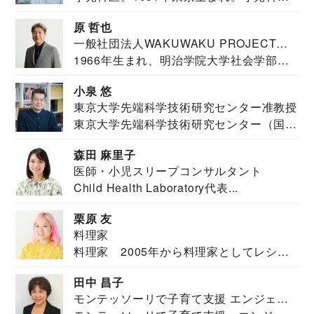
医。東京大学...
原 哲也
一般社団法人WAKUWAKU PROJECT
1966年生まれ、明治学院大学社会学部福
JAPAN代表・言語聴覚士・社会福祉士
祉学科卒業...
小泉 悠
東京大学先端科学技術研究センター准教授
東京大学先端科学技術研究センター（国際
安全保障構想...
森田 麻里子
医師・小児スリープコンサルタント
Child Health Laboratory代表...
栗原 友
料理家
料理家 2005年から料理家としてレシピ
を紹介。東...
田中 昌子
モンテッソーリで子育て支援 エンジェル