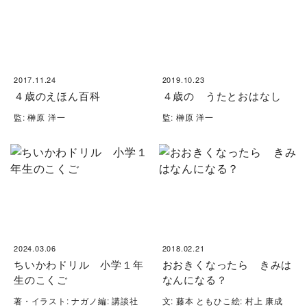
2017.11.24
2019.10.23
４歳のえほん百科
４歳の うたとおはなし
監: 榊原 洋一
監: 榊原 洋一
2024.03.06
2018.02.21
ちいかわドリル 小学１年
おおきくなったら きみは
生のこくご
なんになる？
著・イラスト: ナガノ編: 講談社
文: 藤本 ともひこ絵: 村上 康成