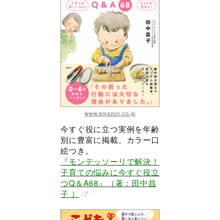
www.amazon.co.jp
今すぐ役に立つ実例を年齢
別に豊富に掲載。カラー口
絵つき。
『モンテッソーリで解決！
子育ての悩みに今すぐ役立
つQ＆A68』（著：田中昌
子 ）