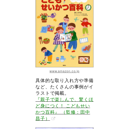
www.amazon.co.jp
具体的な取り入れ方や準備
など、たくさんの事例がイ
ラストで掲載。
『親子で楽しんで、驚くほ
ど身につく！ こどもせい
かつ百科』 （監修：田中
昌子）