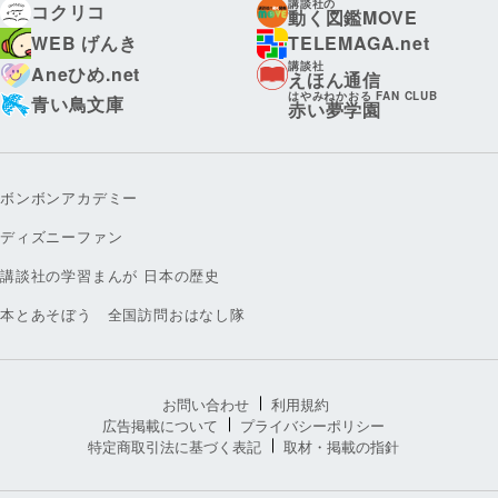
講談社の
コクリコ
動く図鑑MOVE
WEB げんき
TELEMAGA.net
講談社
Aneひめ.net
えほん通信
はやみねかおる FAN CLUB
青い鳥文庫
赤い夢学園
ボンボンアカデミー
ディズニーファン
講談社の学習まんが 日本の歴史
本とあそぼう 全国訪問おはなし隊
お問い合わせ
利用規約
広告掲載について
プライバシーポリシー
特定商取引法に基づく表記
取材・掲載の指針