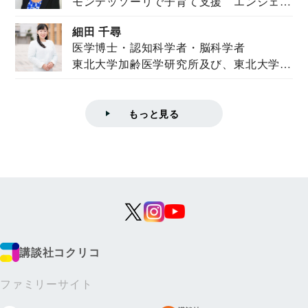
モンテッソーリで子育て支援 エンジェル
ズハウス研究所所長
ズハウス研究...
細田 千尋
医学博士・認知科学者・脳科学者
東北大学加齢医学研究所及び、東北大学大
学院情報科学...
もっと見る
講談社コクリコ
ファミリーサイト