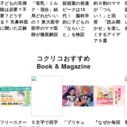
子どもの耳掃
「母乳・ミル
前頭葉の発達
約９割のママ
除は必要？不
ク・混合」結
ピークは10
が「つら
要？どうす
局どれがいい
代！ 脳科学
い！」と回
る？ 耳鼻科医
の？ 東大医学
的に子どもの
答 「読み聞
に聞いた正解
部卒のママ医
「ならいご
かせ」を楽し
師が徹底解説
と」を検証
くするアイデ
ア９選
コクリコおすすめ
Book & Magazine
フリースクー
５文字で四字
「プリキュ
『なぜか毎回