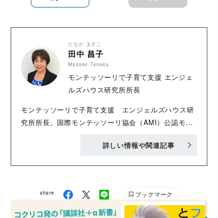
たなか まさこ
田中 昌子
Masako Tanaka
モンテッソーリで子育て支援 エンジェ
ルズハウス研究所所長
モンテッソーリで子育て支援 エンジェルズハウス研
究所所長。国際モンテッソーリ協会（AMI）公認モン
テッソーリ教師。上智大学文学部卒。日本航空株式会
詳しい情報や関連記事
社勤務後、モンテッソーリ教師ディプロマ取得。2003
年よりIT勉強会「てんしのおうち」主宰。著書に『モ
ンテッソーリで解決！子育ての悩みに今すぐ役立つQ
＆A68』（講談社）、モンテッソーリ教育の第一人
share
ブックマーク
者、相良敦子氏との共著に『お母さんの工夫 モンテ
ッソーリ教育を手がかりとして』（文藝春秋）など多