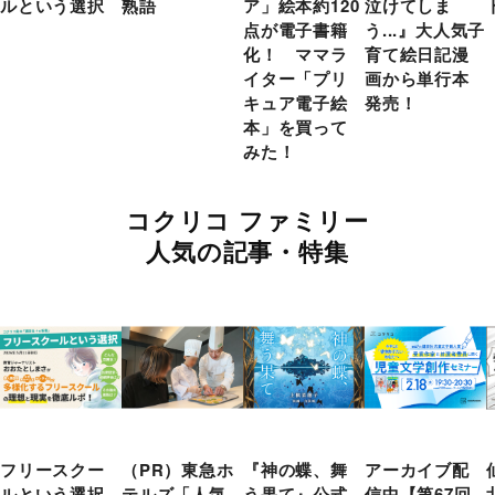
ルという選択
熟語
ア」絵本約120
泣けてしま
点が電子書籍
う...』大人気子
化！ ママラ
育て絵日記漫
イター「プリ
画から単行本
キュア電子絵
発売！
本」を買って
みた！
コクリコ ファミリー
人気の記事・特集
フリースクー
（PR）東急ホ
『神の蝶、舞
アーカイブ配
ルという選択
テルズ「人気
う果て』公式
信中【第67回