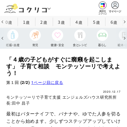
マイページ
講談社
コクリコ
0
1
2
3
4
5
6
歳
歳
歳
歳
歳
歳
歳
妊娠・出産
育児
健康・安全
食とレシピ
暮らし
絵本・
「４歳の子どもがすぐに癇癪を起こしま
す」 子育て相談 モンテッソーリで考えよ
う！
第１回
(2/2)
1ページ目に戻る
2020.12.17
モンテッソーリで子育て支援 エンジェルズハウス研究所所
長:
田中 昌子
最初はバターナイフで、バナナや、ゆでた人参を切る
ことから始めます。少しずつステップアップしていけ