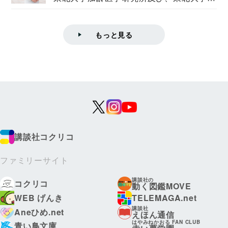
学院情報科学...
もっと見る
講談社コクリコ
ファミリーサイト
講談社の
コクリコ
動く図鑑MOVE
WEB げんき
TELEMAGA.net
講談社
Aneひめ.net
えほん通信
はやみねかおる FAN CLUB
青い鳥文庫