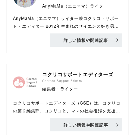
AnyMaMa（エニママ）ライター
AnyMaMa（エニママ）ライター兼コクリコ・サポー
ト・エディター 2012年生まれのサイエンス好き男
子、2015年生まれアート好き女子の母。都内で広告営
詳しい情報や関連記事
業や出版業を経て、結婚を機に茨城県に移住。以後リ
モートワークを中心に、エニママや県内のご縁ある企
業でフリーランスライターとして活動中。
AnyMaMa：https://anymama.jp/ Twitter：
https://twitter.com/AnyMaMaJP
コクリコサポートエディターズ
Cocreco Support Editors
編集者・ライター
コクリコサポートエディターズ（CSE）は、コクリコ
の第２編集部。コクリコと、ママの社会復帰を支援す
るサービス「AnyMaMa（エニママ）」が協力して立
詳しい情報や関連記事
ち上げました。子育てをしながら、ほかのお仕事をし
ながら……など、さまざまな立場で、子どもとの毎日