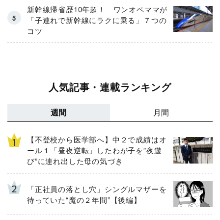
新幹線帰省歴10年超！ ワンオペママが
「子連れで新幹線にラクに乗る」７つの
コツ
人気記事・連載ランキング
週間
月間
【不登校から医学部へ】中２で成績はオ
ール１「昼夜逆転」したわが子を”夜遊
び”に連れ出した母の気づき
「正社員の落とし穴」シングルマザーを
待っていた“魔の２年間”【後編】