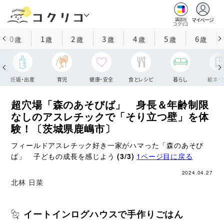
マイページ
講談社
コクリコ
0
1
2
3
4
5
6
歳
歳
歳
歳
歳
歳
歳
妊娠・出産
育児
健康・安全
食とレシピ
暮らし
絵本・
超穴場「森のあそびば」 身長＆年齢制限
なしのアスレチックで「そり立つ壁」を体
験！〔茨城県鹿嶋市〕
フィールドアスレチック好き一家がハマった「森のあそび
ば」 子どもの成長を感じよう
(3/3)
1ページ目に戻る
2024.04.27
北林 日菜
イートインログハウスで手作りごはん