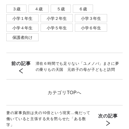
３歳
４歳
５歳
６歳
小学１年生
小学２年生
小学３年生
小学４年生
小学５年生
小学６年生
保護者向け
前の記事
滞在６時間でも足りない「ユメノバ」まさに夢
の乗りもの天国 元鉄子の母が子どもと訪問
カテゴリ
TOPへ
妻の家事負担は夫の10倍という現実…俺だって
次の記事
働いていると主張する夫を黙らせた「ある数
字」