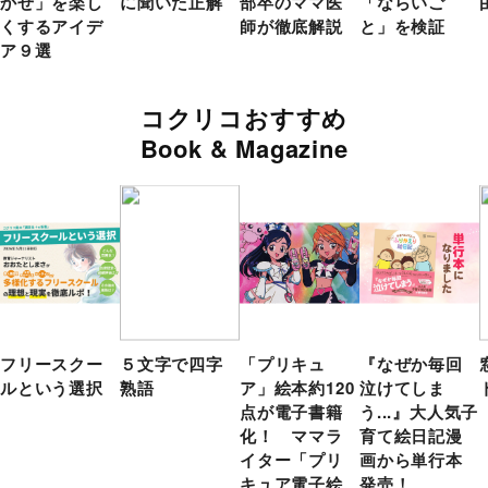
かせ」を楽し
に聞いた正解
部卒のママ医
「ならいご
くするアイデ
師が徹底解説
と」を検証
ア９選
コクリコおすすめ
Book & Magazine
フリースクー
５文字で四字
「プリキュ
『なぜか毎回
ルという選択
熟語
ア」絵本約120
泣けてしま
点が電子書籍
う...』大人気子
化！ ママラ
育て絵日記漫
イター「プリ
画から単行本
キュア電子絵
発売！