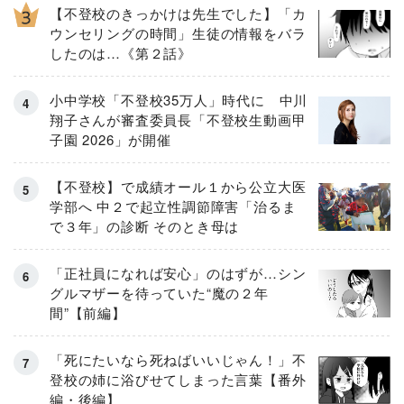
【不登校のきっかけは先生でした】「カ
ウンセリングの時間」生徒の情報をバラ
したのは…《第２話》
小中学校「不登校35万人」時代に 中川
翔子さんが審査委員長「不登校生動画甲
子園 2026」が開催
【不登校】で成績オール１から公立大医
学部へ 中２で起立性調節障害「治るま
で３年」の診断 そのとき母は
「正社員になれば安心」のはずが…シン
グルマザーを待っていた“魔の２年
間”【前編】
「死にたいなら死ねばいいじゃん！」不
登校の姉に浴びせてしまった言葉【番外
編・後編】