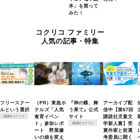
本」を買って
みた！
コクリコ ファミリー
人気の記事・特集
フリースクー
（PR）東急ホ
『神の蝶、舞
アーカイブ配
ルという選択
テルズ「人気
う果て』公式
信中【第67回
食育イベン
サイト
講談社児童文
講談社コクリコ
ト」参加レポ
学新人賞】受
講談社コクリコ
ート 野菜嫌
賞作家と前選
いの娘を変え
考委員に聞く