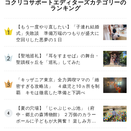
コクリコサポートエディターズカテゴリーの
ランキング
【もう一度やり直したい】「子連れ結婚
式」失敗談 準備万端のつもりが盛大に
空回りした悪夢の１日
【聖地巡礼】『耳をすませば』の舞台・
聖蹟桜ヶ丘を「巡礼」してみた
「キッザニア東京」全力満喫ママの「緻
密すぎる攻略法」 ４歳児と10ヵ所を制
覇 キモは徹底した準備と下調べ
【夏の穴場】「じゃぶじゃぶ池」（府
中・郷土の森博物館） ２万個のカラー
ボールに子どもが大興奮！ 楽しみ方と
注意点をルポ