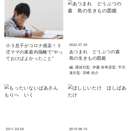
小３息子がコロナ感染！３
2022.07.29
あつまれ どうぶつの森
児ママの家庭内隔離で“やっ
島の生きもの図鑑
ておけばよかったこと”
編: 講談社監: 伊藤 弥寿彦監: 平沢
達矢監: 宮崎 佑介
2011.03.04
2015.09.10