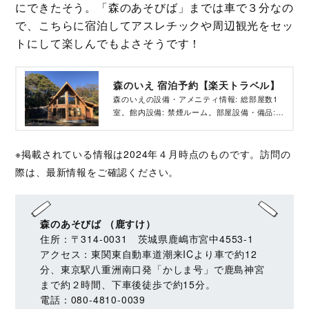
にできたそう。「森のあそびば」までは車で３分なの
で、こちらに宿泊してアスレチックや周辺観光をセッ
トにして楽しんでもよさそうです！
森のいえ 宿泊予約【楽天トラベル】
森のいえの設備・アメニティ情報: 総部屋数1
室。館内設備: 禁煙ルーム。部屋設備・備品:
湯沸かしポット、冷蔵庫、ドライヤー、個別空
調、洗浄機付トイレ、ボディーソープ、シャン
プー、リンス、コンディショナー、ハミガキセ
※掲載されている情報は2024年４月時点のものです。訪問の
ット、他。森のいえの宿泊予約は【楽天トラベ
際は、最新情報をご確認ください。
ル】で。
森のあそびば （鹿すけ）
住所：〒314‐0031 茨城県鹿嶋市宮中4553-1
アクセス：東関東自動車道潮来ICより車で約12
分、東京駅八重洲南口発「かしま号」で鹿島神宮
まで約２時間、下車後徒歩で約15分。
電話：080‐4810‐0039