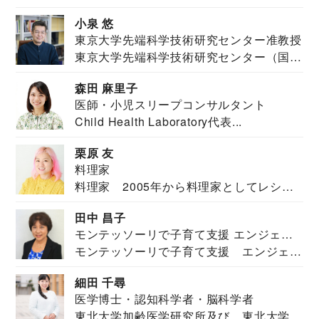
祉学科卒業...
小泉 悠
東京大学先端科学技術研究センター准教授
東京大学先端科学技術研究センター（国際
安全保障構想...
森田 麻里子
医師・小児スリープコンサルタント
Child Health Laboratory代表...
栗原 友
料理家
料理家 2005年から料理家としてレシピ
を紹介。東...
田中 昌子
モンテッソーリで子育て支援 エンジェル
モンテッソーリで子育て支援 エンジェル
ズハウス研究所所長
ズハウス研究...
細田 千尋
医学博士・認知科学者・脳科学者
東北大学加齢医学研究所及び、東北大学大