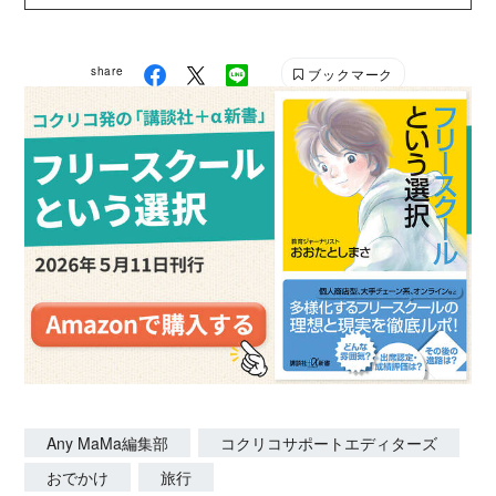
が楽しくなる記事を発信していきます。 AnyMaMa公
式HP：https://anymama.jp/ X：
share
ブックマーク
https://twitter.com/AnyMaMaJP Instagram：
https://www.instagram.com/anymama_official/
Any MaMa編集部
コクリコサポートエディターズ
おでかけ
旅行