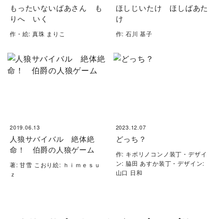
もったいないばあさん も
ほしじいたけ ほしばあた
りへ いく
け
作・絵: 真珠 まりこ
作: 石川 基子
2019.06.13
2023.12.07
人狼サバイバル 絶体絶
どっち？
命！ 伯爵の人狼ゲーム
作: キボリノコンノ装丁・デザイ
ン: 脇田 あすか装丁・デザイン:
著: 甘雪 こおり絵: ｈｉｍｅｓｕ
山口 日和
ｚ