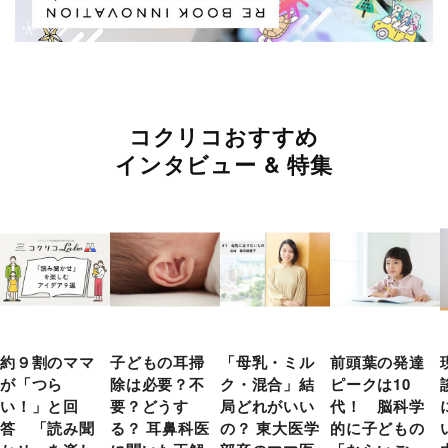
コクリコおすすめ
インタビュー & 特集
約９割のママ
子どもの耳掃
「母乳・ミル
前頭葉の発達
が「つら
除は必要？不
ク・混合」結
ピークは10
い！」と回
要？どうす
局どれがいい
代！ 脳科学
答 「読み聞
る？ 耳鼻科医
の？ 東大医学
的に子どもの