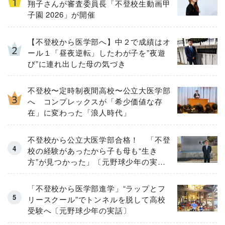
翔子さんが審査委員長「不登校生動画甲
子園 2026」が開催
【不登校から医学部へ】中２で成績はオ
ール１「昼夜逆転」したわが子を”夜遊
び”に連れ出した母の気づき
不登校〜定時制夜間高校〜公立大医学部
へ コンプレックスが「希少価値な存
在」に変わった「浪人時代」
不登校から公立大医学部合格！ 「不登
校の経験があったから子も母も“生き
方”が見つかった」〔元野球少年の実
話〕
「不登校から医学部進学」“ラップとフ
リースクール”でトンネルを脱して高校
受験へ〔元野球少年の実話〕