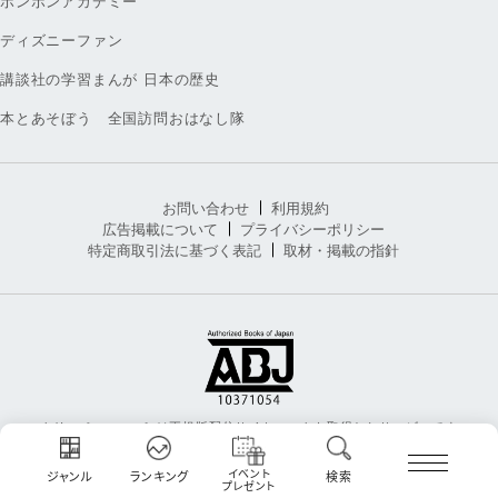
ボンボンアカデミー
ディズニーファン
講談社の学習まんが 日本の歴史
本とあそぼう 全国訪問おはなし隊
お問い合わせ
利用規約
広告掲載について
プライバシーポリシー
特定商取引法に基づく表記
取材・掲載の指針
コクリコ［cocreco］は正規版配信サイトマークを取得したサービスです。
ABJマークは、この電子書店・電子書籍配信サービスが、著作権者からコン
テンツ使用許諾を得た正規版配信サービスであることを示す登録商標（登録
イベント
ジャンル
ランキング
検索
プレゼント
番号 第6091713号）です。