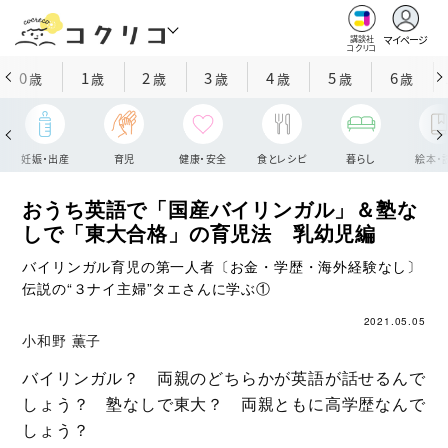
マイページ
講談社
コクリコ
0
1
2
3
4
5
6
歳
歳
歳
歳
歳
歳
歳
妊娠・出産
育児
健康・安全
食とレシピ
暮らし
絵本・
おうち英語で「国産バイリンガル」＆塾な
しで「東大合格」の育児法 乳幼児編
バイリンガル育児の第一人者〔お金・学歴・海外経験なし〕
伝説の“３ナイ主婦”タエさんに学ぶ①
2021.05.05
小和野 薫子
バイリンガル？ 両親のどちらかが英語が話せるんで
しょう？ 塾なしで東大？ 両親ともに高学歴なんで
しょう？