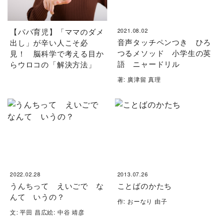
【パパ育児】「ママのダメ
2021.08.02
音声タッチペンつき ひろ
出し」が辛い人こそ必
つるメソッド 小学生の英
見！ 脳科学で考える目か
語 ニャードリル
らウロコの「解決方法」
著: 廣津留 真理
2022.02.28
2013.07.26
うんちって えいごで な
ことばのかたち
んて いうの？
作: おーなり 由子
文: 平田 昌広絵: 中谷 靖彦