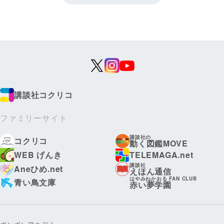
講談社コクリコ
ファミリーサイト
講談社の
コクリコ
動く図鑑MOVE
WEB げんき
TELEMAGA.net
講談社
Aneひめ.net
えほん通信
はやみねかおる FAN CLUB
青い鳥文庫
赤い夢学園