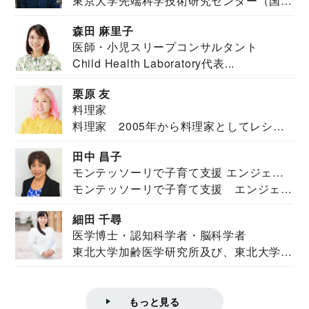
東京大学先端科学技術研究センター（国際
安全保障構想...
森田 麻里子
医師・小児スリープコンサルタント
Child Health Laboratory代表...
栗原 友
料理家
料理家 2005年から料理家としてレシピ
を紹介。東...
田中 昌子
モンテッソーリで子育て支援 エンジェル
モンテッソーリで子育て支援 エンジェル
ズハウス研究所所長
ズハウス研究...
細田 千尋
医学博士・認知科学者・脳科学者
東北大学加齢医学研究所及び、東北大学大
学院情報科学...
もっと見る