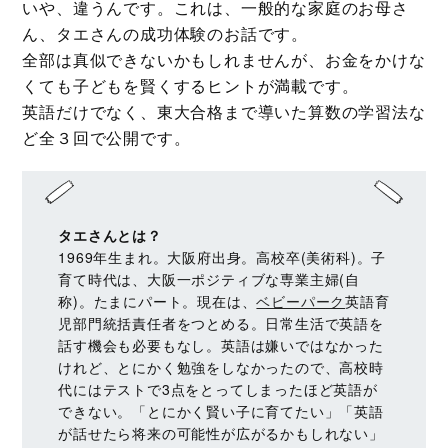
いや、違うんです。これは、一般的な家庭のお母さ
ん、タエさんの成功体験のお話です。
全部は真似できないかもしれませんが、お金をかけな
くても子どもを賢くするヒントが満載です。
英語だけでなく、東大合格まで導いた算数の学習法な
ど全３回で公開です。
タエさんとは？
1969年生まれ。大阪府出身。高校卒(美術科)。子
育て時代は、大阪一ポジティブな専業主婦(自
称)。たまにパート。現在は、
ベビーパーク
英語育
児部門統括責任者をつとめる。日常生活で英語を
話す機会も必要もなし。英語は嫌いではなかった
けれど、とにかく勉強をしなかったので、高校時
代にはテストで3点をとってしまったほど英語が
できない。「とにかく賢い子に育てたい」「英語
が話せたら将来の可能性が広がるかもしれない」