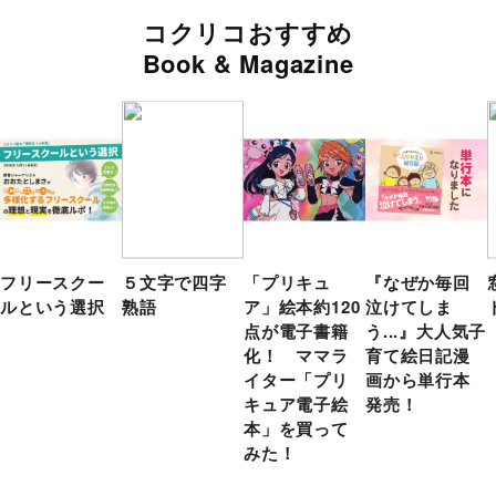
コクリコおすすめ
Book & Magazine
フリースクー
５文字で四字
「プリキュ
『なぜか毎回
ルという選択
熟語
ア」絵本約120
泣けてしま
点が電子書籍
う...』大人気子
化！ ママラ
育て絵日記漫
イター「プリ
画から単行本
キュア電子絵
発売！
本」を買って
みた！