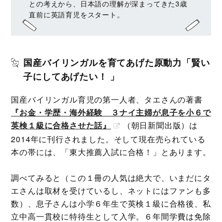
との考えから、日本語の理解が深まってきた3歳
直前に英語育児をスタート。
国産バイリンガルを育てあげた原動力「賢い
子にしてあげたい！ 」
国産バイリンガル育児の第一人者、タエさんの著書
『お金・学歴・海外経験 ３ナイ主婦が息子を小６で
英検１級に合格させた話』
（朝日新聞出版）は
2014年に刊行されました。そして現在売られている
本の帯には、「東大推薦入試に合格！」とあります。
調べてみると（この１冊の人気は絶大で、いまだにタ
エさんは取材を受けているし、ネットにはファンも多
数）、息子さんは小学６年生で英検１級に合格後、私
立中高一貫校に特待生として入学。６年間学費は免除