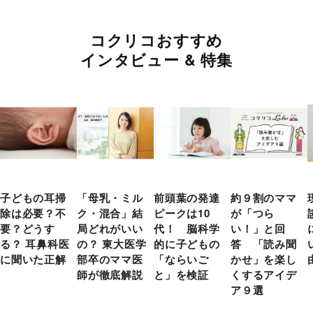
コクリコおすすめ
インタビュー & 特集
子どもの耳掃
「母乳・ミル
前頭葉の発達
約９割のママ
除は必要？不
ク・混合」結
ピークは10
が「つら
要？どうす
局どれがいい
代！ 脳科学
い！」と回
る？ 耳鼻科医
の？ 東大医学
的に子どもの
答 「読み聞
に聞いた正解
部卒のママ医
「ならいご
かせ」を楽し
師が徹底解説
と」を検証
くするアイデ
ア９選