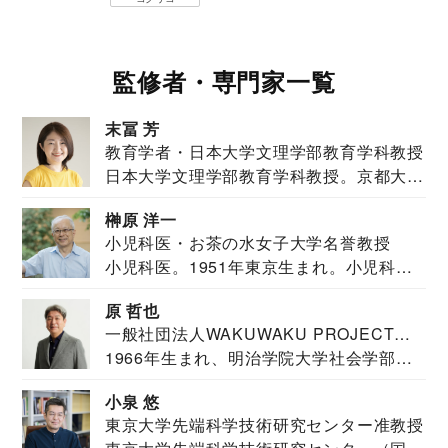
監修者・専門家一覧
末冨 芳
教育学者・日本大学文理学部教育学科教授
日本大学文理学部教育学科教授。京都大学
教育学部卒業...
榊原 洋一
小児科医・お茶の水女子大学名誉教授
小児科医。1951年東京生まれ。小児科
医。東京大学...
原 哲也
一般社団法人WAKUWAKU PROJECT
1966年生まれ、明治学院大学社会学部福
JAPAN代表・言語聴覚士・社会福祉士
祉学科卒業...
小泉 悠
東京大学先端科学技術研究センター准教授