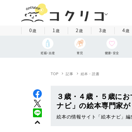
0
1
2
3
4
歳
歳
歳
歳
歳
妊娠・出産
育児
健康・安全
TOP
記事
絵本・読書
３歳・４歳・５歳にお
ナビ」の絵本専門家が
絵本の情報サイト「絵本ナビ」編