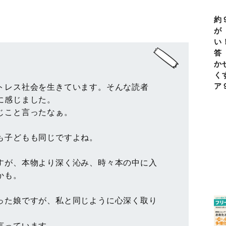
約
が
い
答
か
く
ア
トレス社会を生きています。そんな読者
に感じました。
じこと言ったなぁ。
も子どもも同じですよね。
すが、本物より深く沁み、時々本の中に入
かも。
った娘ですが、私と同じように心深く取り
言っています。