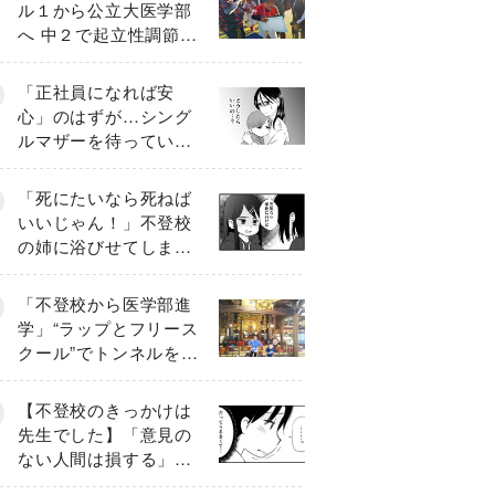
ル１から公立大医学部
へ 中２で起立性調節障
害「治るまで３年」の
診断 そのとき母は
「正社員になれば安
心」のはずが…シング
ルマザーを待ってい
た“魔の２年間”【前編】
「死にたいなら死ねば
いいじゃん！」不登校
の姉に浴びせてしまっ
た言葉【番外編・後
編】
「不登校から医学部進
学」“ラップとフリース
クール”でトンネルを脱
して高校受験へ〔元野
球少年の実話〕
【不登校のきっかけは
先生でした】「意見の
ない人間は損する」担
任の一言が苦しみに…