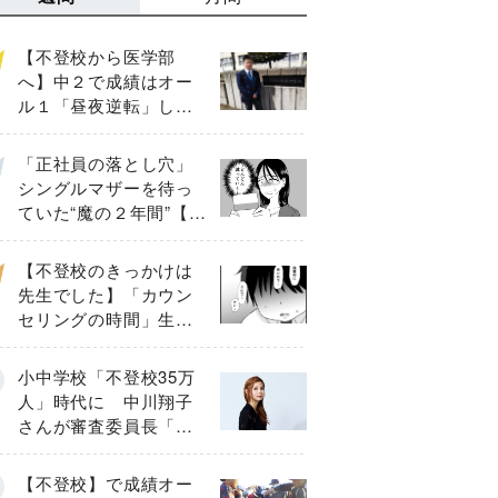
【不登校から医学部
へ】中２で成績はオー
ル１「昼夜逆転」した
わが子を”夜遊び”に連れ
出した母の気づき
「正社員の落とし穴」
シングルマザーを待っ
ていた“魔の２年間”【後
編】
【不登校のきっかけは
先生でした】「カウン
セリングの時間」生徒
の情報をバラしたの
は…《第２話》
小中学校「不登校35万
人」時代に 中川翔子
さんが審査委員長「不
登校生動画甲子園
2026」が開催
【不登校】で成績オー