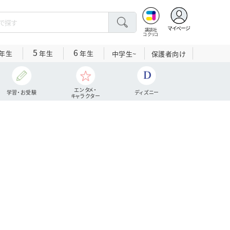
マイページ
講談社
コクリコ
5
6
年生
年生
年生
中学生~
保護者向け
エンタメ・
学習・お受験
ディズニー
キャラクター