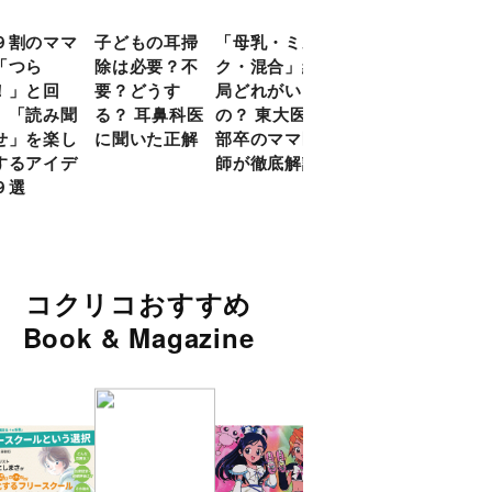
９割のママ
子どもの耳掃
「母乳・ミル
前頭葉の発達
現役
「つら
除は必要？不
ク・混合」結
ピークは10
談員
！」と回
要？どうす
局どれがいい
代！ 脳科学
に偏
 「読み聞
る？ 耳鼻科医
の？ 東大医学
的に子どもの
い」
せ」を楽し
に聞いた正解
部卒のママ医
「ならいご
由
するアイデ
師が徹底解説
と」を検証
９選
コクリコおすすめ
Book & Magazine