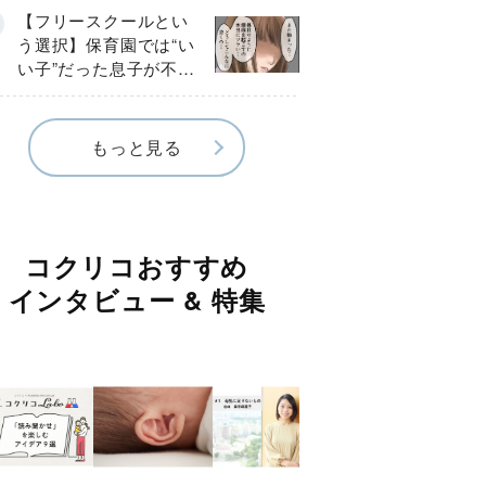
《第１話》
【フリースクールとい
う選択】保育園では“い
い子”だった息子が不登
校に…小学校入学後に
見えたSOS《第１話》
もっと見る
コクリコおすすめ
インタビュー & 特集