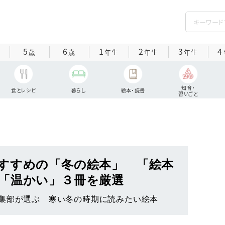
5
6
1
2
3
4
歳
歳
年生
年生
年生
知育・
食とレシピ
暮らし
絵本・読書
習いごと
すすめの「冬の絵本」 「絵本
「温かい」３冊を厳選
集部が選ぶ 寒い冬の時期に読みたい絵本