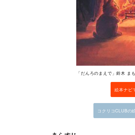
「だんろのまえで」鈴木 ま
絵本ナビ
コクリコCLUBの
あらすじ