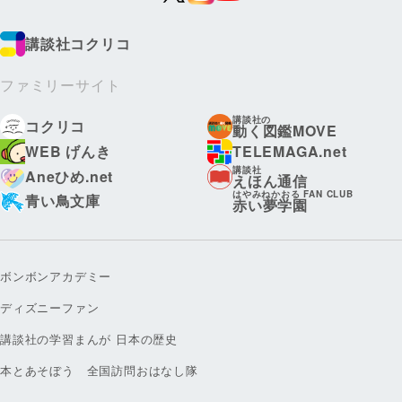
講談社コクリコ
ファミリーサイト
講談社の
コクリコ
動く図鑑MOVE
WEB げんき
TELEMAGA.net
講談社
Aneひめ.net
えほん通信
はやみねかおる FAN CLUB
青い鳥文庫
赤い夢学園
ボンボンアカデミー
ディズニーファン
講談社の学習まんが 日本の歴史
本とあそぼう 全国訪問おはなし隊