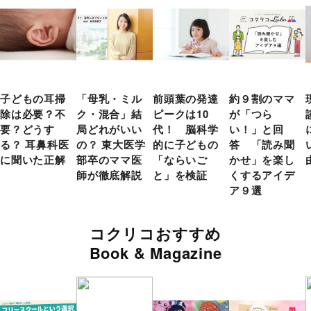
子どもの耳掃
「母乳・ミル
前頭葉の発達
約９割のママ
除は必要？不
ク・混合」結
ピークは10
が「つら
要？どうす
局どれがいい
代！ 脳科学
い！」と回
る？ 耳鼻科医
の？ 東大医学
的に子どもの
答 「読み聞
に聞いた正解
部卒のママ医
「ならいご
かせ」を楽し
師が徹底解説
と」を検証
くするアイデ
ア９選
コクリコおすすめ
Book & Magazine