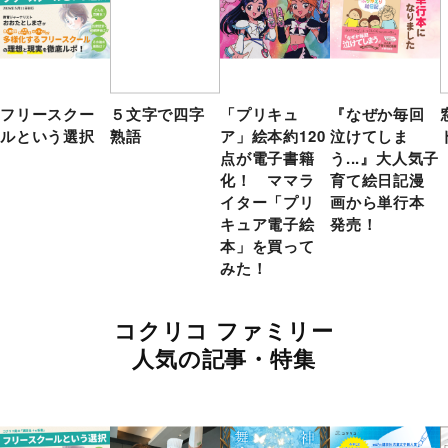
フリースクー
５文字で四字
「プリキュ
『なぜか毎回
ルという選択
熟語
ア」絵本約120
泣けてしま
点が電子書籍
う...』大人気子
化！ ママラ
育て絵日記漫
イター「プリ
画から単行本
キュア電子絵
発売！
本」を買って
みた！
コクリコ ファミリー
人気の記事・特集