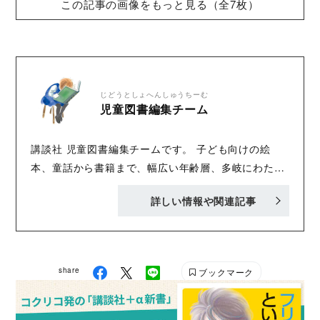
この記事の画像をもっと見る（全7枚）
じどうとしょへんしゅうちーむ
児童図書編集チーム
講談社 児童図書編集チームです。 子ども向けの絵
本、童話から書籍まで、幅広い年齢層、多岐にわたる
内容で、「おもしろくてタメになる」書籍を刊行中！
詳しい情報や関連記事
Twitter :@Kodansha_jidou YA! Entertainmentの
Twitter :@KODANSHA_YA_PR
share
ブックマーク