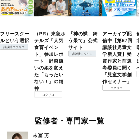
フリースクー
（PR）東急ホ
『神の蝶、舞
アーカイブ配
ルという選択
テルズ「人気
う果て』公式
信中【第67回
食育イベン
サイト
講談社児童文
講談社コクリコ
ト」参加レポ
学新人賞】受
講談社コクリコ
ート 野菜嫌
賞作家と前選
いの娘を変え
考委員に聞く
た「もったい
「児童文学創
ない！」の精
作セミナー」
神
コクリコ
コクリコ
監修者・専門家一覧
末冨 芳