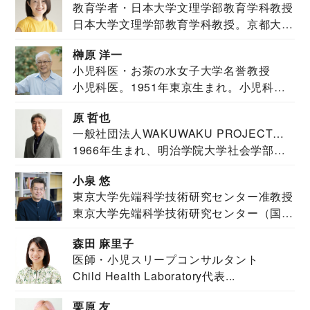
教育学者・日本大学文理学部教育学科教授
日本大学文理学部教育学科教授。京都大学
教育学部卒業...
榊原 洋一
小児科医・お茶の水女子大学名誉教授
小児科医。1951年東京生まれ。小児科
医。東京大学...
原 哲也
一般社団法人WAKUWAKU PROJECT
1966年生まれ、明治学院大学社会学部福
JAPAN代表・言語聴覚士・社会福祉士
祉学科卒業...
小泉 悠
東京大学先端科学技術研究センター准教授
東京大学先端科学技術研究センター（国際
安全保障構想...
森田 麻里子
医師・小児スリープコンサルタント
Child Health Laboratory代表...
栗原 友