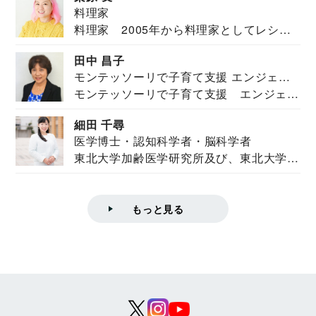
料理家
料理家 2005年から料理家としてレシピ
を紹介。東...
田中 昌子
モンテッソーリで子育て支援 エンジェル
モンテッソーリで子育て支援 エンジェル
ズハウス研究所所長
ズハウス研究...
細田 千尋
医学博士・認知科学者・脳科学者
東北大学加齢医学研究所及び、東北大学大
学院情報科学...
もっと見る