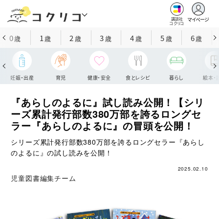
マイページ
講談社
コクリコ
0
1
2
3
4
5
6
歳
歳
歳
歳
歳
歳
歳
妊娠・出産
育児
健康・安全
食とレシピ
暮らし
絵本・
『あらしのよるに』試し読み公開！【シリ
ーズ累計発行部数380万部を誇るロングセ
ラー『あらしのよるに』の冒頭を公開！
シリーズ累計発行部数380万部を誇るロングセラー『あらし
のよるに』の試し読みを公開！
2025.02.10
児童図書編集チーム