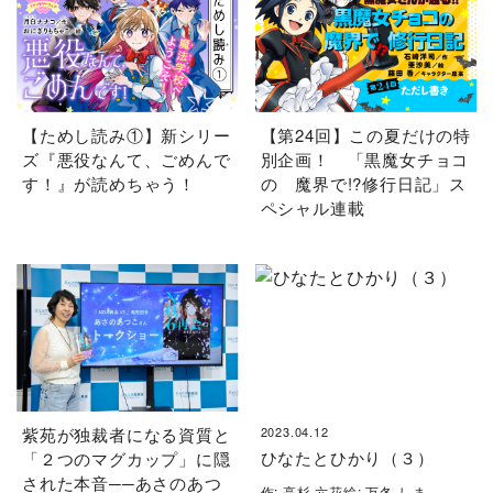
【ためし読み①】新シリー
【第24回】この夏だけの特
ズ『悪役なんて、ごめんで
別企画！ 「黒魔女チョコ
す！』が読めちゃう！
の 魔界で!?修行日記」ス
ペシャル連載
紫苑が独裁者になる資質と
2023.04.12
ひなたとひかり（３）
「２つのマグカップ」に隠
された本音──あさのあつ
作: 高杉 六花絵: 万冬 しま