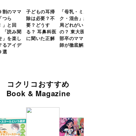
９割のママ
子どもの耳掃
「母乳・ミル
前頭葉の発達
現役
「つら
除は必要？不
ク・混合」結
ピークは10
談員
！」と回
要？どうす
局どれがいい
代！ 脳科学
に偏
 「読み聞
る？ 耳鼻科医
の？ 東大医学
的に子どもの
い」
せ」を楽し
に聞いた正解
部卒のママ医
「ならいご
由
するアイデ
師が徹底解説
と」を検証
９選
コクリコおすすめ
Book & Magazine