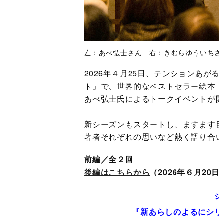
左：あべ弘士さん 右：きむらゆういち
2026年４月25日、テンションあがる
ト」で、世界的なベストセラー絵本
あべ弘士氏によるトークイベントが
新シーズンもスタートし、ますます
著者それぞれの思いなど熱く語り合
前編／全２回
後編はこちらから
（2026年６月2
『新あらしのよるにシ