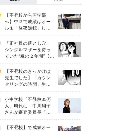
【不登校から医学部
へ】中２で成績はオー
ル１「昼夜逆転」した
わが子を”夜遊び”に連れ
出した母の気づき
「正社員の落とし穴」
シングルマザーを待っ
ていた“魔の２年間”【後
編】
【不登校のきっかけは
先生でした】「カウン
セリングの時間」生徒
の情報をバラしたの
は…《第２話》
小中学校「不登校35万
人」時代に 中川翔子
さんが審査委員長「不
登校生動画甲子園
2026」が開催
【不登校】で成績オー