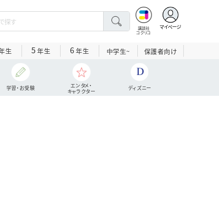
マイページ
講談社
コクリコ
5
6
年生
年生
年生
中学生~
保護者向け
エンタメ・
学習・お受験
ディズニー
キャラクター