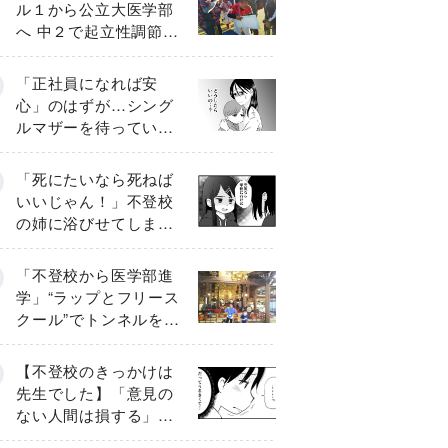
ル１から公立大医学部
へ 中２で起立性調節障
害「治るまで３年」の
診断 そのとき母は
「正社員になれば安
心」のはずが…シング
ルマザーを待ってい
た“魔の２年間”【前編】
「死にたいなら死ねば
いいじゃん！」不登校
の姉に浴びせてしまっ
た言葉【番外編・後
編】
「不登校から医学部進
学」“ラップとフリース
クール”でトンネルを脱
して高校受験へ〔元野
球少年の実話〕
【不登校のきっかけは
先生でした】「意見の
ない人間は損する」担
任の一言が苦しみに…