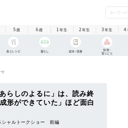
5
6
1
2
3
4
歳
歳
年生
年生
年生
知育・
食とレシピ
暮らし
絵本・読書
習いごと
かせ
あらしのよるに」は、読み終
成形ができていた」ほど面白
スペシャルトークショー 前編