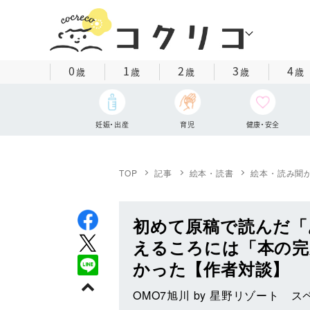
0
1
2
3
4
歳
歳
歳
歳
歳
妊娠・出産
育児
健康・安全
TOP
記事
絵本・読書
絵本・読み聞
初めて原稿で読んだ「
えるころには「本の完
かった【作者対談】
OMO7旭川 by 星野リゾート 