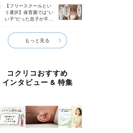
《第１話》
【フリースクールとい
う選択】保育園では“い
い子”だった息子が不登
校に…小学校入学後に
見えたSOS《第１話》
もっと見る
コクリコおすすめ
インタビュー & 特集