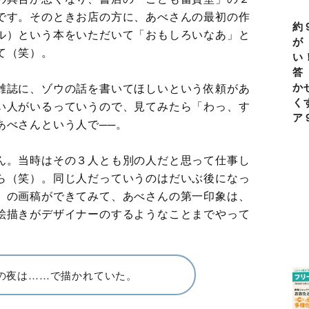
です。そのときお店の方に、あべさんの最初の作
約
ル）という本をいただいて「おもしろいなあ」と
が
て（笑）。
い
答
か
雑誌に、ゾウの話を書いてほしいという依頼があ
く
い人がいるっていうので、見てみたら「わっ、す
ア
あべさんという人で──。
ん。当時はその３人とも別の人だと思って仕事し
ら（笑）。同じ人だっていうのはだいぶ後になっ
』の画稿ができてみて、あべさんの第一印象は、
絵描きがデザイナーのするようなことまでやって
の夜は……で描かれていた。