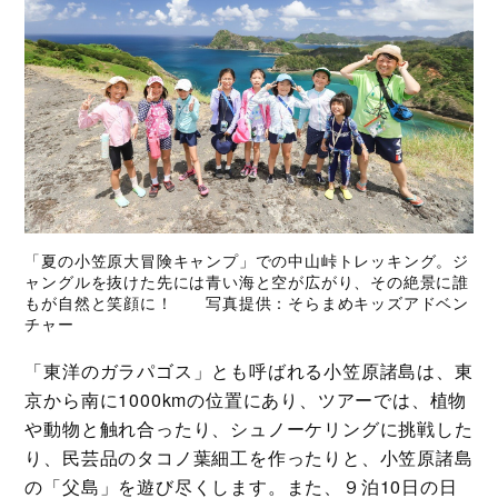
「夏の小笠原大冒険キャンプ」での中山峠トレッキング。ジ
ャングルを抜けた先には青い海と空が広がり、その絶景に誰
もが自然と笑顔に！ 写真提供：そらまめキッズアドベン
チャー
「東洋のガラパゴス」とも呼ばれる小笠原諸島は、東
京から南に1000kmの位置にあり、ツアーでは、植物
や動物と触れ合ったり、シュノーケリングに挑戦した
り、民芸品のタコノ葉細工を作ったりと、小笠原諸島
の「父島」を遊び尽くします。また、９泊10日の日