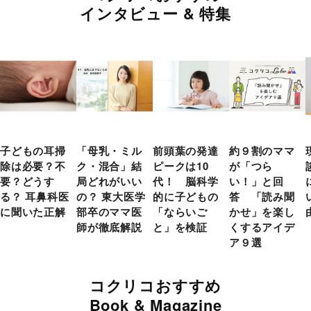
インタビュー & 特集
子どもの耳掃
「母乳・ミル
前頭葉の発達
約９割のママ
除は必要？不
ク・混合」結
ピークは10
が「つら
要？どうす
局どれがいい
代！ 脳科学
い！」と回
る？ 耳鼻科医
の？ 東大医学
的に子どもの
答 「読み聞
に聞いた正解
部卒のママ医
「ならいご
かせ」を楽し
師が徹底解説
と」を検証
くするアイデ
ア９選
コクリコおすすめ
Book & Magazine