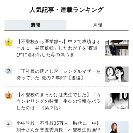
人気記事・連載ランキング
週間
月間
【不登校から医学部へ】中２で成績はオ
ール１「昼夜逆転」したわが子を”夜遊
び”に連れ出した母の気づき
「正社員の落とし穴」シングルマザーを
待っていた“魔の２年間”【後編】
【不登校のきっかけは先生でした】「カ
ウンセリングの時間」生徒の情報をバラ
したのは…《第２話》
小中学校「不登校35万人」時代に 中川
翔子さんが審査委員長「不登校生動画甲