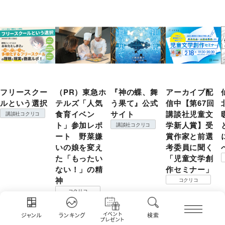
フリースクー
（PR）東急ホ
『神の蝶、舞
アーカイブ配
ルという選択
テルズ「人気
う果て』公式
信中【第67回
食育イベン
サイト
講談社児童文
講談社コクリコ
ト」参加レポ
学新人賞】受
講談社コクリコ
ート 野菜嫌
賞作家と前選
いの娘を変え
考委員に聞く
た「もったい
「児童文学創
ない！」の精
作セミナー」
神
コクリコ
コクリコ
イベント
ジャンル
ランキング
検索
プレゼント