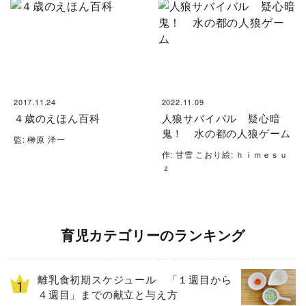
2017.11.24
2022.11.09
４歳のえほん百科
人狼サバイバル 疑心暗
鬼！ 水の都の人狼ゲーム
監: 榊原 洋一
作: 甘雪 こおり絵: ｈｉｍｅｓｕ
ｚ
育児カテゴリーのランキング
離乳食初期スケジュール 「１週目から
４週目」までの献立と与え方