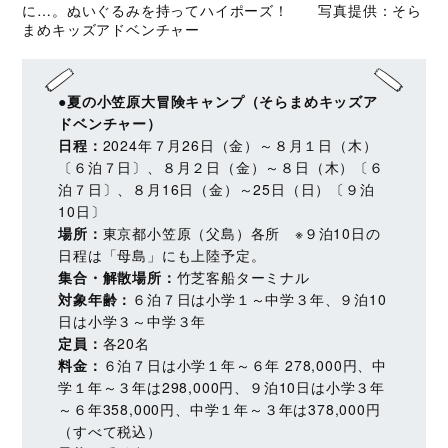
に…。ぬいぐるみを持ってハイポーズ！ 写真提供：そら
まめキッズアドベンチャー
●夏の小笠原大冒険キャンプ（そらまめキッズア
ドベンチャー）
日程：
2024年７月26日（金）～８月１日（木）
〔６泊７日〕、８月２日（金）～８日（木）〔６
泊７日〕、８月16日（金）～25日（日）〔９泊
10日〕
場所：
東京都小笠原（父島）各所 ※９泊10日の
日程は「母島」にも上陸予定。
集合・解散場所：
竹芝客船ターミナル
対象年齢：
６泊７日は小学１～中学３年、９泊10
日は小学３～中学３年
定員：
各20名
料金：
６泊７日は小学１年～６年 278,000円、中
学１年～３年は298,000円、９泊10日は小学３年
～６年358,000円、中学１年～３年は378,000円
（すべて税込）