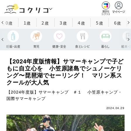
マイページ
講談社
コクリコ
0
1
2
3
4
5
6
歳
歳
歳
歳
歳
歳
歳
妊娠・出産
育児
健康・安全
食とレシピ
暮らし
絵本・
【2024年度版情報】サマーキャンプで子ど
もに自立心を 小笠原諸島でシュノーケリ
ング〜琵琶湖でセーリング！ マリン系ス
クールが大人気
【2024年度版】サマーキャンプ ＃１ 小笠原キャンプ・
国際サマーキャンプ
2024.04.29