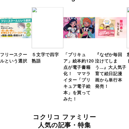
フリースクー
５文字で四字
「プリキュ
『なぜか毎回
ルという選択
熟語
ア」絵本約120
泣けてしま
点が電子書籍
う...』大人気子
化！ ママラ
育て絵日記漫
イター「プリ
画から単行本
キュア電子絵
発売！
本」を買って
みた！
コクリコ ファミリー
人気の記事・特集