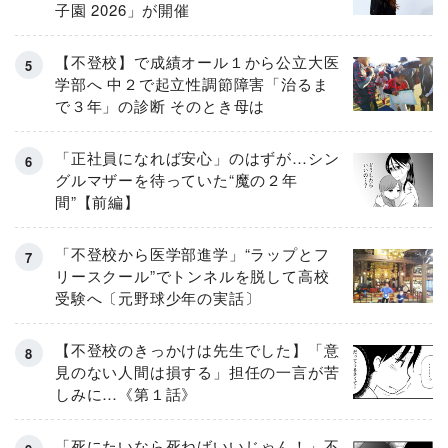
子園 2026」が開催
【不登校】で成績オール１から公立大医
学部へ 中２で起立性調節障害「治るま
で３年」の診断 そのとき母は
「正社員になれば安心」のはずが…シン
グルマザーを待っていた“魔の２年
間”【前編】
「不登校から医学部進学」“ラップとフ
リースクール”でトンネルを脱して高校
受験へ〔元野球少年の実話〕
【不登校のきっかけは先生でした】「意
見のない人間は損する」担任の一言が苦
しみに…《第１話》
「死にたいなら死ねばいいじゃん！」不