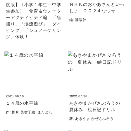
ＮＨＫのおかあさんといっ
度版】〔小学１年生～中学
しょ ２０２４なつ号
生参加〕 食育＆ウォータ
ーアクティビティ編 「魚
編: 講談社
捕り」「渓流遊び」「ダイ
ビング」「シュノーケリン
グ」体験！
2020.06.10
2022.07.28
１４歳の水平線
あきやまかぜさぶろうの
夏休み 絵日記ドリル
作: 椰月 美智子絵: またよし
著: あきやま かぜさぶろう