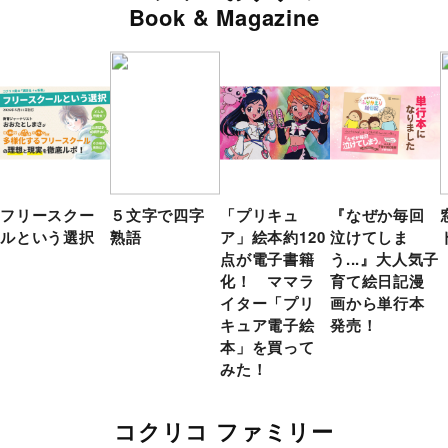
Book & Magazine
フリースクー
５文字で四字
「プリキュ
『なぜか毎回
ルという選択
熟語
ア」絵本約120
泣けてしま
点が電子書籍
う...』大人気子
化！ ママラ
育て絵日記漫
イター「プリ
画から単行本
キュア電子絵
発売！
本」を買って
みた！
コクリコ ファミリー