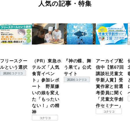
人気の記事・特集
フリースクー
（PR）東急ホ
『神の蝶、舞
アーカイブ配
ルという選択
テルズ「人気
う果て』公式
信中【第67回
食育イベン
サイト
講談社児童文
講談社コクリコ
ト」参加レポ
学新人賞】受
講談社コクリコ
ート 野菜嫌
賞作家と前選
いの娘を変え
考委員に聞く
た「もったい
「児童文学創
ない！」の精
作セミナー」
神
コクリコ
コクリコ