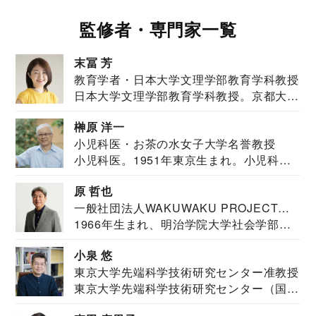
監修者・専門家一覧
末冨 芳
教育学者・日本大学文理学部教育学科教授
日本大学文理学部教育学科教授。京都大学
教育学部卒業...
榊原 洋一
小児科医・お茶の水女子大学名誉教授
小児科医。1951年東京生まれ。小児科
医。東京大学...
原 哲也
一般社団法人WAKUWAKU PROJECT
1966年生まれ、明治学院大学社会学部福
JAPAN代表・言語聴覚士・社会福祉士
祉学科卒業...
小泉 悠
東京大学先端科学技術研究センター准教授
東京大学先端科学技術研究センター（国際
安全保障構想...