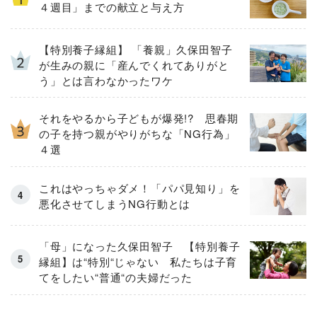
４週目」までの献立と与え方
【特別養子縁組】 「養親」久保田智子
が生みの親に「産んでくれてありがと
う」とは言わなかったワケ
それをやるから子どもが爆発!? 思春期
の子を持つ親がやりがちな「NG行為」
４選
これはやっちゃダメ！「パパ見知り」を
悪化させてしまうNG行動とは
「母」になった久保田智子 【特別養子
縁組】は“特別“じゃない 私たちは子育
てをしたい“普通“の夫婦だった