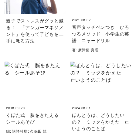
親子でストレスがグッと減
2021.08.02
音声タッチペンつき ひろ
る！ 「アンガーマネジメ
つるメソッド 小学生の英
ント」を使って子どもを上
語 ニャードリル
手に𠮟る方法
著: 廣津留 真理
2018.09.20
2024.08.01
くぼた式 脳をきたえる
ほんとうは、どうしたい
シールあそび
の？ ミックをかえた た
いようのことば
編: 講談社監: 久保田 競