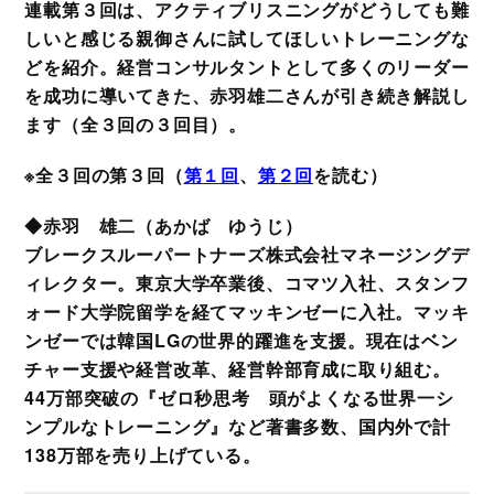
連載第３回は、アクティブリスニングがどうしても難
しいと感じる親御さんに試してほしいトレーニングな
どを紹介。経営コンサルタントとして多くのリーダー
を成功に導いてきた、赤羽雄二さんが引き続き解説し
ます（全３回の３回目）。
※全３回の第３回（
第１回
、
第２回
を読む）
◆赤羽 雄二（あかば ゆうじ）
ブレークスルーパートナーズ株式会社マネージングデ
ィレクター。東京大学卒業後、コマツ入社、スタンフ
ォード大学院留学を経てマッキンゼーに入社。マッキ
ンゼーでは韓国LGの世界的躍進を支援。現在はベン
チャー支援や経営改革、経営幹部育成に取り組む。
44万部突破の『ゼロ秒思考 頭がよくなる世界一シ
ンプルなトレーニング』など著書多数、国内外で計
138万部を売り上げている。