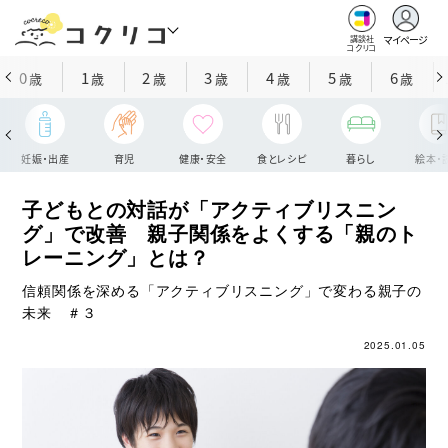
マイページ
講談社
コクリコ
0
1
2
3
4
5
6
歳
歳
歳
歳
歳
歳
歳
妊娠・出産
育児
健康・安全
食とレシピ
暮らし
絵本・
子どもとの対話が「アクティブリスニン
グ」で改善 親子関係をよくする「親のト
レーニング」とは？
信頼関係を深める「アクティブリスニング」で変わる親子の
未来 ＃３
2025.01.05