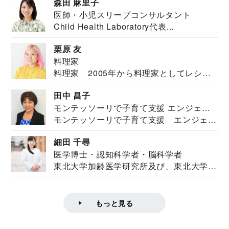
森田 麻里子
医師・小児スリープコンサルタント
Child Health Laboratory代表...
栗原 友
料理家
料理家 2005年から料理家としてレシピ
を紹介。東...
田中 昌子
モンテッソーリで子育て支援 エンジェル
モンテッソーリで子育て支援 エンジェル
ズハウス研究所所長
ズハウス研究...
細田 千尋
医学博士・認知科学者・脳科学者
東北大学加齢医学研究所及び、東北大学大
学院情報科学...
もっと見る