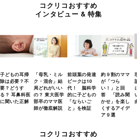
コクリコおすすめ
インタビュー & 特集
子どもの耳掃
「母乳・ミル
前頭葉の発達
約９割のママ
除は必要？不
ク・混合」結
ピークは10
が「つら
要？どうす
局どれがいい
代！ 脳科学
い！」と回
る？ 耳鼻科医
の？ 東大医学
的に子どもの
答 「読み聞
に聞いた正解
部卒のママ医
「ならいご
かせ」を楽し
師が徹底解説
と」を検証
くするアイデ
ア９選
コクリコおすすめ