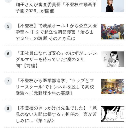
翔子さんが審査委員長「不登校生動画甲
子園 2026」が開催
【不登校】で成績オール１から公立大医
学部へ 中２で起立性調節障害「治るま
で３年」の診断 そのとき母は
「正社員になれば安心」のはずが…シン
グルマザーを待っていた“魔の２年
間”【前編】
「不登校から医学部進学」“ラップとフ
リースクール”でトンネルを脱して高校
受験へ〔元野球少年の実話〕
【不登校のきっかけは先生でした】「意
見のない人間は損する」担任の一言が苦
しみに…《第１話》