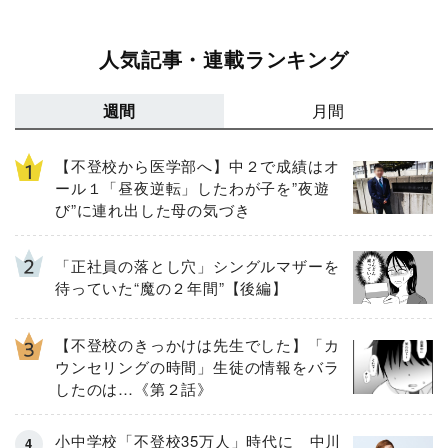
人気記事・連載ランキング
週間
月間
【不登校から医学部へ】中２で成績はオ
ール１「昼夜逆転」したわが子を”夜遊
び”に連れ出した母の気づき
「正社員の落とし穴」シングルマザーを
待っていた“魔の２年間”【後編】
【不登校のきっかけは先生でした】「カ
ウンセリングの時間」生徒の情報をバラ
したのは…《第２話》
小中学校「不登校35万人」時代に 中川