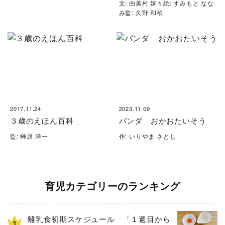
文: 由美村 嬉々絵: すみもと なな
み監: 久野 和禎
2017.11.24
2023.11.09
３歳のえほん百科
パンダ おかおたいそう
監: 榊原 洋一
作: いりやま さとし
育児カテゴリーのランキング
離乳食初期スケジュール 「１週目から