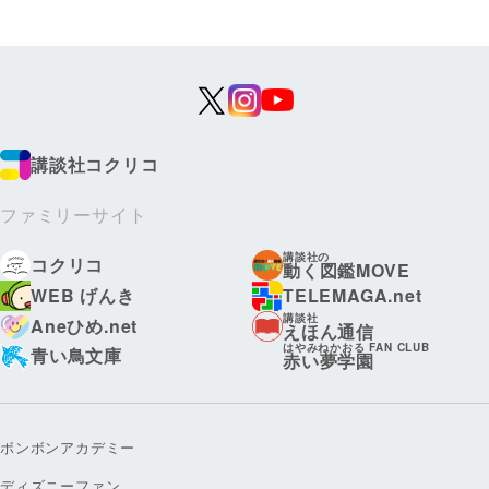
講談社コクリコ
ファミリーサイト
講談社の
コクリコ
動く図鑑MOVE
WEB げんき
TELEMAGA.net
講談社
Aneひめ.net
えほん通信
はやみねかおる FAN CLUB
青い鳥文庫
赤い夢学園
ボンボンアカデミー
ディズニーファン