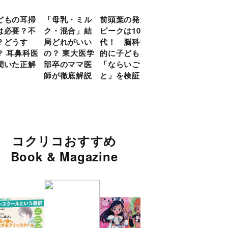
どもの耳掃
「母乳・ミル
前頭葉の発達
約９割のママ
現役
は必要？不
ク・混合」結
ピークは10
が「つら
談員
？どうす
局どれがいい
代！ 脳科学
い！」と回
に偏
？ 耳鼻科医
の？ 東大医学
的に子どもの
答 「読み聞
い」
聞いた正解
部卒のママ医
「ならいご
かせ」を楽し
由
師が徹底解説
と」を検証
くするアイデ
ア９選
コクリコおすすめ
Book & Magazine