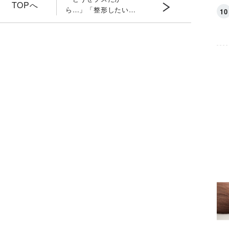
TOPへ
ら…」「整形したい」
と悩む我が子 親の答
え方「２つのポイン
ト」と本当に知るべき
「裏側の理由」