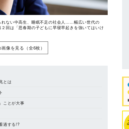
られない中高生、睡眠不足の社会人……幅広い世代の
第２回は「思春期の子どもに早寝早起きを強いてはいけ
の画像を見る（全6枚）
兆とは
ト
」ことが大事
過する!?