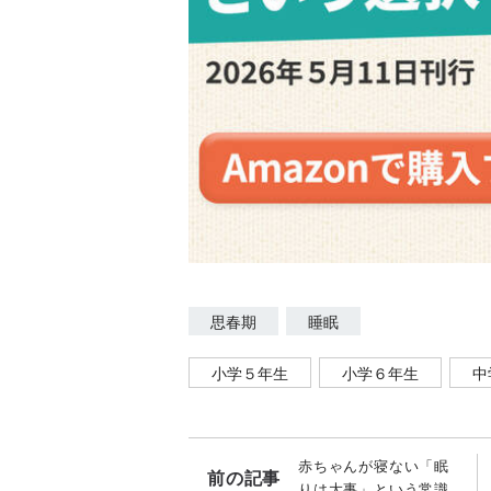
思春期
睡眠
小学５年生
小学６年生
中
赤ちゃんが寝ない「眠
前の記事
りは大事」という常識