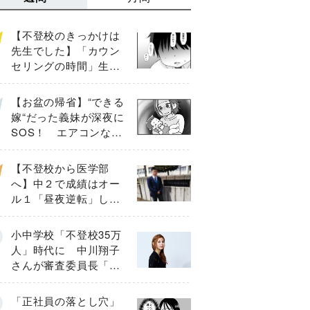
【不登校のきっかけは
先生でした】「カウン
セリングの時間」生徒
の情報をバラしたの
は…《第２話》
【お盆の帰省】“できる
嫁“だった義妹が深夜に
SOS！ エアコンな
し・肉禁止の義実家ル
ールに変化が…〈後
【不登校から医学部
編〉
へ】中２で成績はオー
ル１「昼夜逆転」した
わが子を”夜遊び”に連れ
出した母の気づき
小中学校「不登校35万
人」時代に 中川翔子
さんが審査委員長「不
登校生動画甲子園
2026」が開催
「正社員の落とし穴」