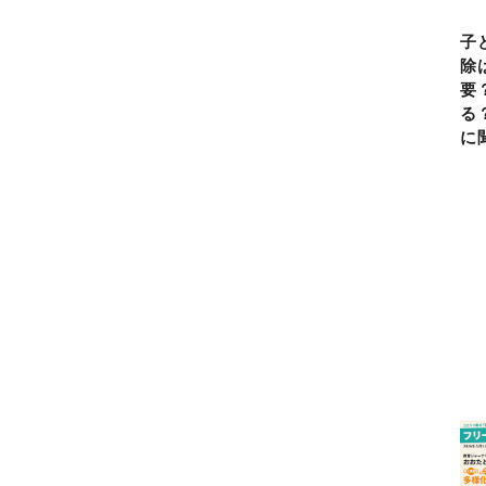
子
除
要
る
に