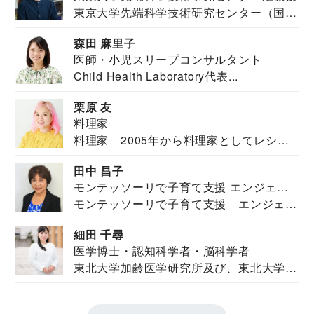
東京大学先端科学技術研究センター（国際
安全保障構想...
森田 麻里子
医師・小児スリープコンサルタント
Child Health Laboratory代表...
栗原 友
料理家
料理家 2005年から料理家としてレシピ
を紹介。東...
田中 昌子
モンテッソーリで子育て支援 エンジェル
モンテッソーリで子育て支援 エンジェル
ズハウス研究所所長
ズハウス研究...
細田 千尋
医学博士・認知科学者・脳科学者
東北大学加齢医学研究所及び、東北大学大
学院情報科学...