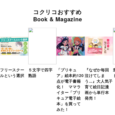
コクリコおすすめ
Book & Magazine
フリースクー
５文字で四字
「プリキュ
『なぜか毎回
ルという選択
熟語
ア」絵本約120
泣けてしま
点が電子書籍
う...』大人気子
化！ ママラ
育て絵日記漫
イター「プリ
画から単行本
キュア電子絵
発売！
本」を買って
みた！