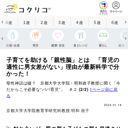
マイページ
講談社
コクリコ
0
1
2
3
4
5
6
歳
歳
歳
歳
歳
歳
歳
妊娠・出産
育児
健康・安全
食とレシピ
暮らし
絵本・
子育てを助ける「親性脳」とは 「育児の
適性に男女差がない」理由が最新科学で分
かった！
母性神話は噓？ 京都大学大学院・明和政子教授に聞く「今
だからこそ必要な“パパ育児”」 ＃２
(2/2)
1ページ目に戻
る
2024.01.18
京都大学大学院教育学研究科教授:
明和 政子