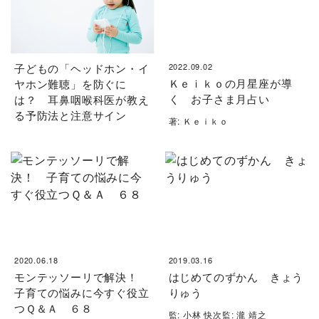
子どもの「ヘッドホン・イ
2022.09.02
Ｋｅｉｋｏの月星座が導
ヤホン難聴」を防ぐに
く お子さま月占い
は？ 耳鼻咽喉科医が教え
る予防法と注意サイン
著: Ｋｅｉｋｏ
2020.06.18
2019.03.16
モンテッソーリで解決！
はじめてのずかん きょう
子育ての悩みに今すぐ役立
りゅう
つＱ＆Ａ ６８
監: 小林 快次監: 瀧 靖之