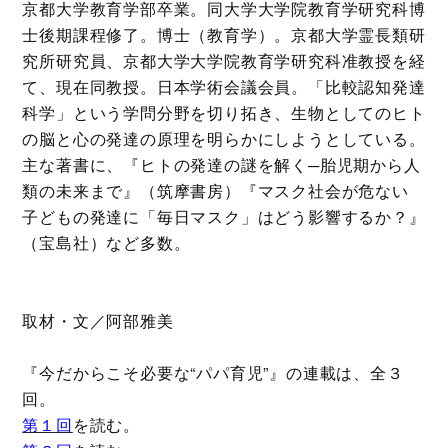
京都大学教育学部卒業。同大学大学院教育学研究科博
士後期課程修了。博士（教育学）。京都大学霊長類研
究所研究員、京都大学大学院教育学研究科准教授を経
て、現在同教授。日本学術会議会員。「比較認知発達
科学」という学問分野を切り拓き、生物としてのヒト
の脳と心の発達の原理を明らかにしようとしている。
主な著書に、『ヒトの発達の謎を解く─胎児期から人
類の未来まで』（筑摩書房）『マスク社会が危ない
子どもの発達に「毎日マスク」はどう影響するか？』
（宝島社）など多数。
取材・文／阿部雅美
『今だからこそ必要な“パパ育児”』の連載は、全３
回。
第１回
を読む。