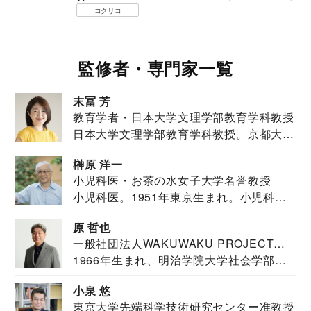
コクリコ
監修者・専門家一覧
末冨 芳
教育学者・日本大学文理学部教育学科教授
日本大学文理学部教育学科教授。京都大学
教育学部卒業...
榊原 洋一
小児科医・お茶の水女子大学名誉教授
小児科医。1951年東京生まれ。小児科
医。東京大学...
原 哲也
一般社団法人WAKUWAKU PROJECT
1966年生まれ、明治学院大学社会学部福
JAPAN代表・言語聴覚士・社会福祉士
祉学科卒業...
小泉 悠
東京大学先端科学技術研究センター准教授