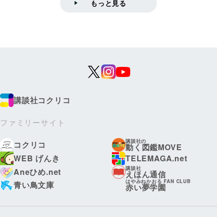
もっと見る
講談社コクリコ
ファミリーサイト
講談社の
コクリコ
動く図鑑MOVE
WEB げんき
TELEMAGA.net
講談社
Aneひめ.net
えほん通信
はやみねかおる FAN CLUB
青い鳥文庫
赤い夢学園