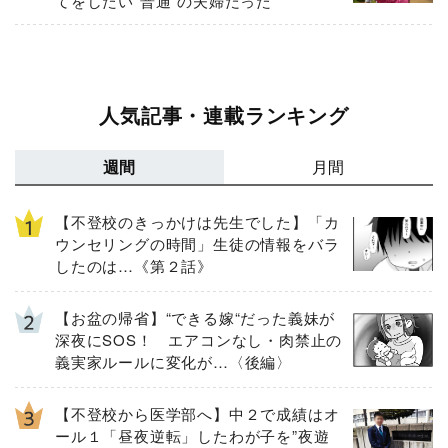
てをしたい“普通“の夫婦だった
人気記事・連載ランキング
週間
月間
【不登校のきっかけは先生でした】「カ
ウンセリングの時間」生徒の情報をバラ
したのは…《第２話》
【お盆の帰省】“できる嫁“だった義妹が
深夜にSOS！ エアコンなし・肉禁止の
義実家ルールに変化が…〈後編〉
【不登校から医学部へ】中２で成績はオ
ール１「昼夜逆転」したわが子を”夜遊