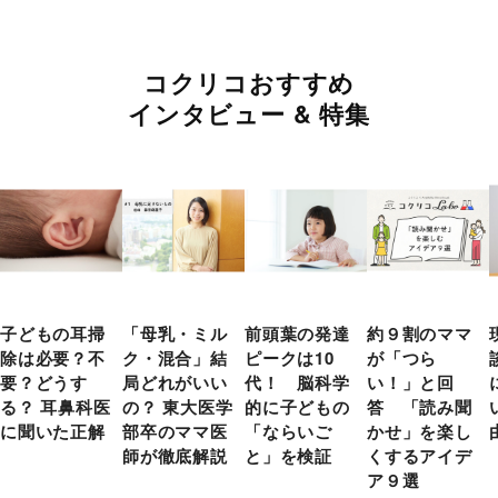
コクリコおすすめ
インタビュー & 特集
子どもの耳掃
「母乳・ミル
前頭葉の発達
約９割のママ
除は必要？不
ク・混合」結
ピークは10
が「つら
要？どうす
局どれがいい
代！ 脳科学
い！」と回
る？ 耳鼻科医
の？ 東大医学
的に子どもの
答 「読み聞
に聞いた正解
部卒のママ医
「ならいご
かせ」を楽し
師が徹底解説
と」を検証
くするアイデ
ア９選