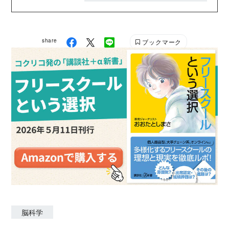
門は「比較認知発達科学」。 主な著書に『ヒトの発達
の謎を解く──胎児期から人類の未来まで』（筑摩書
房）、『まねが育むヒトの心』（岩波書店）など多
share
ブックマーク
数。
脳科学