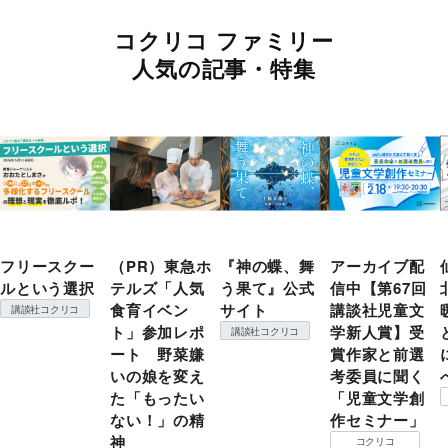
コクリコ ファミリー
人気の記事・特集
フリースクー
（PR）東急ホ
『神の蝶、舞
アーカイブ配
ルという選択
テルズ「人気
う果て』公式
信中【第67回
食育イベン
サイト
講談社児童文
講談社コクリコ
ト」参加レポ
学新人賞】受
講談社コクリコ
ート 野菜嫌
賞作家と前選
いの娘を変え
考委員に聞く
た「もったい
「児童文学創
ない！」の精
作セミナー」
神
コクリコ