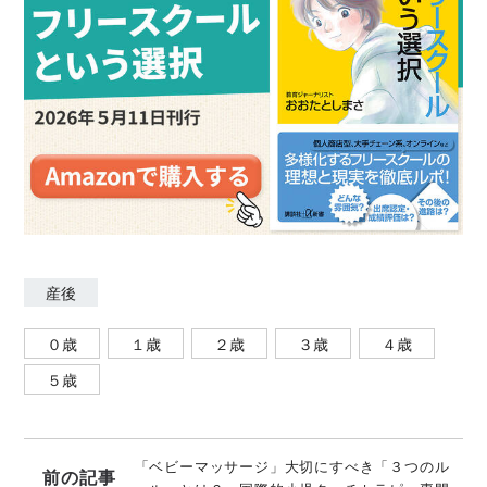
り。 日本では国立成育医療研究センター、大阪市立総
合医療センター、大阪発達総合療育センター、東大寺
福祉療育病院などで小児タッチセラピー指導も。 夫と
息子のオーティスとともに、愛あるタッチを全米、全
世界に広めるため、自身のツアーバスで365日旅しな
がら移動している。 国際リドルキッズ協会HP
https://liddlekidz.jp/
産後
０歳
１歳
２歳
３歳
４歳
５歳
「ベビーマッサージ」大切にすべき「３つのル
前の記事