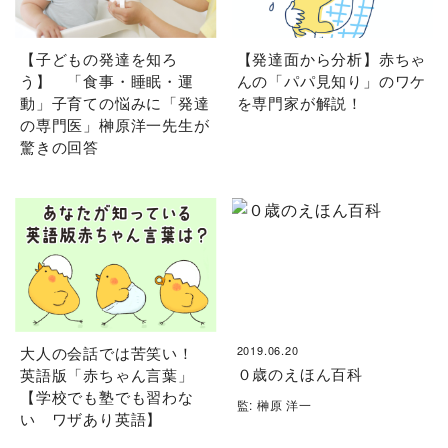
【子どもの発達を知ろ
【発達面から分析】赤ちゃ
う】 「食事・睡眠・運
んの「パパ見知り」のワケ
動」子育ての悩みに「発達
を専門家が解説！
の専門医」榊原洋一先生が
驚きの回答
大人の会話では苦笑い！
2019.06.20
０歳のえほん百科
英語版「赤ちゃん言葉」
【学校でも塾でも習わな
監: 榊原 洋一
い ワザあり英語】