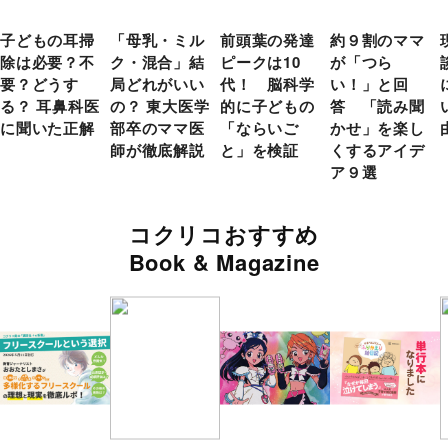
子どもの耳掃
「母乳・ミル
前頭葉の発達
約９割のママ
除は必要？不
ク・混合」結
ピークは10
が「つら
要？どうす
局どれがいい
代！ 脳科学
い！」と回
る？ 耳鼻科医
の？ 東大医学
的に子どもの
答 「読み聞
に聞いた正解
部卒のママ医
「ならいご
かせ」を楽し
師が徹底解説
と」を検証
くするアイデ
ア９選
コクリコおすすめ
Book & Magazine