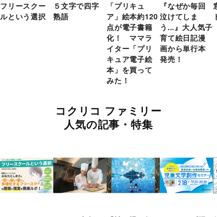
フリースクー
５文字で四字
「プリキュ
『なぜか毎回
ルという選択
熟語
ア」絵本約120
泣けてしま
点が電子書籍
う...』大人気子
化！ ママラ
育て絵日記漫
イター「プリ
画から単行本
キュア電子絵
発売！
本」を買って
みた！
コクリコ ファミリー
人気の記事・特集