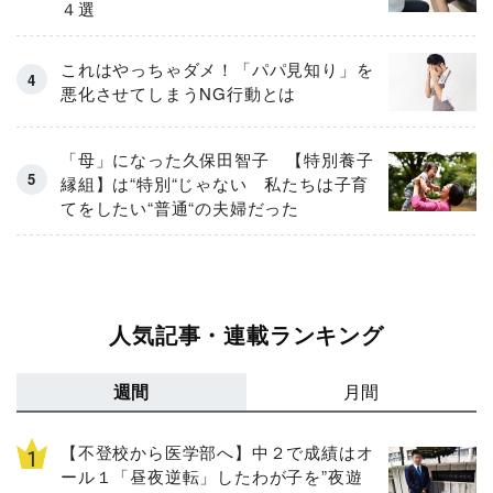
４選
これはやっちゃダメ！「パパ見知り」を
悪化させてしまうNG行動とは
「母」になった久保田智子 【特別養子
縁組】は“特別“じゃない 私たちは子育
てをしたい“普通“の夫婦だった
人気記事・連載ランキング
週間
月間
【不登校から医学部へ】中２で成績はオ
ール１「昼夜逆転」したわが子を”夜遊