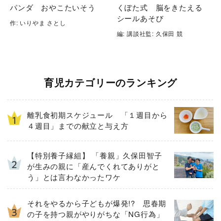
パンダ おやこたいそう
くぼた式 脳をきたえる
シールあそび
作: いりやま さとし
編: 講談社監: 久保田 競
育児カテゴリーのランキング
離乳食初期スケジュール 「１週目から
４週目」までの献立と与え方
【特別養子縁組】 「養親」久保田智子
が生みの親に「産んでくれてありがと
う」とは言わなかったワケ
それをやるから子どもが爆発!? 思春期
の子を持つ親がやりがちな「NG行為」