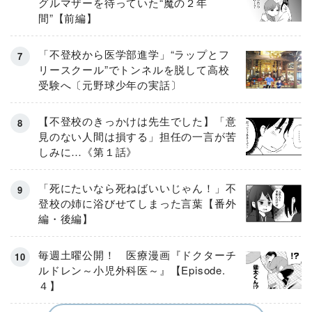
グルマザーを待っていた“魔の２年
間”【前編】
「不登校から医学部進学」“ラップとフ
リースクール”でトンネルを脱して高校
受験へ〔元野球少年の実話〕
【不登校のきっかけは先生でした】「意
見のない人間は損する」担任の一言が苦
しみに…《第１話》
「死にたいなら死ねばいいじゃん！」不
登校の姉に浴びせてしまった言葉【番外
編・後編】
毎週土曜公開！ 医療漫画『ドクターチ
ルドレン～小児外科医～』【Episode.
４】