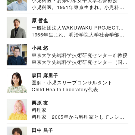
小児科医・お茶の水女子大学名誉教授
小児科医。1951年東京生まれ。小児科
医。東京大学...
原 哲也
一般社団法人WAKUWAKU PROJECT
1966年生まれ、明治学院大学社会学部福
JAPAN代表・言語聴覚士・社会福祉士
祉学科卒業...
小泉 悠
東京大学先端科学技術研究センター准教授
東京大学先端科学技術研究センター（国際
安全保障構想...
森田 麻里子
医師・小児スリープコンサルタント
Child Health Laboratory代表...
栗原 友
料理家
料理家 2005年から料理家としてレシピ
を紹介。東...
田中 昌子