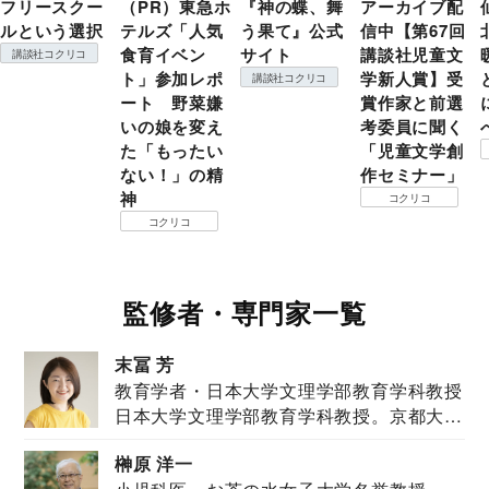
フリースクー
（PR）東急ホ
『神の蝶、舞
アーカイブ配
ルという選択
テルズ「人気
う果て』公式
信中【第67回
食育イベン
サイト
講談社児童文
講談社コクリコ
ト」参加レポ
学新人賞】受
講談社コクリコ
ート 野菜嫌
賞作家と前選
いの娘を変え
考委員に聞く
た「もったい
「児童文学創
ない！」の精
作セミナー」
神
コクリコ
コクリコ
監修者・専門家一覧
末冨 芳
教育学者・日本大学文理学部教育学科教授
日本大学文理学部教育学科教授。京都大学
教育学部卒業...
榊原 洋一