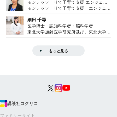
モンテッソーリで子育て支援 エンジェル
モンテッソーリで子育て支援 エンジェル
ズハウス研究所所長
ズハウス研究...
細田 千尋
医学博士・認知科学者・脳科学者
東北大学加齢医学研究所及び、東北大学大
学院情報科学...
もっと見る
講談社コクリコ
ファミリーサイト