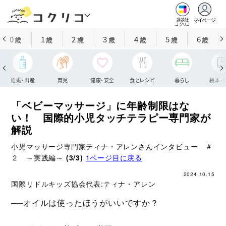
マイページ
講談社
コクリコ
0
1
2
3
4
5
6
歳
歳
歳
歳
歳
歳
歳
妊娠・出産
育児
健康・安全
食とレシピ
暮らし
絵本・
「ベビーマッサージ」に年齢制限はな
い！ 国際的小児タッチテラピー専門家が
解説
小児マッサージ専門家ティナ・アレンさんインタビュー ＃
２ ～実践編～
(3/3)
1ページ目に戻る
2024.10.15
国際リドルキッズ協会代表:
ティナ・アレン
──オイルは使ったほうがいいですか？