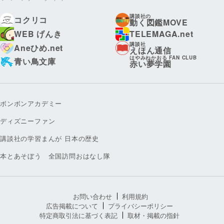
講談社の
コクリコ
動く図鑑MOVE
WEB げんき
TELEMAGA.net
講談社
Aneひめ.net
えほん通信
はやみねかおる FAN CLUB
青い鳥文庫
赤い夢学園
ボンボンアカデミー
ディズニーファン
講談社の学習まんが 日本の歴史
本とあそぼう 全国訪問おはなし隊
お問い合わせ
利用規約
広告掲載について
プライバシーポリシー
特定商取引法に基づく表記
取材・掲載の指針