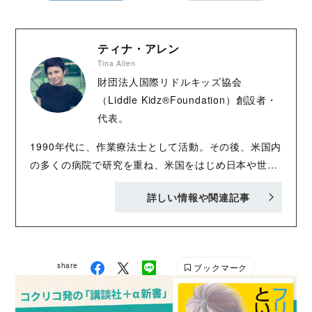
ティナ・アレン
Tina Allen
財団法人国際リドルキッズ協会
（Liddle Kidz®Foundation）創設者・
代表。
1990年代に、作業療法士として活動。その後、米国内
の多くの病院で研究を重ね、米国をはじめ日本や世界
各国の医療機関と協力をしながら、科学的エビデンス
詳しい情報や関連記事
のもとに医療ケアが必要な子どもたちに向けた小児タ
ッチセラピーやベビーマッサージプログラムを開発。
ロサンゼルスの小児病院では、米国初の包括的小児タ
ッチセラピーのプログラムを実施。 世界各国の医療を
share
ブックマーク
必要とする子どもたちを対象に行っている活動と功績
を通じて多数の賞の受賞歴を持つ、小児タッチセラピ
ーの第一人者。国際会議等での招待講演の実績もあ