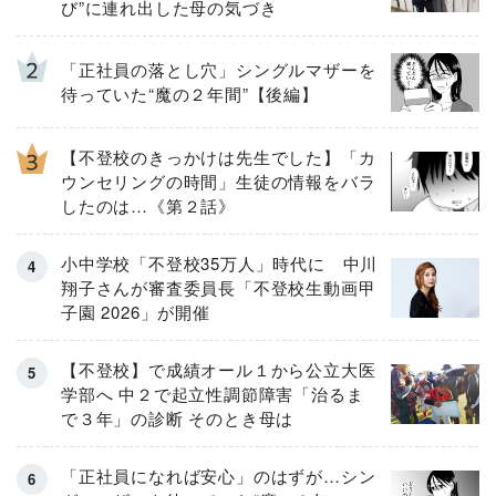
び”に連れ出した母の気づき
「正社員の落とし穴」シングルマザーを
待っていた“魔の２年間”【後編】
【不登校のきっかけは先生でした】「カ
ウンセリングの時間」生徒の情報をバラ
したのは…《第２話》
小中学校「不登校35万人」時代に 中川
翔子さんが審査委員長「不登校生動画甲
子園 2026」が開催
【不登校】で成績オール１から公立大医
学部へ 中２で起立性調節障害「治るま
で３年」の診断 そのとき母は
「正社員になれば安心」のはずが…シン