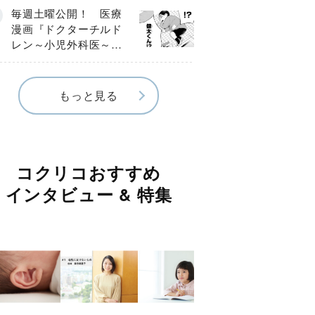
編】
毎週土曜公開！ 医療
漫画『ドクターチルド
レン～小児外科医～』
【Episode.４】
もっと見る
コクリコおすすめ
インタビュー & 特集