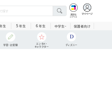
マイページ
講談社
コクリコ
5
6
年生
年生
年生
中学生~
保護者向け
エンタメ・
学習・お受験
ディズニー
キャラクター