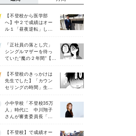
【不登校から医学部
へ】中２で成績はオー
ル１「昼夜逆転」した
わが子を”夜遊び”に連れ
出した母の気づき
「正社員の落とし穴」
シングルマザーを待っ
ていた“魔の２年間”【後
編】
【不登校のきっかけは
先生でした】「カウン
セリングの時間」生徒
の情報をバラしたの
は…《第２話》
小中学校「不登校35万
人」時代に 中川翔子
さんが審査委員長「不
登校生動画甲子園
2026」が開催
【不登校】で成績オー