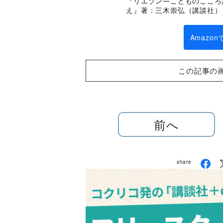
『リエゾン―こどものこころ
え』著：三木崇弘（講談社）
Amazo
この記事の
前へ
share