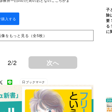
診療所―凸凹のためのおとなのこころがま
子
除
nで購入する
要
る
に
画像をもっと見る（全5枚）
2/2
次へ
ブックマーク