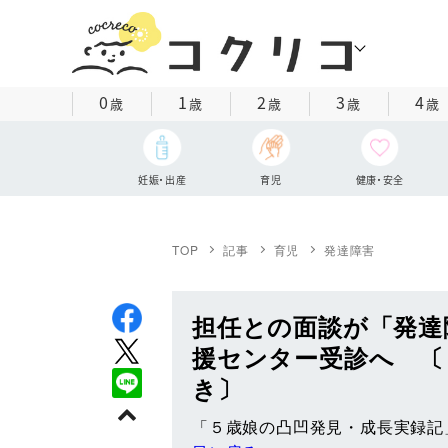
0
1
2
3
4
歳
歳
歳
歳
歳
妊娠・出産
育児
健康・安全
TOP
記事
育児
発達障害
担任との面談が「発達
援センター受診へ 〔
き〕
「５歳娘の凸凹発見・成長実録記