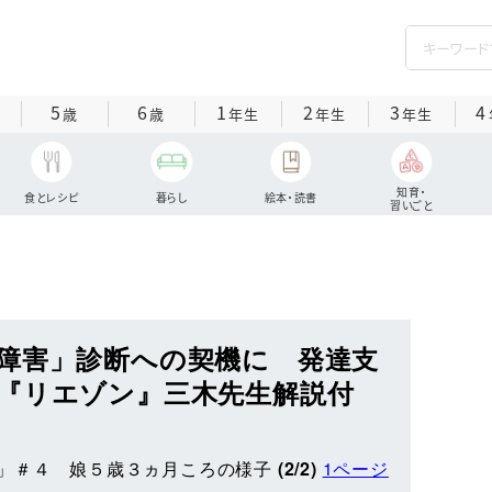
5
6
1
2
3
4
歳
歳
年生
年生
年生
知育・
食とレシピ
暮らし
絵本・読書
習いごと
障害」診断への契機に 発達支
『リエゾン』三木先生解説付
」＃４ 娘５歳３ヵ月ころの様子
(2/2)
1ページ