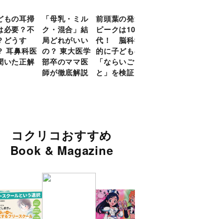
どもの耳掃
「母乳・ミル
前頭葉の発達
約９割のママ
現役
は必要？不
ク・混合」結
ピークは10
が「つら
談員
？どうす
局どれがいい
代！ 脳科学
い！」と回
に偏
？ 耳鼻科医
の？ 東大医学
的に子どもの
答 「読み聞
い」
聞いた正解
部卒のママ医
「ならいご
かせ」を楽し
由
師が徹底解説
と」を検証
くするアイデ
ア９選
コクリコおすすめ
Book & Magazine