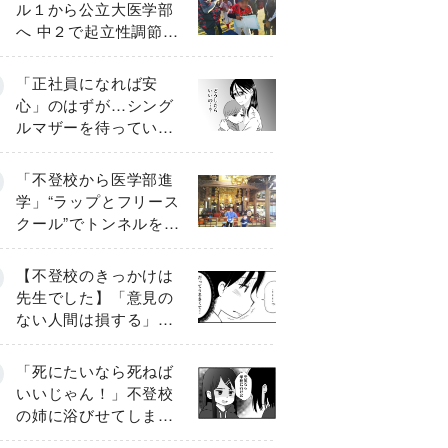
ル１から公立大医学部
へ 中２で起立性調節障
害「治るまで３年」の
診断 そのとき母は
「正社員になれば安
心」のはずが…シング
ルマザーを待ってい
た“魔の２年間”【前編】
「不登校から医学部進
学」“ラップとフリース
クール”でトンネルを脱
して高校受験へ〔元野
球少年の実話〕
【不登校のきっかけは
先生でした】「意見の
ない人間は損する」担
任の一言が苦しみに…
《第１話》
「死にたいなら死ねば
いいじゃん！」不登校
の姉に浴びせてしまっ
た言葉【番外編・後