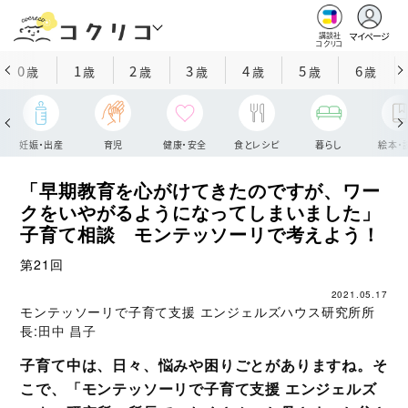
マイページ
講談社
コクリコ
0
1
2
3
4
5
6
歳
歳
歳
歳
歳
歳
歳
妊娠・出産
育児
健康・安全
食とレシピ
暮らし
絵本・
「早期教育を心がけてきたのですが、ワー
クをいやがるようになってしまいました」
子育て相談 モンテッソーリで考えよう！
第21回
2021.05.17
モンテッソーリで子育て支援 エンジェルズハウス研究所所
長:
田中 昌子
子育て中は、日々、悩みや困りごとがありますね。そ
こで、「モンテッソーリで子育て支援 エンジェルズ