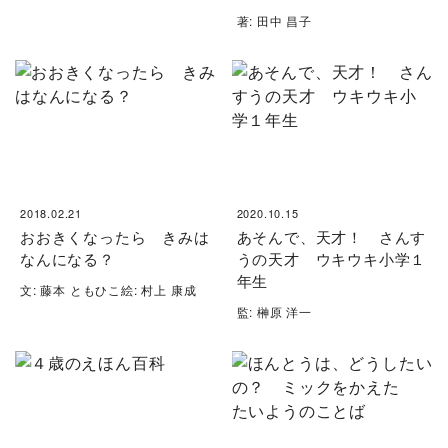
著: 田中 昌子
2018.02.21
2020.10.15
おおきくなったら きみは
あそんで、天才！ さんす
なんになる？
うの天才 ウキウキ小学１
年生
文: 藤本 ともひこ絵: 村上 康成
監: 榊原 洋一