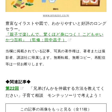
www.amazon.co.jp
豊富なイラストや図で、わかりやすいと好評のロング
セラー。
『親子で楽しんで、驚くほど身につく！ こどもせい
かつ百科』 （監修：田中昌子 ）
当欄に掲載されている記事、写真の著作権は、著者または撮
影者、講談社に帰属します。無断転載、無断コピー、再配信
等は一切お断りします。
◆関連記事◆
第22回
「兄弟げんかを仲裁する方法を教えてく
ださい」子育て相談 モンテッソーリで考えよう！
この記事の画像をもっと見る（全11枚）