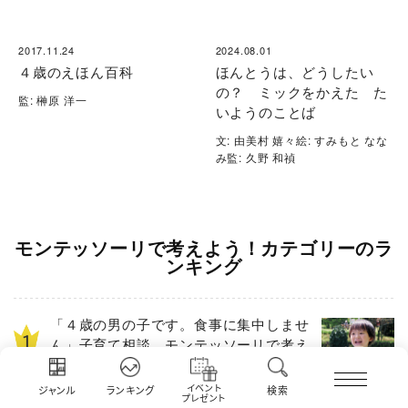
2017.11.24
2024.08.01
４歳のえほん百科
ほんとうは、どうしたい
の？ ミックをかえた た
監: 榊原 洋一
いようのことば
文: 由美村 嬉々絵: すみもと なな
み監: 久野 和禎
モンテッソーリで考えよう！カテゴリーのラ
ンキング
「４歳の男の子です。食事に集中しませ
ん」子育て相談 モンテッソーリで考え
よう！
イベント
ジャンル
ランキング
検索
プレゼント