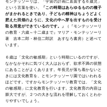
モンテッソーリは、「宇宙の計画に直面する６歳児」
という言葉を使い、
「この時期はあらゆるものの種子
がまかれるときであり、子どもの精神はちょうどよく
肥えた田畑のように、文化の中へ芽を出すものを受け
取る用意ができているのです。」
（『モンテッソーリ
の教育・六歳～十二歳まで』マリア・モンテッソーリ
著 吉本二郎・林信二郎訳 あすなろ書房）と述べて
います。
６歳は「文化の敏感期」という時期にいるのですが、
なかなかそれに気づく大人はおらず、欲求不満の状態
にあることがよくあります。年長児が落ち着かないと
きには文化教育を、とモンテッソーリ園ではいわれる
ほどです。ですからモンテッソーリ教育では、「文化
の敏感期」に文化教育を行います。文化教育の内容は
膨大ですが、２つの大きな流れを理解しておくとわか
りやすいでしょう。