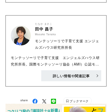
たなか まさこ
田中 昌子
Masako Tanaka
モンテッソーリで子育て支援 エンジェ
ルズハウス研究所所長
モンテッソーリで子育て支援 エンジェルズハウス研
究所所長。国際モンテッソーリ協会（AMI）公認モン
テッソーリ教師。上智大学文学部卒。日本航空株式会
詳しい情報や関連記事
社勤務後、モンテッソーリ教師ディプロマ取得。2003
年よりIT勉強会「てんしのおうち」主宰。著書に『モ
ンテッソーリで解決！子育ての悩みに今すぐ役立つQ
＆A68』（講談社）、モンテッソーリ教育の第一人
share
ブックマーク
者、相良敦子氏との共著に『お母さんの工夫 モンテ
ッソーリ教育を手がかりとして』（文藝春秋）など多